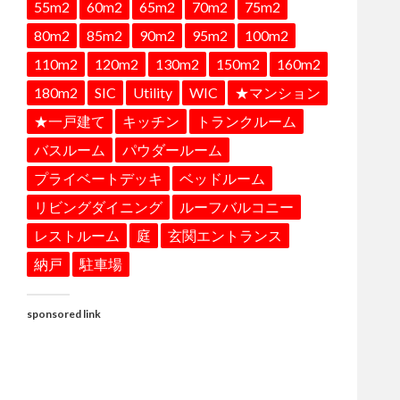
55m2
60m2
65m2
70m2
75m2
80m2
85m2
90m2
95m2
100m2
110m2
120m2
130m2
150m2
160m2
180m2
SIC
Utility
WIC
★マンション
★一戸建て
キッチン
トランクルーム
バスルーム
パウダールーム
プライベートデッキ
ベッドルーム
リビングダイニング
ルーフバルコニー
レストルーム
庭
玄関エントランス
納戸
駐車場
sponsored link