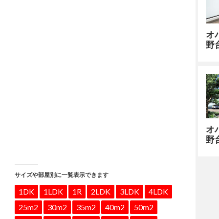
オ
野
オ
野
サイズや部屋別に一覧表示できます
1DK
1LDK
1R
2LDK
3LDK
4LDK
25m2
30m2
35m2
40m2
50m2