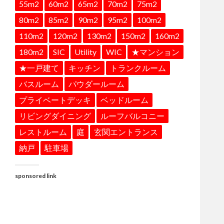
55m2
60m2
65m2
70m2
75m2
80m2
85m2
90m2
95m2
100m2
110m2
120m2
130m2
150m2
160m2
180m2
SIC
Utility
WIC
★マンション
★一戸建て
キッチン
トランクルーム
バスルーム
パウダールーム
プライベートデッキ
ベッドルーム
リビングダイニング
ルーフバルコニー
レストルーム
庭
玄関エントランス
納戸
駐車場
sponsored link