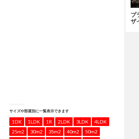
プ
ザ
サイズや部屋別に一覧表示できます
1DK
1LDK
1R
2LDK
3LDK
4LDK
25m2
30m2
35m2
40m2
50m2