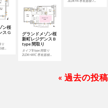
3LDK+N 専有面積 7…
ゾン桜
ス G
グランドメゾン桜
新町レジデンス B
type 間取り
間取り
面積…
タイプ B type 間取り
2LDK+WIC 専有面積…
« 過去の投稿