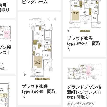
ビングルーム
桜新町
間取り
プラウド弦巻
type S90-F 間取
ゾン桜
り
ス I
取り
面積…
プラウド弦巻
グランドメゾン桜
type S60-B 間取
新町レジデンス H
り
type 間取り
タイプ H type 間取り