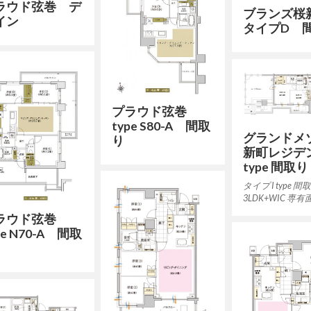
ラウド弦巻 デ
ブランズ
イン
タイプD 
プラウド弦巻
type S80-A 間取
グランドメ
り
新町レジデン
type 間取り
タイプ I type 間
3LDK+WIC 専有
ラウド弦巻
pe N70-A 間取