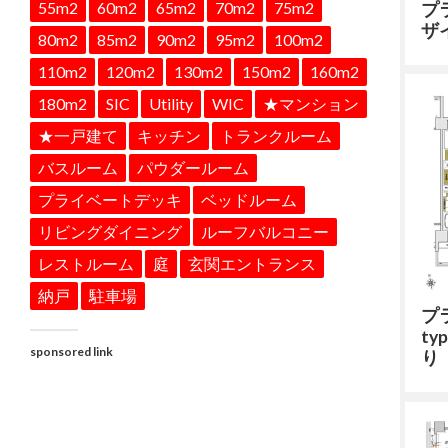
55m2
60m2
65m2
70m2
75m2
プ
ザ
80m2
85m2
90m2
95m2
100m2
110m2
120m2
130m2
150m2
160m2
180m2
SIC
Utility
WIC
★マンション
★一戸建て
キッチン
トランクルーム
バスルーム
パウダールーム
プライベートデッキ
ベッドルーム
リビングダイニング
ルーフバルコニー
レストルーム
庭
玄関エントランス
納戸
駐車場
プ
ty
sponsored link
り