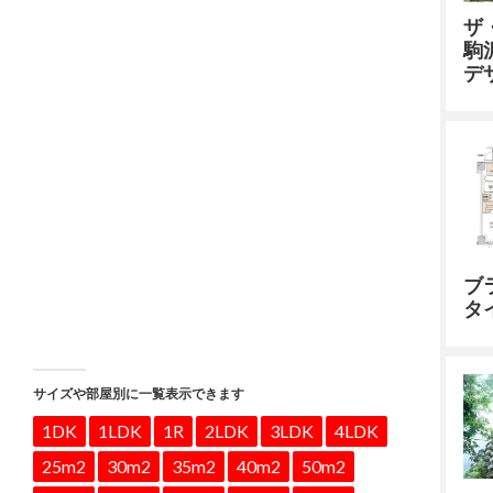
ザ
駒
デ
ブ
タ
サイズや部屋別に一覧表示できます
1DK
1LDK
1R
2LDK
3LDK
4LDK
25m2
30m2
35m2
40m2
50m2