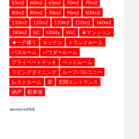
55m2
60m2
65m2
70m2
75m2
80m2
85m2
90m2
95m2
100m2
110m2
120m2
130m2
150m2
160m2
180m2
SIC
Utility
WIC
★マンション
★一戸建て
キッチン
トランクルーム
バスルーム
パウダールーム
プライベートデッキ
ベッドルーム
リビングダイニング
ルーフバルコニー
レストルーム
庭
玄関エントランス
納戸
駐車場
sponsored link