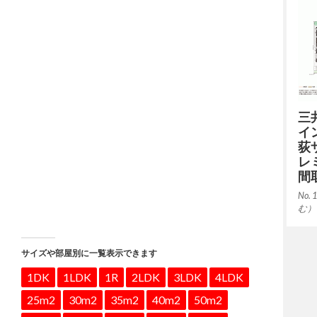
三
イ
荻
レ
間
No. 
む） 
サイズや部屋別に一覧表示できます
1DK
1LDK
1R
2LDK
3LDK
4LDK
25m2
30m2
35m2
40m2
50m2