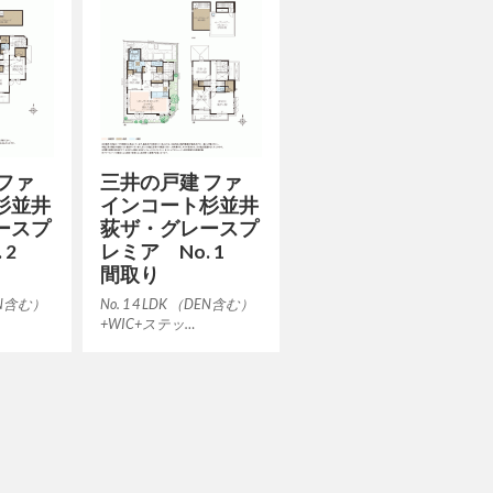
ファ
三井の戸建 ファ
杉並井
インコート杉並井
ースプ
荻ザ・グレースプ
. 2
レミア No. 1
間取り
DEN含む）
No. 1 4 LDK （DEN含む）
+WIC+ステッ…