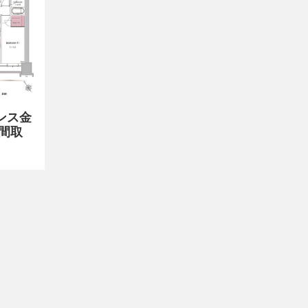
ンス金
 間取