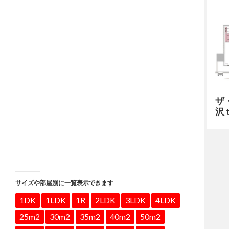
ザ
沢 
サイズや部屋別に一覧表示できます
1DK
1LDK
1R
2LDK
3LDK
4LDK
25m2
30m2
35m2
40m2
50m2