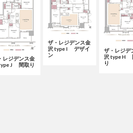
ザ・レジデンス金
沢 type I デザイ
ザ・レジデ
ン
沢 type H
・レジデンス金
り
type J 間取り