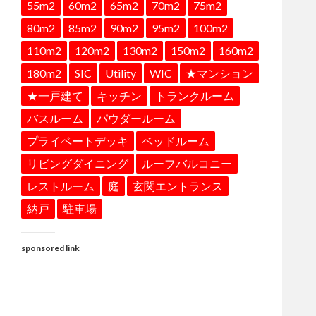
55m2
60m2
65m2
70m2
75m2
80m2
85m2
90m2
95m2
100m2
110m2
120m2
130m2
150m2
160m2
180m2
SIC
Utility
WIC
★マンション
★一戸建て
キッチン
トランクルーム
バスルーム
パウダールーム
プライベートデッキ
ベッドルーム
リビングダイニング
ルーフバルコニー
レストルーム
庭
玄関エントランス
納戸
駐車場
sponsored link