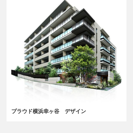
プラウド横浜幸ヶ谷 デザイン