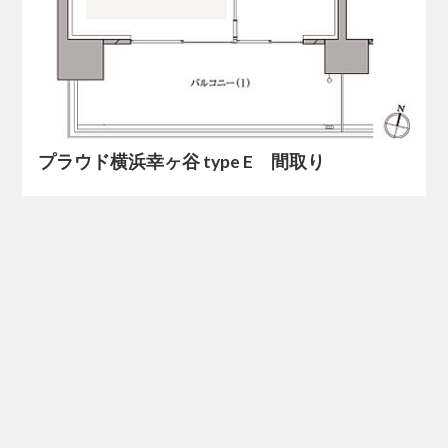
プラウド横浜幸ヶ谷 type E 間取り