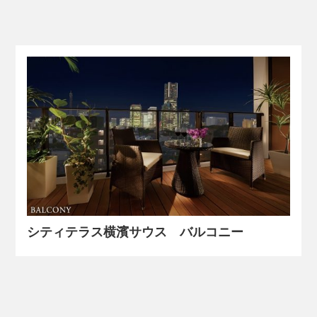
シティテラス横濱サウス バルコニー