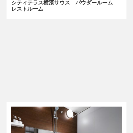
シティテラス横濱サウス パウダールーム
レストルーム