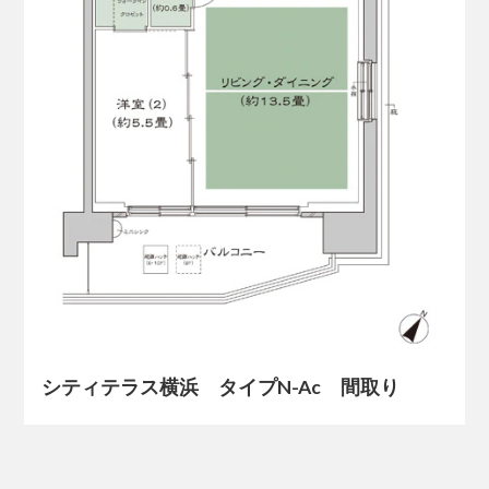
シティテラス横浜 タイプN-Ac 間取り