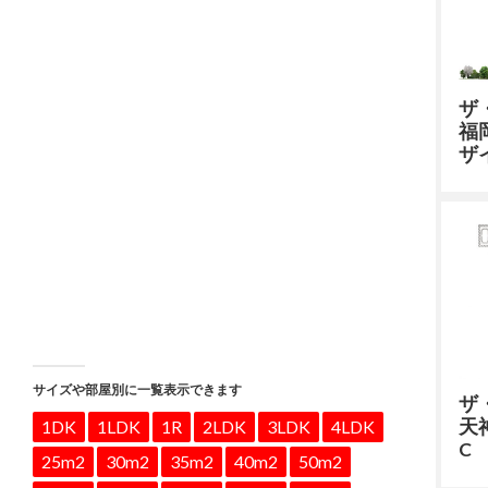
ザ
福
ザ
サイズや部屋別に一覧表示できます
ザ
天
1DK
1LDK
1R
2LDK
3LDK
4LDK
C
25m2
30m2
35m2
40m2
50m2