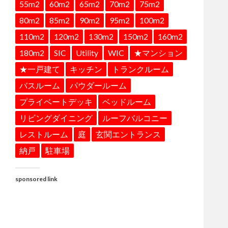
55m2
60m2
65m2
70m2
75m2
80m2
85m2
90m2
95m2
100m2
110m2
120m2
130m2
150m2
160m2
180m2
SIC
Utility
WIC
★マンション
★一戸建て
キッチン
トランクルーム
バスルーム
パウダールーム
プライベートデッキ
ベッドルーム
リビングダイニング
ルーフバルコニー
レストルーム
庭
玄関エントランス
納戸
駐車場
sponsored link