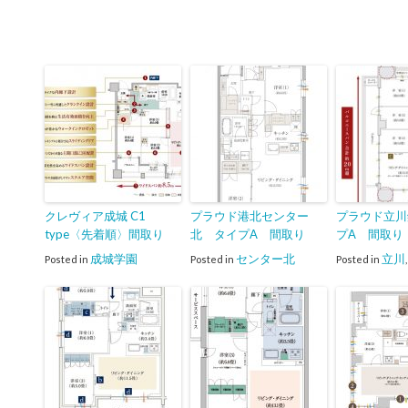
クレヴィア成城 C1
プラウド港北センター
プラウド立川
type〈先着順〉間取り
北 タイプA 間取り
プA 間取り
成城学園
センター北
立川
Posted in
Posted in
Posted in