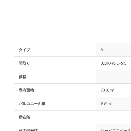
タイプ
A
間取り
3LDK+WIC+SIC
価格
–
専有面積
73.85m²
バルコニー面積
9.94m²
所在階
その他面積
サービススペース面