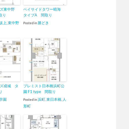
ムズ東中野
ベイサイドタワー晴海
取り
タイプA 間取り
坂上
東中野
勝どき
,
Posted in
ズ成城 タ
プレミスト日本橋浜町公
り
園 F1 type 間取り
学園
浜町
東日本橋
人
Posted in
,
,
形町