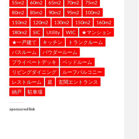
55m2
60m2
65m2
70m2
75m2
80m2
85m2
90m2
95m2
100m2
110m2
120m2
130m2
150m2
160m2
180m2
SIC
Utility
WIC
★マンション
★一戸建て
キッチン
トランクルーム
バスルーム
パウダールーム
プライベートデッキ
ベッドルーム
リビングダイニング
ルーフバルコニー
レストルーム
庭
玄関エントランス
納戸
駐車場
sponsored link