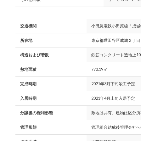
交通機関
小田急電鉄小田原線「成城
所在地
東京都世田谷区成城２丁目
構造および階数
鉄筋コンクリート造地上10
敷地面積
770.19㎡
完成時期
2021年3月下旬竣工予定
入居時期
2021年4月上旬入居予定
分譲後の権利形態
敷地は共有、建物は区分所
管理形態
管理組合結成後管理会社へ