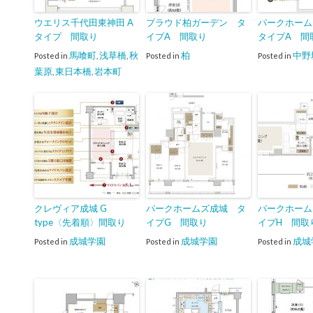
ウエリス千代田東神田 A
プラウド柏ガーデン タ
パークホー
タイプ 間取り
イプA 間取り
タイプA 間
馬喰町
浅草橋
秋
柏
中野
Posted in
,
,
Posted in
Posted in
葉原
東日本橋
岩本町
,
,
クレヴィア成城 G
パークホームズ成城 タ
パークホーム
type〈先着順〉間取り
イプG 間取り
イプH 間取
成城学園
成城学園
成城
Posted in
Posted in
Posted in