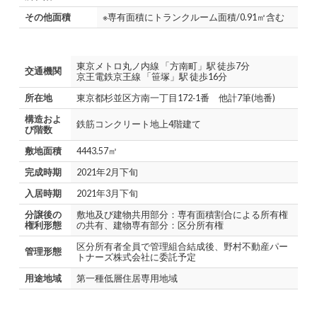
その他面積
※専有面積にトランクルーム面積/0.91㎡含む
東京メトロ丸ノ内線 「方南町」駅 徒歩7分
交通機関
京王電鉄京王線 「笹塚」駅 徒歩16分
所在地
東京都杉並区方南一丁目172‐1番 他計7筆(地番)
構造およ
鉄筋コンクリート地上4階建て
び階数
敷地面積
4443.57㎡
完成時期
2021年2月下旬
入居時期
2021年3月下旬
分譲後の
敷地及び建物共用部分：専有面積割合による所有権
権利形態
の共有、建物専有部分：区分所有権
区分所有者全員で管理組合結成後、野村不動産パー
管理形態
トナーズ株式会社に委託予定
用途地域
第一種低層住居専用地域