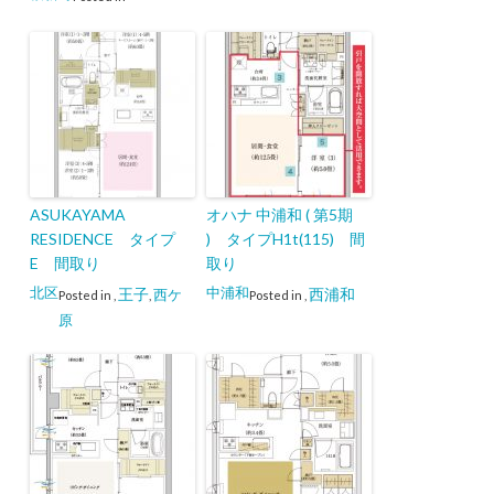
ASUKAYAMA
オハナ 中浦和 ( 第5期
RESIDENCE タイプ
) タイプH1t(115) 間
E 間取り
取り
北区
中浦和
王子
西浦和
西ケ
Posted in
,
,
Posted in
,
原