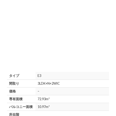
タイプ
E3
間取り
3LDK+N+2WIC
価格
–
専有面積
72.93m²
バルコニー面積
10.97m²
所在階