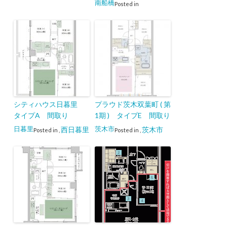
南船橋
Posted in
シティハウス日暮里
プラウド茨木双葉町 ( 第
タイプA 間取り
1期 ) タイプE 間取り
日暮里
茨木市
西日暮里
茨木市
Posted in
,
Posted in
,