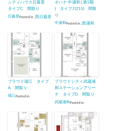
シティハウス日暮里
オハナ 中浦和 ( 第5期
タイプC 間取り
) タイプJ'(215) 間取
り
日暮里
西日暮里
Posted in
,
中浦和
西浦和
Posted in
,
プラウド瑞江 タイプ
プラウドシティ武蔵浦
A 間取り
和ステーションアリー
ナ タイプD 間取り
瑞江
Posted in
武蔵浦和
Posted in