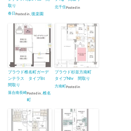
取り
北千住
Posted in
春日
後楽園
Posted in
,
プラウド椎名町ガーデ
プラウド杉並方南町
ンテラス タイプBt
タイプNhr 間取り
間取り
方南町
Posted in
落合南長崎
椎名
Posted in
,
町