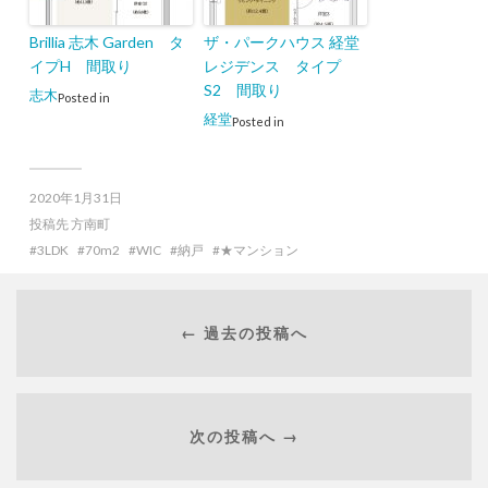
Brillia 志木 Garden タ
ザ・パークハウス 経堂
イプH 間取り
レジデンス タイプ
S2 間取り
志木
Posted in
経堂
Posted in
2020年1月31日
投稿先
方南町
3LDK
70m2
WIC
納戸
★マンション
← 過去の投稿へ
次の投稿へ →