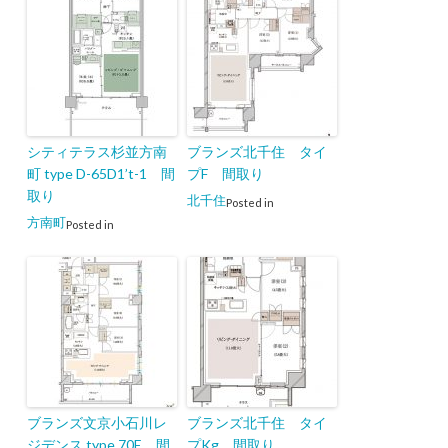
シティテラス杉並方南
ブランズ北千住 タイ
町 type D-65D1’t-1 間
プF 間取り
取り
北千住
Posted in
方南町
Posted in
ブランズ文京小石川レ
ブランズ北千住 タイ
ジデンス type 70E 間
プKg 間取り