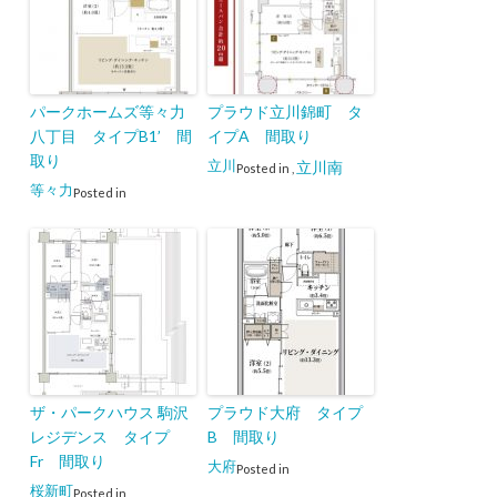
パークホームズ等々力
プラウド立川錦町 タ
八丁目 タイプB1’ 間
イプA 間取り
取り
立川
立川南
Posted in
,
等々力
Posted in
ザ・パークハウス 駒沢
プラウド大府 タイプ
レジデンス タイプ
B 間取り
Fr 間取り
大府
Posted in
桜新町
Posted in