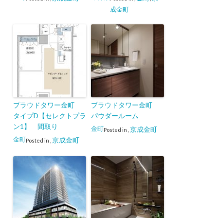
成金町
プラウドタワー金町
プラウドタワー金町
タイプD【セレクトプラ
パウダールーム
ン1】 間取り
金町
京成金町
Posted in
,
金町
京成金町
Posted in
,