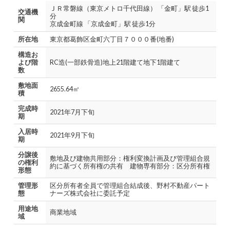
ＪＲ常磐線（東京メトロ千代田線） 「金町」駅 徒歩1
交通機
分
関
京成金町線 「京成金町」駅 徒歩1分
所在地
東京都葛飾区金町六丁目７０００番(地番)
構造お
よび階
RC造(一部鉄骨造)地上21階建て地下1階建て
数
敷地面
2655.64㎡
積
完成時
2021年7月下旬
期
入居時
2021年9月下旬
期
分譲後
敷地及び建物共用部分：権利変換計画及び管理組合規
の権利
約に基づく所有権の共有 建物専有部分：区分所有権
形態
管理形
区分所有者全員で管理組合結成後、野村不動産パート
態
ナーズ株式会社に委託予定
用途地
商業地域
域