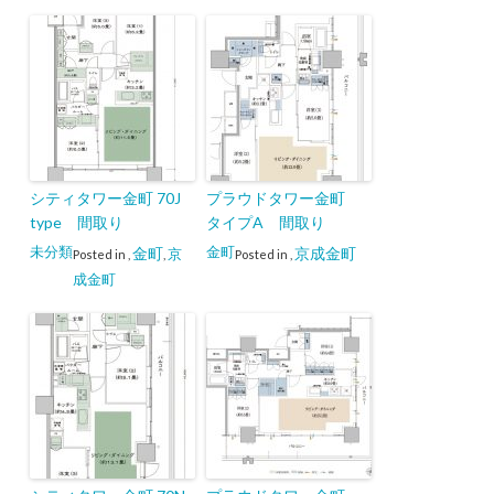
シティタワー金町 70J
プラウドタワー金町
type 間取り
タイプA 間取り
未分類
金町
金町
京成金町
京
Posted in
,
,
Posted in
,
成金町