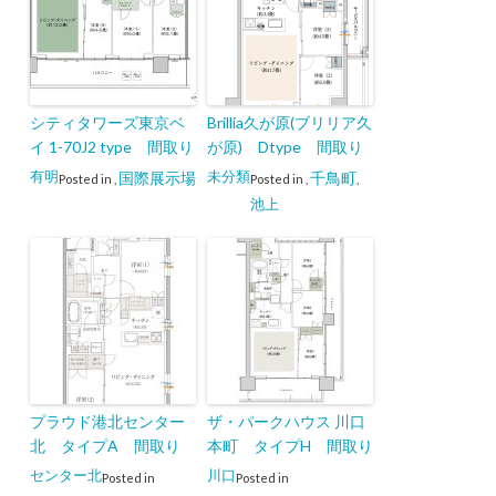
シティタワーズ東京ベ
Brillia久が原(ブリリア久
イ 1-70J2 type 間取り
が原) Dtype 間取り
有明
未分類
国際展示場
千鳥町
Posted in
,
Posted in
,
,
池上
プラウド港北センター
ザ・パークハウス 川口
北 タイプA 間取り
本町 タイプH 間取り
センター北
川口
Posted in
Posted in