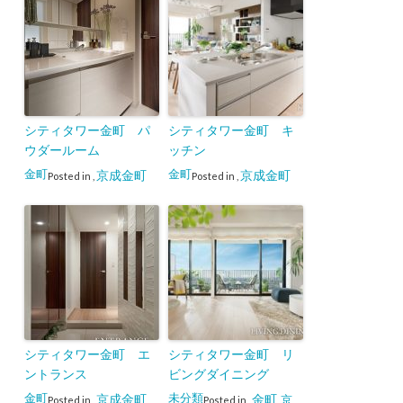
シティタワー金町 パ
シティタワー金町 キ
ウダールーム
ッチン
金町
金町
京成金町
京成金町
Posted in
,
Posted in
,
シティタワー金町 エ
シティタワー金町 リ
ントランス
ビングダイニング
金町
未分類
京成金町
金町
京
Posted in
,
Posted in
,
,