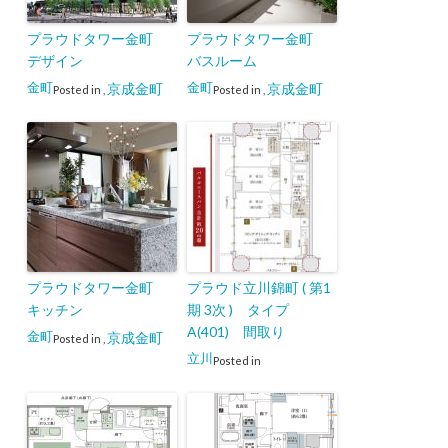
プラウドタワー金町
プラウドタワー金町
デザイン
バスルーム
金町
金町
京成金町
京成金町
Posted in
,
Posted in
,
プラウドタワー金町
プラウド立川錦町 ( 第1
キッチン
期 3次 ) タイプ
A(401) 間取り
金町
京成金町
Posted in
,
立川
Posted in