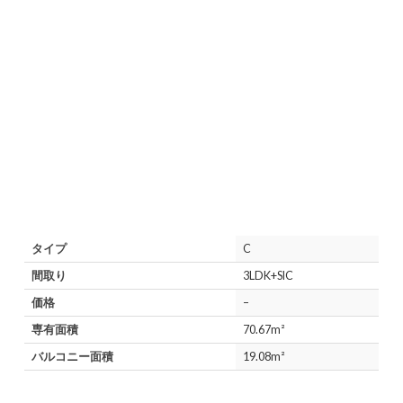
タイプ
C
間取り
3LDK+SIC
価格
–
専有面積
70.67m²
バルコニー面積
19.08m²