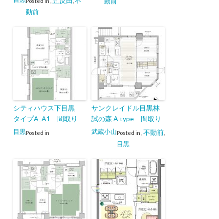
五反田
不
動前
Posted in
,
,
動前
シティハウス下目黒
サンクレイドル目黒林
タイプA_A1 間取り
試の森 A type 間取り
目黒
武蔵小山
不動前
Posted in
Posted in
,
,
目黒