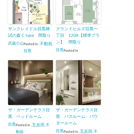
サンクレイドル目黒林
グランドヒルズ目黒一
試の森 C type 間取り
丁目 120A【標準プラ
ン】 間取り
武蔵小山
不動前
Posted in
,
,
目黒
目黒
Posted in
ザ・ガーデンテラス目
ザ・ガーデンテラス目
黒 ベッドルーム
黒 バスルーム パウ
ダールーム
目黒
五反田
不
Posted in
,
,
目黒
五反田
不
動前
Posted in
,
,