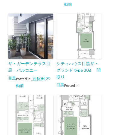
動前
ザ・ガーデンテラス目
シティハウス目黒ザ・
黒 バルコニー
グランド type 30B 間
取り
目黒
五反田
不
Posted in
,
,
目黒
動前
Posted in