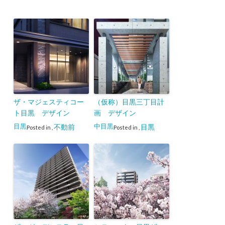
ザ・マジェスティコー
（仮称）目黒三丁目計
ト目黒 デザイン
画 デザイン
目黒
中目黒
不動前
目黒
Posted in
,
Posted in
,