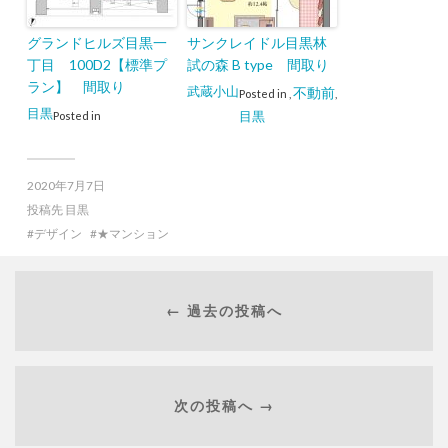
グランドヒルズ目黒一
サンクレイドル目黒林
丁目 100D2【標準プ
試の森 B type 間取り
ラン】 間取り
武蔵小山
不動前
Posted in
,
,
目黒
目黒
Posted in
2020年7月7日
投稿先
目黒
デザイン
★マンション
← 過去の投稿へ
次の投稿へ →