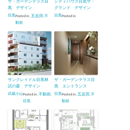
ザ・ガーデンテラス目
シティハウス目黒ザ・
黒 デザイン
グランド デザイン
目黒
目黒
五反田
不
Posted in
,
,
Posted in
動前
サンクレイドル目黒林
ザ・ガーデンテラス目
試の森 デザイン
黒 エントランス
武蔵小山
目黒
不動前
五反田
不
Posted in
,
,
Posted in
,
,
目黒
動前