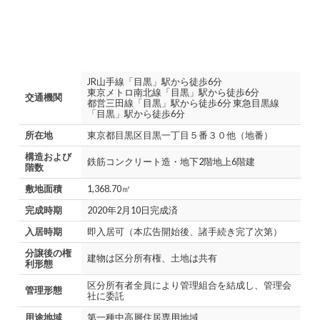
JR山手線「目黒」駅から徒歩6分
東京メトロ南北線「目黒」駅から徒歩6分
交通機関
都営三田線「目黒」駅から徒歩6分 東急目黒線
「目黒」駅から徒歩6分
所在地
東京都目黒区目黒一丁目５番３０他（地番）
構造および
鉄筋コンクリート造・地下2階地上6階建
階数
敷地面積
1,368.70㎡
完成時期
2020年2月10日完成済
入居時期
即入居可（本広告開始後、諸手続き完了次第）
分譲後の権
建物は区分所有権、土地は共有
利形態
区分所有者全員により管理組合を結成し、管理会
管理形態
社に委託
用途地域
第一種中高層住居専用地域