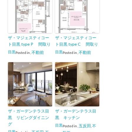
ザ・マジェスティコー
ザ・マジェスティコー
ト目黒 type P 間取り
ト目黒 type C 間取り
目黒
目黒
不動前
不動前
Posted in
,
Posted in
,
ザ・ガーデンテラス目
ザ・ガーデンテラス目
黒 リビングダイニン
黒 キッチン
グ
目黒
五反田
不
Posted in
,
,
目黒