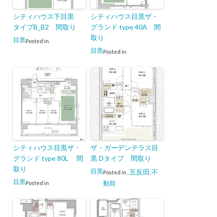
シティハウス下目黒
シティハウス目黒ザ・
タイプB_B2 間取り
グランド type 40A 間
取り
目黒
Posted in
目黒
Posted in
シティハウス目黒ザ・
ザ・ガーデンテラス目
グランド type 80L 間
黒 Dタイプ 間取り
取り
目黒
五反田
不
Posted in
,
,
目黒
動前
Posted in