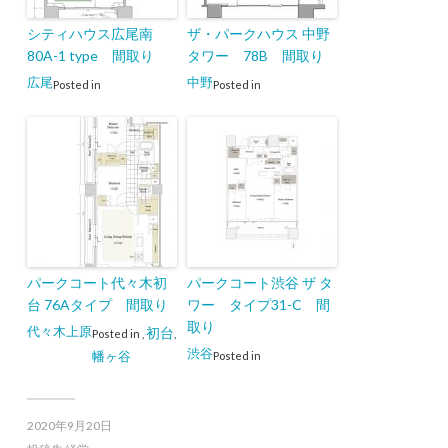
シティハウス広尾南
ザ・パークハウス 中野
80A-1 type 間取り
タワー 78B 間取り
広尾
中野
Posted in
Posted in
パークコート代々木初
パークコート渋谷 ザ タ
台 76Aタイプ 間取り
ワー タイプ31-C 間
取り
代々木上原
初台
Posted in
,
,
渋谷
幡ヶ谷
Posted in
2020年9月20日