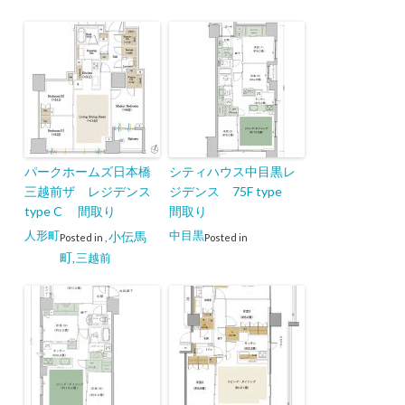
パークホームズ日本橋
シティハウス中目黒レ
三越前ザ レジデンス
ジデンス 75F type
type C 間取り
間取り
人形町
中目黒
小伝馬
Posted in
,
Posted in
町
三越前
,