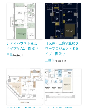
シティハウス下目黒
（仮称）三鷹駅直結タ
タイプA_A1 間取り
ワープロジェクト Kタ
イプ 間取り
目黒
Posted in
三鷹市
Posted in