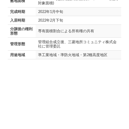
敷地面積
対象面積)
完成時期
2022年1月中旬
入居時期
2022年2月下旬
分譲後の権利
専有面積割合による所有権の共有
形態
管理組合成立後、三菱地所コミュニティ株式会
管理形態
社に管理委託
用途地域
準工業地域・準防火地域・第2種高度地区