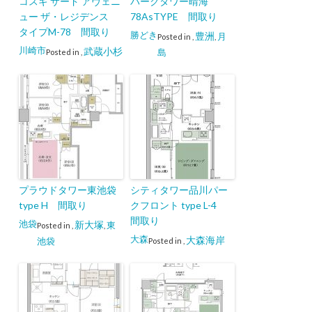
コスギ サード アヴェニ
パークタワー晴海
ュー ザ・レジデンス
78AsTYPE 間取り
タイプM-78 間取り
勝どき
豊洲
月
Posted in
,
,
川崎市
武蔵小杉
島
Posted in
,
プラウドタワー東池袋
シティタワー品川パー
type H 間取り
クフロント type L-4
間取り
池袋
新大塚
東
Posted in
,
,
大森
大森海岸
池袋
Posted in
,