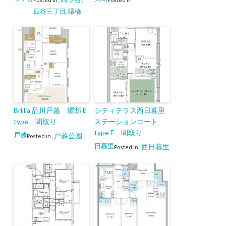
四谷三丁目
曙橋
,
Brillia 品川戸越 耀邸 E
シティテラス西日暮里
type 間取り
ステーションコート
type F 間取り
戸越
戸越公園
Posted in
,
日暮里
西日暮里
Posted in
,