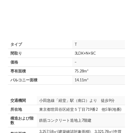
タイプ
T
間取り
3LDK+N+SIC
価格
–
専有面積
75.28m²
バルコニー面積
14.11m²
交通機関
小田急線「経堂」駅（南口）より 徒歩9分
所在地
東京都世田谷区経堂５丁目719番2 他5筆(地番)
構造および階
鉄筋コンクリート造地上7階建
数
3,257.58㎡(建築確認対象面積)、3,321.78㎡(売買