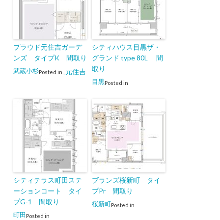
プラウド元住吉ガーデ
シティハウス目黒ザ・
ンズ タイプK 間取り
グランド type 80L 間
取り
武蔵小杉
元住吉
Posted in
,
目黒
Posted in
シティテラス町田ステ
ブランズ桜新町 タイ
ーションコート タイ
プPr 間取り
プG-1 間取り
桜新町
Posted in
町田
Posted in