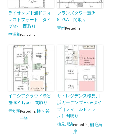
ライオンズ中浦和フォ
ブランズタワー豊洲
レストフォート タイ
S-75A 間取り
プM2 間取り
豊洲
Posted in
中浦和
Posted in
イニシアクラウド渋谷
ザ・レジデンス検見川
笹塚 A type 間取り
浜ガーデンズ F75Eタイ
プ［フィールドテラ
未分類
幡ヶ谷
Posted in
,
,
ス］間取り
笹塚
検見川浜
稲毛海
Posted in
,
岸