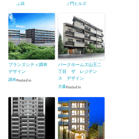
ふ頭
ノ門ヒルズ
ブランズシティ調布
パークホームズ山王二
デザイン
丁目 ザ レジデン
ス デザイン
調布
Posted in
大森
Posted in