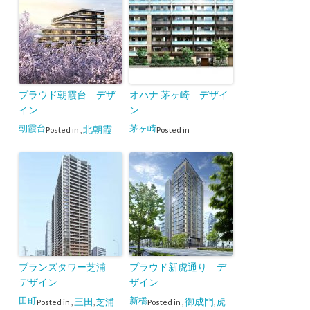
プラウド朝霞台 デザ
オハナ 茅ヶ崎 デザイ
イン
ン
朝霞台
茅ヶ崎
北朝霞
Posted in
,
Posted in
ブランズタワー芝浦
プラウド新虎通り デ
デザイン
ザイン
田町
新橋
三田
御成門
芝浦
虎
Posted in
,
,
Posted in
,
,