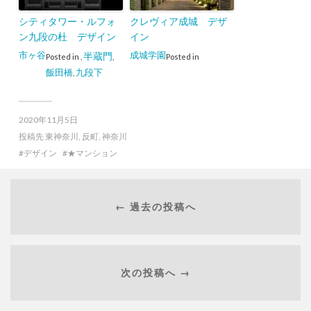
シティタワー・ルフォ
クレヴィア成城 デザ
ン九段の杜 デザイン
イン
市ヶ谷
成城学園
半蔵門
Posted in
,
,
Posted in
飯田橋
九段下
,
2020年11月5日
投稿先
東神奈川
,
反町
,
神奈川
デザイン
★マンション
← 過去の投稿へ
次の投稿へ →