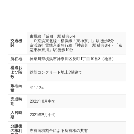
東横線 「反町」駅 徒歩5分
交通機
ＪＲ京浜東北線・横浜線「東神奈川」駅 徒歩8分
関
京浜急行電鉄京浜急行線 「神奈川」駅 徒歩8分・「京
急東神奈川」駅 徒歩10分
所在地
神奈川県横浜市神奈川区反町1丁目10番3（地番）
構造お
よび階
鉄筋コンクリート地上9階建て
数
敷地面
411.12㎡
積
完成時
2021年8月中旬
期
入居時
2021年9月中旬
期
分譲後
の権利
専有面積割合による所有権の共有