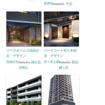
茗荷谷
千石
Posted in
,
パークホームズ自由が
パークコート代々木初
丘 デザイン
台 デザイン
自由が丘
代々木上原
緑が丘
初台
Posted in
,
,
Posted in
,
,
大岡山
幡ヶ谷