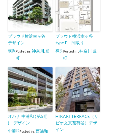
プラウド横浜幸ヶ谷
プラウド横浜幸ヶ谷
デザイン
type E 間取り
横浜
横浜
神奈川
神奈川
反
反
Posted in
,
,
Posted in
,
,
町
町
オハナ 中浦和 ( 第5期
HIKARI TERRACE（リ
) デザイン
ビオ文京茗荷谷）デザ
イン
中浦和
西浦和
Posted in
,