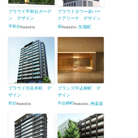
プラウド平和台ガーデ
プラウドタワー栄パー
ン デザイン
クアリーナ デザイン
平和台
栄
矢場町
Posted in
Posted in
,
プラウド渋谷本町 デ
ブランズ牛込柳町 デ
ザイン
ザイン
初台
牛込柳町
神楽坂
Posted in
Posted in
,