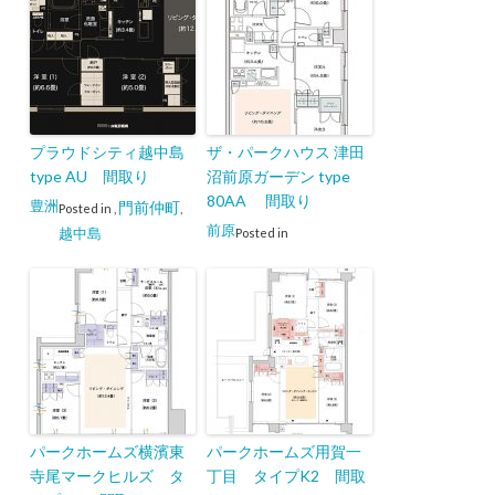
プラウドシティ越中島
ザ・パークハウス 津田
type AU 間取り
沼前原ガーデン type
80AA 間取り
豊洲
門前仲町
Posted in
,
,
前原
越中島
Posted in
パークホームズ横濱東
パークホームズ用賀一
寺尾マークヒルズ タ
丁目 タイプK2 間取