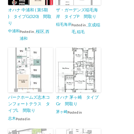
オハナ 中浦和 ( 第5期
ザ・ガーデンズ稲毛海
) タイプG(320) 間取
岸 タイプP 間取り
り
稲毛海岸
京成稲
Posted in
,
中浦和
桜区
西
毛
稲毛
Posted in
,
,
,
浦和
パークホームズ志木コ
オハナ 茅ヶ崎 タイプ
ンフォートテラス タ
Gr 間取り
イプL 間取り
茅ヶ崎
Posted in
志木
Posted in