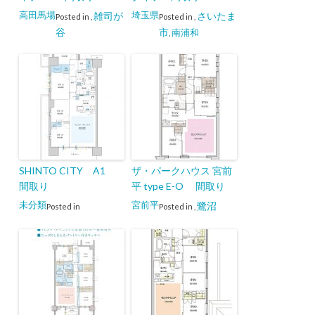
高田馬場
埼玉県
雑司が
さいたま
Posted in
,
Posted in
,
谷
市
南浦和
,
SHINTO CITY A1
ザ・パークハウス 宮前
間取り
平 type E-O 間取り
未分類
宮前平
鷺沼
Posted in
Posted in
,