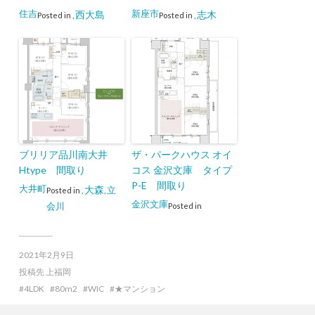
住吉
新座市
西大島
志木
Posted in
,
Posted in
,
ブリリア品川南大井
ザ・パークハウス オイ
Htype 間取り
コス 金沢文庫 タイプ
P-E 間取り
大井町
大森
立
Posted in
,
,
金沢文庫
会川
Posted in
2021年2月9日
投稿先
上福岡
4LDK
80m2
WIC
★マンション