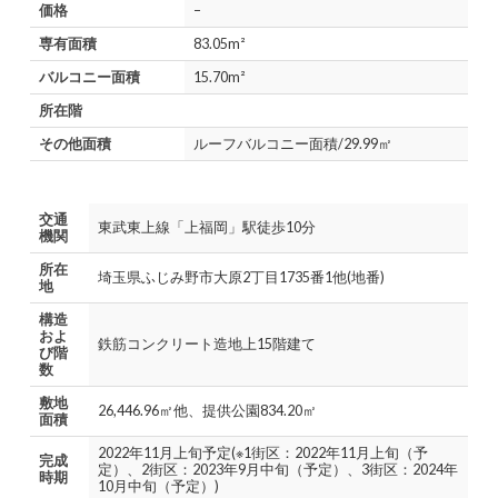
価格
–
専有面積
83.05m²
バルコニー面積
15.70m²
所在階
その他面積
ルーフバルコニー面積/29.99㎡
交通
東武東上線「上福岡」駅徒歩10分
機関
所在
埼玉県ふじみ野市大原2丁目1735番1他(地番)
地
構造
およ
鉄筋コンクリート造地上15階建て
び階
数
敷地
26,446.96㎡他、提供公園834.20㎡
面積
2022年11月上旬予定(※1街区：2022年11月上旬（予
完成
定）、2街区：2023年9月中旬（予定）、3街区：2024年
時期
10月中旬（予定）)