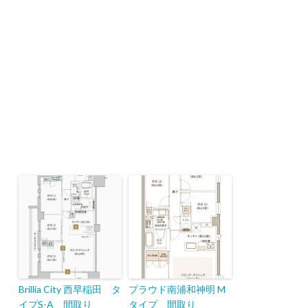
Brillia City 西早稲田 タ
プラウド南浦和神明 M
イプS-A 間取り
タイプ 間取り