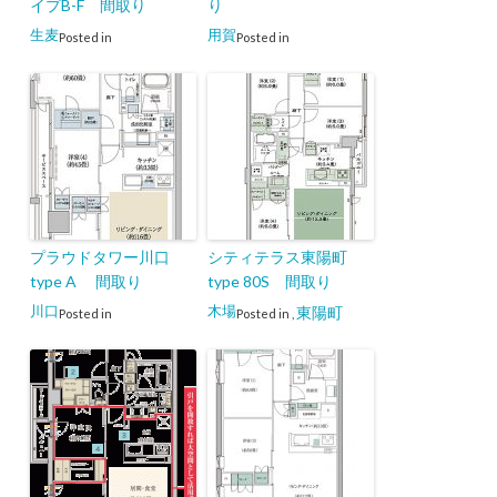
イプB-F 間取り
り
生麦
用賀
Posted in
Posted in
プラウドタワー川口
シティテラス東陽町
type A 間取り
type 80S 間取り
川口
木場
東陽町
Posted in
Posted in
,