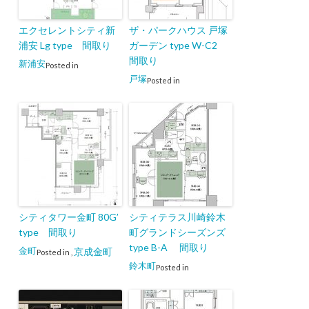
エクセレントシティ新
ザ・パークハウス 戸塚
浦安 Lg type 間取り
ガーデン type W-C2
間取り
新浦安
Posted in
戸塚
Posted in
シティタワー金町 80G’
シティテラス川崎鈴木
type 間取り
町グランドシーズンズ
type B-A 間取り
金町
京成金町
Posted in
,
鈴木町
Posted in