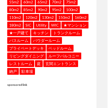
55m2
60m2
65m2
70m2
75m2
80m2
85m2
90m2
95m2
100m2
110m2
120m2
130m2
150m2
160m2
180m2
SIC
Utility
WIC
★マンション
★一戸建て
キッチン
トランクルーム
バスルーム
パウダールーム
プライベートデッキ
ベッドルーム
リビングダイニング
ルーフバルコニー
レストルーム
庭
玄関エントランス
納戸
駐車場
sponsored link