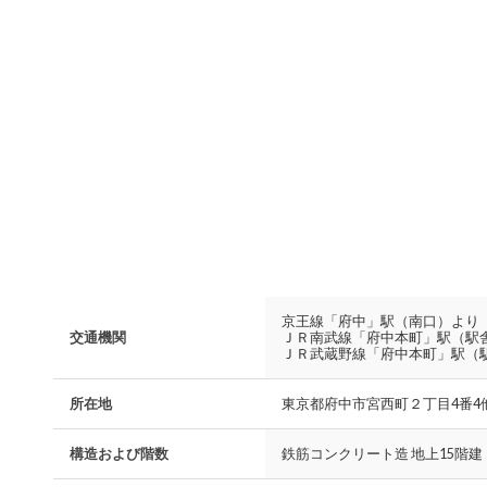
京王線「府中」駅（南口）より
交通機関
ＪＲ南武線「府中本町」駅（駅
ＪＲ武蔵野線「府中本町」駅（
所在地
東京都府中市宮西町２丁目4番4他
構造および階数
鉄筋コンクリート造 地上15階建