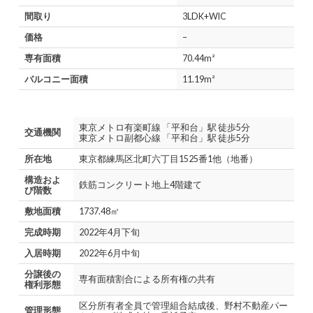
間取り
3LDK+WIC
価格
–
専有面積
70.44m²
バルコニー面積
11.19m²
東京メトロ有楽町線 「平和台」駅 徒歩5分
交通機関
東京メトロ副都心線 「平和台」駅 徒歩5分
所在地
東京都練馬区北町六丁目1525番1他（地番）
構造およ
鉄筋コンクリート地上4階建て
び階数
敷地面積
1737.48㎡
完成時期
2022年4月下旬
入居時期
2022年6月中旬
分譲後の
専有面積割合による所有権の共有
権利形態
区分所有者全員で管理組合結成後、野村不動産パー
管理形態