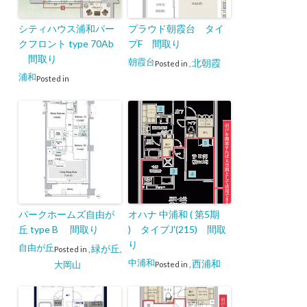
シティハウス浦和パー
プラウド朝霞台 タイ
クフロント type 70Ab
プF 間取り
間取り
朝霞台
北朝霞
Posted in
,
浦和
Posted in
パークホームズ自由が
オハナ 中浦和 ( 第5期
丘 type B 間取り
) タイプJ'(215) 間取
り
自由が丘
緑が丘
Posted in
,
,
中浦和
西浦和
大岡山
Posted in
,