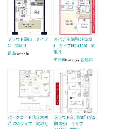
プラウド郡山 タイプ
オハナ 中浦和 ( 第5期
C 間取り
) タイプH1t(115) 間
取り
郡山
Posted in
中浦和
西浦和
Posted in
,
パークコート代々木初
プラウド立川錦町 ( 第1
台 72Aタイプ 間取り
期 3次 ) タイプ