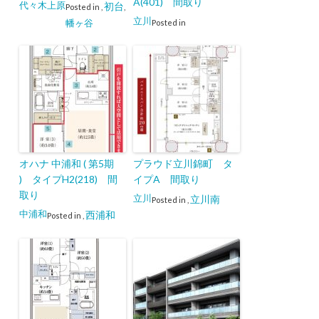
A(401) 間取り
代々木上原
初台
Posted in
,
,
立川
幡ヶ谷
Posted in
オハナ 中浦和 ( 第5期
プラウド立川錦町 タ
) タイプH2(218) 間
イプA 間取り
取り
立川
立川南
Posted in
,
中浦和
西浦和
Posted in
,