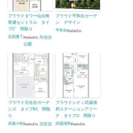
プラウドタワー仙台晩
プラウド平和台ガーデ
翠通セントラル タイ
ン デザイン
プC’ 間取り
平和台
Posted in
北四番丁
勾当台
Posted in
,
公園
プラウド元住吉ガーデ
プラウドシティ武蔵浦
ンズ タイプB1 間取
和ステーションアリー
り
ナ タイプU 間取り
武蔵小杉
武蔵浦和
元住吉
Posted in
,
Posted in