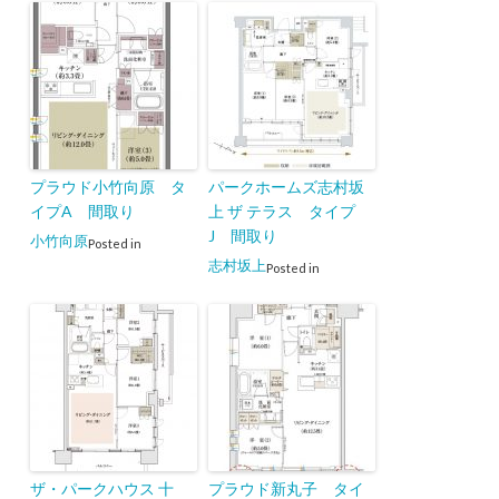
プラウド小竹向原 タ
パークホームズ志村坂
イプA 間取り
上 ザ テラス タイプ
J 間取り
小竹向原
Posted in
志村坂上
Posted in
ザ・パークハウス 十
プラウド新丸子 タイ