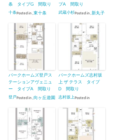
条 タイプG 間取り
プA 間取り
十条
武蔵小杉
東十条
新丸子
Posted in
,
Posted in
,
パークホームズ登戸ス
パークホームズ志村坂
テーションアヴェニュ
上 ザ テラス タイプ
ー タイプA 間取り
D 間取り
登戸
志村坂上
向ヶ丘遊園
Posted in
,
Posted in