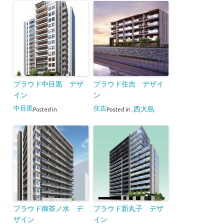
プラウド中目黒 デザ
プラウド住吉 デザイ
イン
ン
中目黒
住吉
西大島
Posted in
Posted in
,
プラウド御茶ノ水 デ
プラウド新丸子 デザ
ザイン
イン