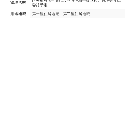
区分所有者全員により管理組合設立後、管理会社に
管理形態
委託予定
用途地域
第一種住居地域・第二種住居地域