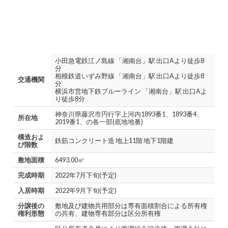
小田急電鉄江ノ島線 「湘南台」駅 出口Aより徒歩8
分
相模鉄道いずみ野線 「湘南台」駅 出口Aより徒歩8
交通機関
分
横浜市営地下鉄ブルーライン 「湘南台」駅 出口Aよ
り徒歩8分
神奈川県藤沢市円行字上河内1893番1、1893番4、
所在地
2019番1、の各一部(底地地番)
構造およ
鉄筋コンクリート造 地上11階 地下1階建
び階数
敷地面積
6493.00㎡
完成時期
2022年7月下旬(予定)
入居時期
2022年9月下旬(予定)
分譲後の
敷地及び建物共用部分は専有面積割合による所有権
権利形態
の共有、建物専有部分は区分所有権