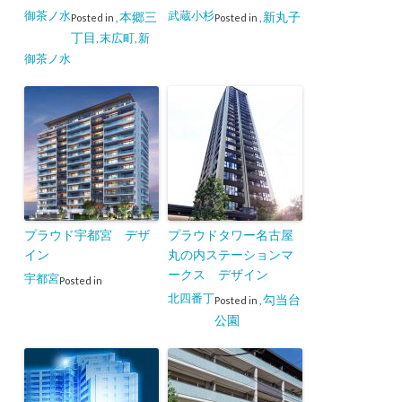
御茶ノ水
武蔵小杉
本郷三
新丸子
Posted in
,
Posted in
,
丁目
末広町
新
,
,
御茶ノ水
プラウド宇都宮 デザ
プラウドタワー名古屋
イン
丸の内ステーションマ
ークス デザイン
宇都宮
Posted in
北四番丁
勾当台
Posted in
,
公園