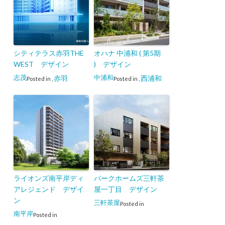
シティテラス赤羽THE
オハナ 中浦和 ( 第5期
WEST デザイン
) デザイン
志茂
中浦和
赤羽
西浦和
Posted in
,
Posted in
,
ライオンズ南平岸ディ
パークホームズ三軒茶
アレジェンド デザイ
屋一丁目 デザイン
ン
三軒茶屋
Posted in
南平岸
Posted in