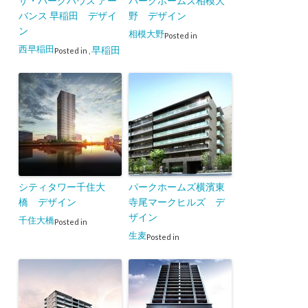
ザ・パークハウス アー
パークホームズ相模大
バンス 早稲田 デザイ
野 デザイン
ン
相模大野
Posted in
西早稲田
早稲田
Posted in
,
シティタワー千住大
パークホームズ横濱東
橋 デザイン
寺尾マークヒルズ デ
ザイン
千住大橋
Posted in
生麦
Posted in