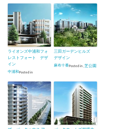
ライオンズ中浦和フォ
三田ガーデンヒルズ
レストフォート デザ
デザイン
イン
麻布十番
芝公園
Posted in
,
中浦和
Posted in