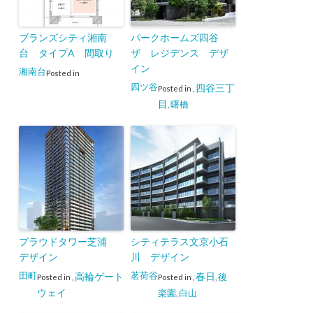
ブランズシティ湘南
パークホームズ四谷
台 タイプA 間取り
ザ レジデンス デザ
イン
湘南台
Posted in
四ツ谷
四谷三丁
Posted in
,
目
曙橋
,
プラウドタワー芝浦
シティテラス文京小石
デザイン
川 デザイン
田町
茗荷谷
高輪ゲート
春日
後
Posted in
,
Posted in
,
,
ウェイ
楽園
白山
,