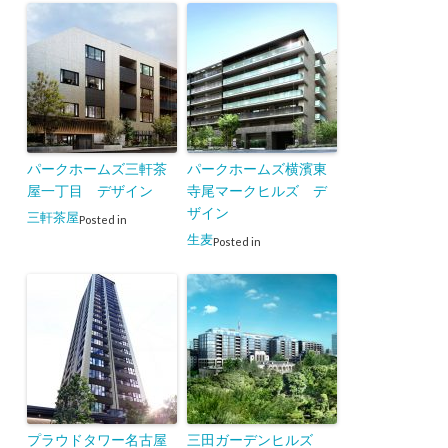
パークホームズ三軒茶
パークホームズ横濱東
屋一丁目 デザイン
寺尾マークヒルズ デ
ザイン
三軒茶屋
Posted in
生麦
Posted in
プラウドタワー名古屋
三田ガーデンヒルズ