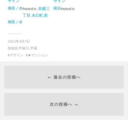
ザイン
ザイン
御茶ノ水
横浜
本郷三
Posted in
,
Posted in
丁目
末広町
新
,
,
御茶ノ水
2021年4月7日
投稿先
芦屋川
,
芦屋
デザイン
★マンション
← 過去の投稿へ
次の投稿へ →