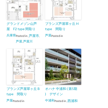
グランドメゾン山芦
ブランズ芦屋翠ヶ丘 H
屋 F2 type 間取り
type 間取り
兵庫県
芦屋
芦屋市
Posted in
,
,
Posted in
芦屋
芦屋川
,
ブランズ芦屋翠ヶ丘 B
オハナ 中浦和 ( 第5期
type 間取り
) デザイン
芦屋
中浦和
西浦和
Posted in
Posted in
,