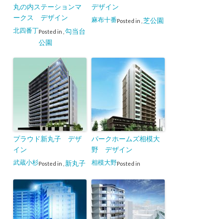
丸の内ステーションマ
デザイン
ークス デザイン
麻布十番
芝公園
Posted in
,
北四番丁
勾当台
Posted in
,
公園
プラウド新丸子 デザ
パークホームズ相模大
イン
野 デザイン
武蔵小杉
相模大野
新丸子
Posted in
,
Posted in