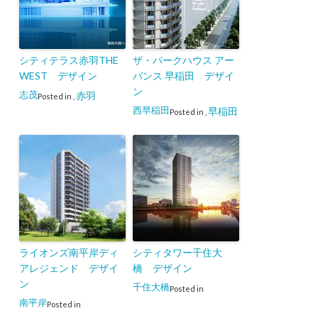
シティテラス赤羽THE
ザ・パークハウス アー
WEST デザイン
バンス 早稲田 デザイ
ン
志茂
赤羽
Posted in
,
西早稲田
早稲田
Posted in
,
ライオンズ南平岸ディ
シティタワー千住大
アレジェンド デザイ
橋 デザイン
ン
千住大橋
Posted in
南平岸
Posted in