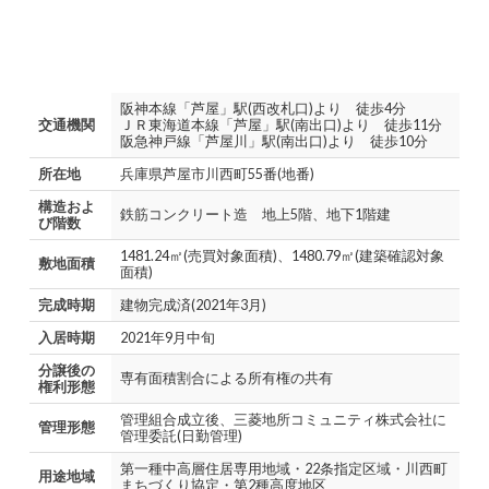
阪神本線「芦屋」駅(西改札口)より 徒歩4分
交通機関
ＪＲ東海道本線「芦屋」駅(南出口)より 徒歩11分
阪急神戸線「芦屋川」駅(南出口)より 徒歩10分
所在地
兵庫県芦屋市川西町55番(地番)
構造およ
鉄筋コンクリート造 地上5階、地下1階建
び階数
1481.24㎡(売買対象面積)、1480.79㎡(建築確認対象
敷地面積
面積)
完成時期
建物完成済(2021年3月)
入居時期
2021年9月中旬
分譲後の
専有面積割合による所有権の共有
権利形態
管理組合成立後、三菱地所コミュニティ株式会社に
管理形態
管理委託(日勤管理)
第一種中高層住居専用地域・22条指定区域・川西町
用途地域
まちづくり協定・第2種高度地区