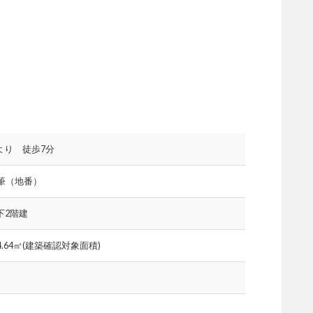
より 徒歩7分
4筆（地番）
下2階建
74.64㎡(建築確認対象面積)