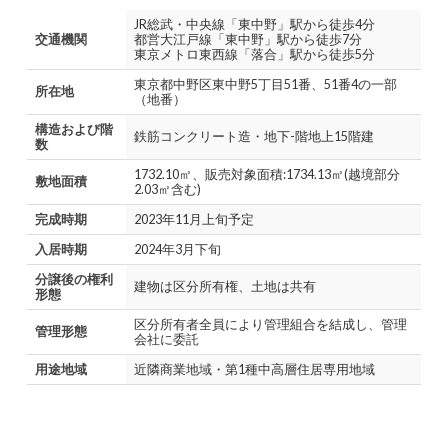
JR総武・中央線「東中野」駅から徒歩4分
交通機関
都営大江戸線「東中野」駅から徒歩7分
東京メトロ東西線「落合」駅から徒歩5分
東京都中野区東中野5丁目51番、51番4の一部
所在地
（地番）
構造および階
鉄筋コンクリート造・地下-階地上15階建
数
1732.10㎡、販売対象面積:1734.13㎡(越境部分
敷地面積
2.03㎡含む)
完成時期
2023年11月上旬予定
入居時期
2024年3月下旬
分譲後の権利
建物は区分所有権、土地は共有
形態
区分所有者全員により管理組合を結成し、管理
管理形態
会社に委託
用途地域
近隣商業地域・第1種中高層住居専用地域