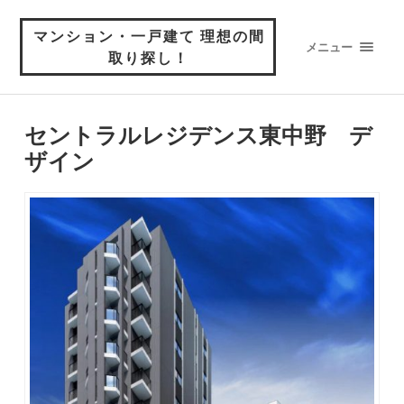
マンション・一戸建て 理想の間
メニュー
取り探し！
セントラルレジデンス東中野 デ
ザイン