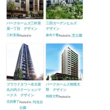
パークホームズ三軒茶
三田ガーデンヒルズ
屋一丁目 デザイン
デザイン
三軒茶屋
麻布十番
芝公園
Posted in
Posted in
,
プラウドタワー名古屋
パークホームズ相模大
丸の内ステーションマ
野 デザイン
ークス デザイン
相模大野
Posted in
北四番丁
勾当台
Posted in
,
公園