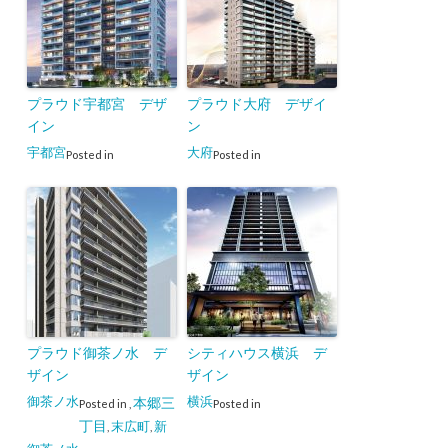
プラウド宇都宮 デザ
プラウド大府 デザイ
イン
ン
宇都宮
大府
Posted in
Posted in
プラウド御茶ノ水 デ
シティハウス横浜 デ
ザイン
ザイン
御茶ノ水
横浜
本郷三
Posted in
,
Posted in
丁目
末広町
新
,
,