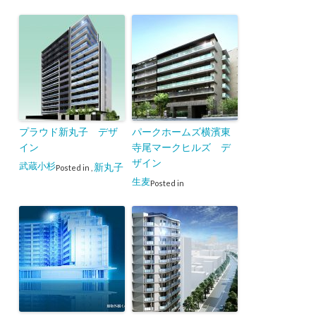
プラウド新丸子 デザ
パークホームズ横濱東
イン
寺尾マークヒルズ デ
ザイン
武蔵小杉
新丸子
Posted in
,
生麦
Posted in