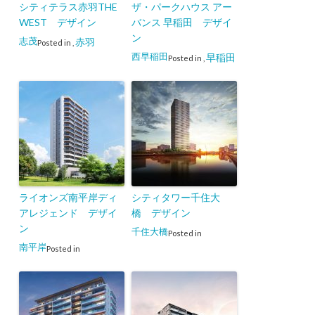
シティテラス赤羽THE
ザ・パークハウス アー
WEST デザイン
バンス 早稲田 デザイ
ン
志茂
赤羽
Posted in
,
西早稲田
早稲田
Posted in
,
ライオンズ南平岸ディ
シティタワー千住大
アレジェンド デザイ
橋 デザイン
ン
千住大橋
Posted in
南平岸
Posted in