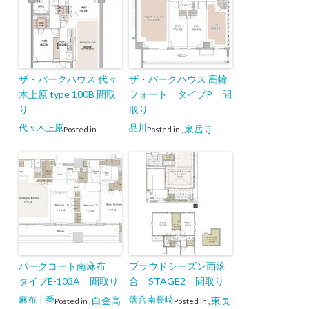
ザ・パークハウス 代々
ザ・パークハウス 高輪
木上原 type 100B 間取
フォート タイプP 間
り
取り
代々木上原
品川
泉岳寺
Posted in
Posted in
,
パークコート南麻布
プラウドシーズン西落
タイプE-103A 間取り
合 STAGE2 間取り
麻布十番
落合南長崎
白金高
東長
Posted in
,
Posted in
,