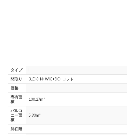
タイプ
I
間取り
3LDK+N+WIC+SIC+ロフト
価格
–
専有面
100.27m²
積
バルコ
ニー面
5.90m²
積
所在階