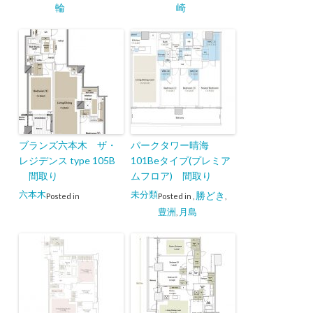
輪
崎
ブランズ六本木 ザ・
パークタワー晴海
レジデンス type 105B
101Beタイプ(プレミア
間取り
ムフロア) 間取り
六本木
未分類
勝どき
Posted in
Posted in
,
,
豊洲
月島
,