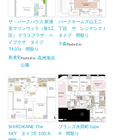
ザ・パークハウス 新浦
パークホームズ山王二
安マリンヴィラ（第1工
丁目 ザ レジデンス J
区） テラスプラザ・ベ
タイプ 間取り
イプラザ タイプ
大森
Posted in
T107a 間取り
新浦安
高洲海浜
Posted in
,
公園
SHIROKANE The
ブランズ永田町 type
SKY タイプE-103-A
A 間取り