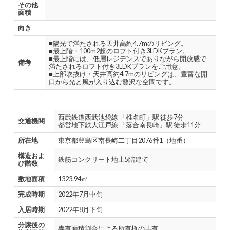
その他
面積
向き
■陽光で満たされる天井高約4.7mのリビング。
■最上階・100m2超のロフト付き3LDKプラン。
■最上階には、低層レジデンスでありながら開放感で
備考
満たされるロフト付き3LDKプランをご用意。
■上部吹抜け・天井高約4.7mのリビングは、豊富な開
口から光と風が入り込む贅沢な空間です。
西武鉄道西武池袋線 「椎名町」駅 徒歩7分
交通機関
都営地下鉄大江戸線 「落合南長崎」駅 徒歩11分
所在地
東京都豊島区南長崎二丁目2076番1（地番）
構造およ
鉄筋コンクリート地上5階建て
び階数
敷地面積
1323.94㎡
完成時期
2022年7月中旬
入居時期
2022年8月下旬
分譲後の
専有面積割合による所有権の共有