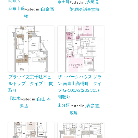
間取り
永田町
赤坂見
Posted in
,
麻布十番
白金高
附
国会議事堂前
Posted in
,
,
輪
プラウド文京千駄木ヒ
ザ・パークハウス グラ
ルトップ タイプJ 間
ン 南青山高樹町 タイ
取り
プ G-100A2(205 305)
間取り
千駄木
白山
本
Posted in
,
,
未分類
表参道
駒込
Posted in
,
,
広尾