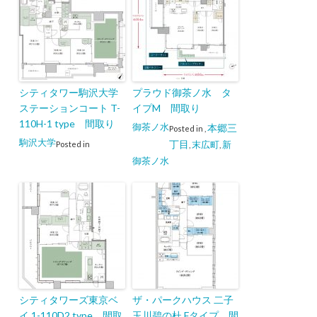
シティタワー駒沢大学
プラウド御茶ノ水 タ
ステーションコート T-
イプM 間取り
110H-1 type 間取り
御茶ノ水
本郷三
Posted in
,
駒沢大学
丁目
末広町
新
Posted in
,
,
御茶ノ水
シティタワーズ東京ベ
ザ・パークハウス 二子
イ 1-110D2 type 間取
玉川碧の杜 Fタイプ 間