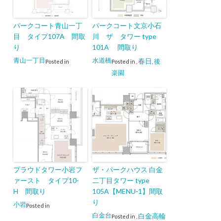
パークコート青山一丁
パークコート文京小石
目 タイプ107A 間取
川 ザ タワー type
り
101A 間取り
青山一丁目
水道橋
春日
後
Posted in
Posted in
,
,
楽園
プラウドタワー小岩フ
ザ・パークハウス 白金
ァースト タイプ10-
二丁目タワー type
H 間取り
105A【MENU-1】間取
り
小岩
Posted in
白金台
白金高輪
Posted in
,