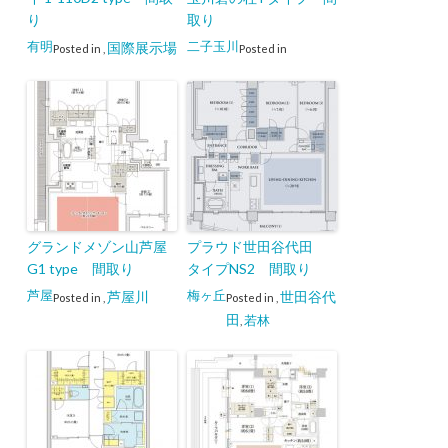
り
取り
有明
二子玉川
国際展示場
Posted in
,
Posted in
グランドメゾン山芦屋
プラウド世田谷代田
G1 type 間取り
タイプNS2 間取り
芦屋
梅ヶ丘
芦屋川
世田谷代
Posted in
,
Posted in
,
田
若林
,