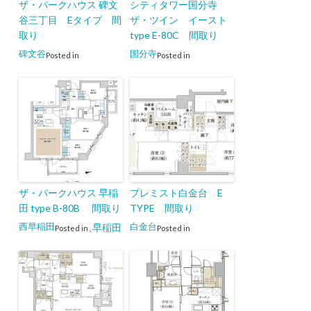
ザ・パークハウス 碑文
シティタワー国分寺
谷三丁目 Eタイプ 間
ザ・ツイン イースト
取り
type E-80C 間取り
碑文谷
国分寺
Posted in
Posted in
ザ・パークハウス 早稲
プレミスト白金台 E
田 type B-80B 間取り
TYPE 間取り
西早稲田
白金台
早稲田
Posted in
,
Posted in