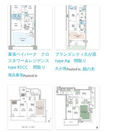
幕張ベイパーク クロ
ブランズシティ久が原
スタワー＆レジデンス
type Ag 間取り
type 81CC 間取り
久が原
鵜の木
Posted in
,
海浜幕張
Posted in