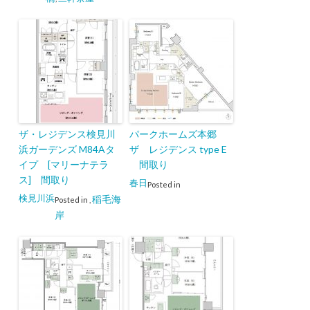
ザ・レジデンス検見川
パークホームズ本郷
浜ガーデンズ M84Aタ
ザ レジデンス type E
イプ [マリーナテラ
間取り
ス] 間取り
春日
Posted in
検見川浜
稲毛海
Posted in
,
岸