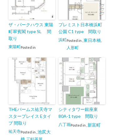
ザ・パークハウス 東陽
プレミスト日本橋浜町
町翠賓閣 type SL 間
公園 C1 type 間取り
取り
浜町
東日本橋
Posted in
,
,
東陽町
人形町
Posted in
THEパームス祐天寺マ
シティタワー銀座東
スタープレイス Eタイ
80A-1 type 間取り
プ 間取り
八丁堀
新富町
Posted in
,
祐天寺
池尻大
Posted in
,
橋
三軒茶屋
,