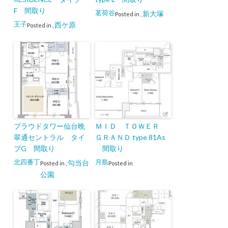
F 間取り
茗荷谷
新大塚
Posted in
,
王子
西ケ原
Posted in
,
プラウドタワー仙台晩
ＭＩＤ ＴＯＷＥＲ
翠通セントラル タイ
ＧＲＡＮＤ type 81As
プG 間取り
間取り
北四番丁
月島
勾当台
Posted in
,
Posted in
公園