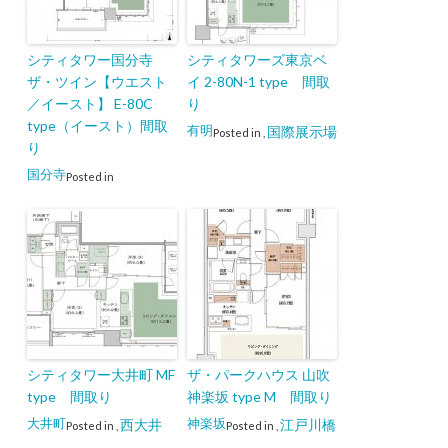
シティタワー国分寺
シティタワーズ東京ベ
ザ・ツイン【ウエスト
イ 2-80N-1 type 間取
／イースト】 E-80C
り
type（イースト）間取
有明
国際展示場
Posted in
,
り
国分寺
Posted in
シティタワー大井町 MF
ザ・パークハウス 山吹
type 間取り
神楽坂 type M 間取り
大井町
神楽坂
西大井
江戸川橋
Posted in
,
Posted in
,