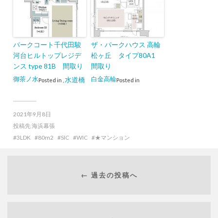
パークコート千代田駿
ザ・パークハウス 高輪
河台ヒルトップレジデ
松ヶ丘 タイプ80A1
ンス type 81B 間取り
間取り
御茶ノ水
白金高輪
水道橋
Posted in
,
Posted in
2021年9月8日
投稿先
海浜幕張
3LDK
80m2
SIC
WIC
★マンション
← 過去の投稿へ