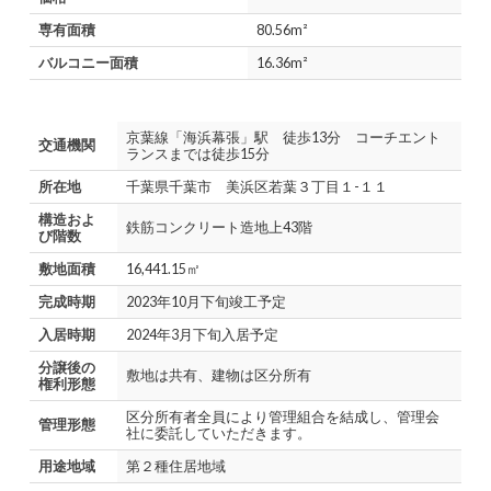
専有面積
80.56m²
バルコニー面積
16.36m²
京葉線「海浜幕張」駅 徒歩13分 コーチエント
交通機関
ランスまでは徒歩15分
所在地
千葉県千葉市 美浜区若葉３丁目１-１１
構造およ
鉄筋コンクリート造地上43階
び階数
敷地面積
16,441.15㎡
完成時期
2023年10月下旬竣工予定
入居時期
2024年3月下旬入居予定
分譲後の
敷地は共有、建物は区分所有
権利形態
区分所有者全員により管理組合を結成し、管理会
管理形態
社に委託していただきます。
用途地域
第２種住居地域