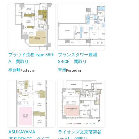
プラウド弦巻 type S80-
ブランズタワー豊洲
A 間取り
S-80E 間取り
桜新町
豊洲
Posted in
Posted in
ASUKAYAMA
ライオンズ文京茗荷谷
RESIDENCE タイプ
type L 間取り