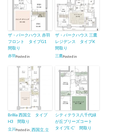
ザ・パークハウス 赤羽
ザ・パークハウス 三鷹
フロント タイプG1
レジデンス タイプK
間取り
間取り
赤羽
三鷹
Posted in
Posted in
Brillia 西国立 タイプ
シティテラス八千代緑
H3 間取り
が丘ブリーズコート
タイプE-C’ 間取り
立川
西国立
立
Posted in
,
,