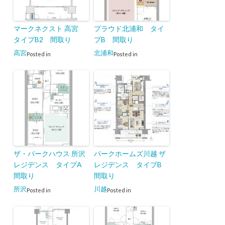
マークネクスト 高宮
プラウド北浦和 タイ
タイプB2 間取り
プB 間取り
高宮
北浦和
Posted in
Posted in
ザ・パークハウス 所沢
パークホームズ川越 ザ
レジデンス タイプA
レジデンス タイプB
間取り
間取り
所沢
川越
Posted in
Posted in