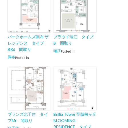
パークホームズ調布 ザ
プラウド瑞江 タイプ
レジデンス タイプ
B 間取り
BRd 間取り
瑞江
Posted in
調布
Posted in
ブランズ北千住 タイ
Brillia Tower 聖蹟桜ヶ丘
プMr 間取り
BLOOMING
RESIDENCE タイプ
北千住