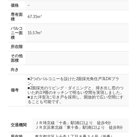
価格
–
専有面
67.31m²
積
バルコ
ニー面
15.57m²
積
所在階
その他
面積
向き
■2つのバルコニーを設けた2面採光角住戸3LDKプラ
ン。
■2面採光のリビング・ダイニングと、掃き出し窓のつ
備考
いた約3.9畳のキッチンで明るい空間を実現しました。
■また洋室3に引き戸を採用し、開放的で広い空間にす
ることも可能です。
ＪＲ埼京線「十条」駅(南口)より 徒歩4分
交通機関
ＪＲ京浜東北線「東十条」駅(南口)より 徒歩8分
所在地
東京都北区上十条１丁目８番３４号（地番）