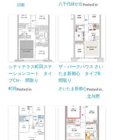
八千代緑が丘
川南
Posted in
シティテラス町田ステ
ザ・パークハウス さい
ーションコート タイ
たま新都心 タイプB
プCtr- 間取り
間取り
町田
さいたま新都心
Posted in
Posted in
,
北与野