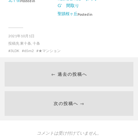
Posted in
G’ 間取り
聖蹟桜ヶ丘
Posted in
2021年10月1日
投稿先
東十条
,
十条
3LDK
65m2
★マンション
← 過去の投稿へ
次の投稿へ →
コメントは受け付けていません。