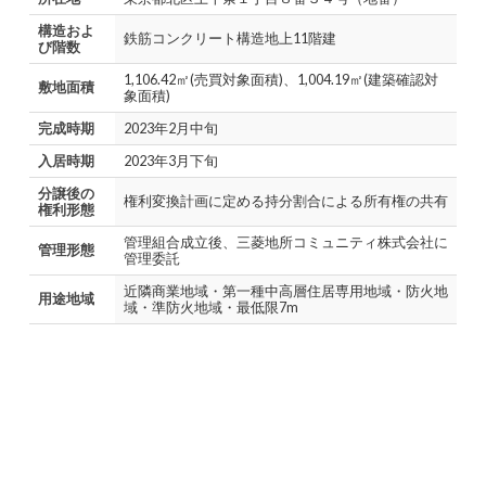
構造およ
鉄筋コンクリート構造地上11階建
び階数
1,106.42㎡(売買対象面積)、1,004.19㎡(建築確認対
敷地面積
象面積)
完成時期
2023年2月中旬
入居時期
2023年3月下旬
分譲後の
権利変換計画に定める持分割合による所有権の共有
権利形態
管理組合成立後、三菱地所コミュニティ株式会社に
管理形態
管理委託
近隣商業地域・第一種中高層住居専用地域・防火地
用途地域
域・準防火地域・最低限7m