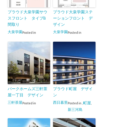
プラウド大泉学園サウ
プラウド大泉学園ステ
スフロント タイプB
ーションフロント デ
間取り
ザイン
大泉学園
大泉学園
Posted in
Posted in
パークホームズ三軒茶
プラウド町屋 デザイ
屋一丁目 デザイン
ン
三軒茶屋
西日暮里
町屋
Posted in
Posted in
,
,
新三河島