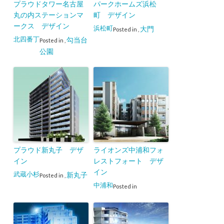
プラウドタワー名古屋
パークホームズ浜松
丸の内ステーションマ
町 デザイン
ークス デザイン
浜松町
大門
Posted in
,
北四番丁
勾当台
Posted in
,
公園
プラウド新丸子 デザ
ライオンズ中浦和フォ
イン
レストフォート デザ
イン
武蔵小杉
新丸子
Posted in
,
中浦和
Posted in