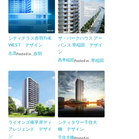
シティテラス赤羽THE
ザ・パークハウス アー
WEST デザイン
バンス 早稲田 デザイ
ン
志茂
赤羽
Posted in
,
西早稲田
早稲田
Posted in
,
ライオンズ南平岸ディ
シティタワー千住大
アレジェンド デザイ
橋 デザイン
ン
千住大橋
Posted in