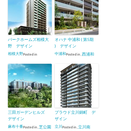
パークホームズ相模大
オハナ 中浦和 ( 第5期
野 デザイン
) デザイン
相模大野
中浦和
西浦和
Posted in
Posted in
,
三田ガーデンヒルズ
プラウド立川錦町 デ
デザイン
ザイン
麻布十番
立川
芝公園
立川南
Posted in
,
Posted in
,