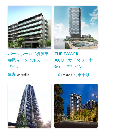
パークホームズ横濱東
THE TOWER
寺尾マークヒルズ デ
JUJO（ザ・タワー十
ザイン
条） デザイン
生麦
十条
東十条
Posted in
Posted in
,