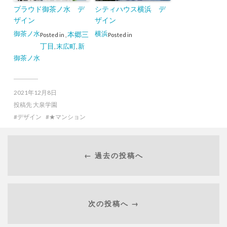
プラウド御茶ノ水 デ
シティハウス横浜 デ
ザイン
ザイン
御茶ノ水
横浜
本郷三
Posted in
,
Posted in
丁目
末広町
新
,
,
御茶ノ水
2021年12月8日
投稿先
大泉学園
デザイン
★マンション
← 過去の投稿へ
次の投稿へ →