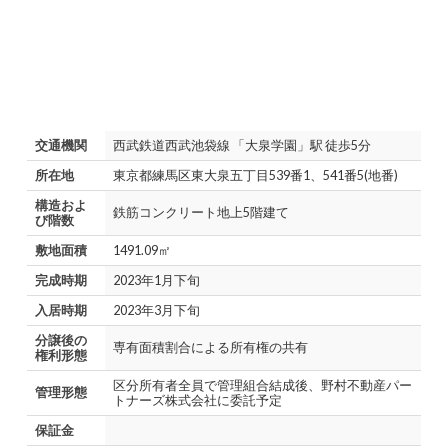
交通機関
西武鉄道西武池袋線 「大泉学園」駅 徒歩5分
所在地
東京都練馬区東大泉五丁目539番1、541番5(地番)
構造およ
鉄筋コンクリート地上5階建て
び階数
敷地面積
1491.09㎡
完成時期
2023年1月下旬
入居時期
2023年3月下旬
分譲後の
専有面積割合による所有権の共有
権利形態
区分所有者全員で管理組合結成後、野村不動産パー
管理形態
トナーズ株式会社に委託予定
保証金