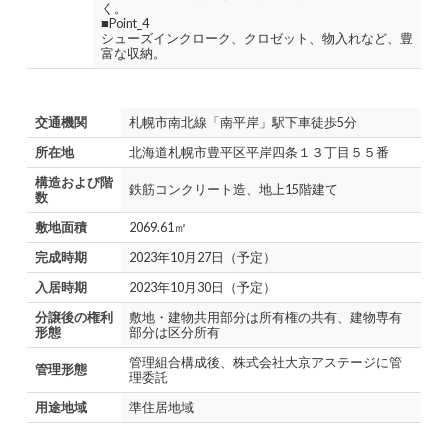
く。
■Point_4
シューズインクローク、クロゼット、物入れなど、豊
富な収納。
交通機関
札幌市南北線「南平岸」駅下車徒歩5分
所在地
北海道札幌市豊平区平岸四条１３丁目５５番
構造および階
鉄筋コンクリート造、地上15階建て
数
敷地面積
2069.61㎡
完成時期
2023年10月27日（予定）
入居時期
2023年10月30日（予定）
分譲後の権利
敷地・建物共用部分は所有権の共有、建物専有
形態
部分は区分所有
管理組合構成後、株式会社大京アステージに管
管理形態
理委託
用途地域
準住居地域