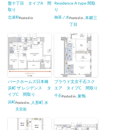
盤十丁目 タイプA 間
Residence A type 間取
取り
り
北浦和
御茶ノ水
本郷三
Posted in
Posted in
,
丁目
パークホームズ日本橋
プラウド文京千石スク
浜町 ザ レジデンス タ
エア タイプC 間取り
イプC 間取り
千石
巣鴨
Posted in
,
浜町
人形町
水
Posted in
,
,
天宮前