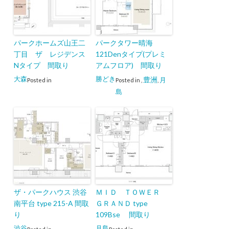
パークホームズ山王二
パークタワー晴海
丁目 ザ レジデンス
121Denタイプ(プレミ
Nタイプ 間取り
アムフロア) 間取り
大森
勝どき
豊洲
月
Posted in
Posted in
,
,
島
ザ・パークハウス 渋谷
ＭＩＤ ＴＯＷＥＲ
南平台 type 215-A 間取
ＧＲＡＮＤ type
り
109Bse 間取り
渋谷
月島