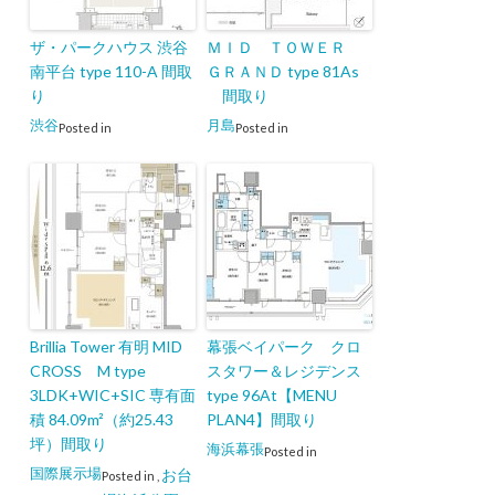
ザ・パークハウス 渋谷
ＭＩＤ ＴＯＷＥＲ
南平台 type 110-A 間取
ＧＲＡＮＤ type 81As
り
間取り
渋谷
月島
Posted in
Posted in
Brillia Tower 有明 MID
幕張ベイパーク クロ
CROSS M type
スタワー＆レジデンス
3LDK+WIC+SIC 専有面
type 96At【MENU
積 84.09m²（約25.43
PLAN4】間取り
坪）間取り
海浜幕張
Posted in
国際展示場
お台
Posted in
,