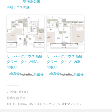
場海浜公園
,
有明テニスの森
ザ・パークハウス 高輪
ザ・パークハウス 高輪
タワー タイプ95A
タワー タイプ 120B
間取り
間取り
白金高輪
白金高輪
泉岳寺
泉岳寺
Posted in
,
Posted in
,
2022年5月11日
投稿先
南平岸
3LDK
70m2
SIC
トランクルーム
★マンション