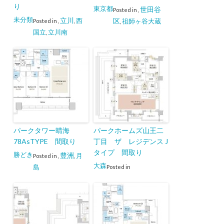
り
東京都
世田谷
Posted in
,
未分類
立川
西
区
祖師ヶ谷大蔵
Posted in
,
,
,
国立
立川南
,
パークタワー晴海
パークホームズ山王二
78AsTYPE 間取り
丁目 ザ レジデンス J
タイプ 間取り
勝どき
豊洲
月
Posted in
,
,
大森
島
Posted in