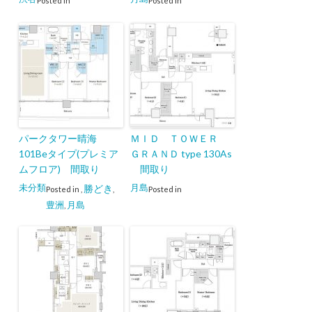
Posted in
Posted in
パークタワー晴海
ＭＩＤ ＴＯＷＥＲ
101Beタイプ(プレミア
ＧＲＡＮＤ type 130As
ムフロア) 間取り
間取り
未分類
月島
勝どき
Posted in
,
,
Posted in
豊洲
月島
,