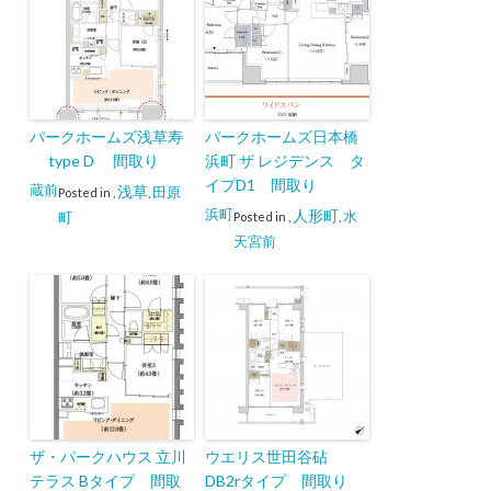
パークホームズ浅草寿
パークホームズ日本橋
type D 間取り
浜町 ザ レジデンス タ
イプD1 間取り
蔵前
浅草
田原
Posted in
,
,
浜町
人形町
水
町
Posted in
,
,
天宮前
ザ・パークハウス 立川
ウエリス世田谷砧
テラス Bタイプ 間取
DB2rタイプ 間取り