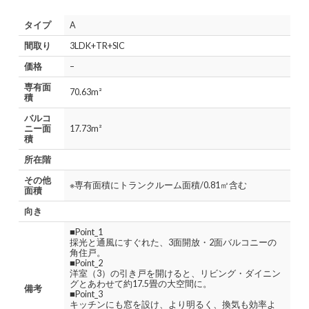
タイプ
A
間取り
3LDK+TR+SIC
価格
–
専有面
70.63m²
積
バルコ
ニー面
17.73m²
積
所在階
その他
※専有面積にトランクルーム面積/0.81㎡含む
面積
向き
■Point_1
採光と通風にすぐれた、3面開放・2面バルコニーの
角住戸。
■Point_2
洋室（3）の引き戸を開けると、リビング・ダイニン
グとあわせて約17.5畳の大空間に。
備考
■Point_3
キッチンにも窓を設け、より明るく、換気も効率よ