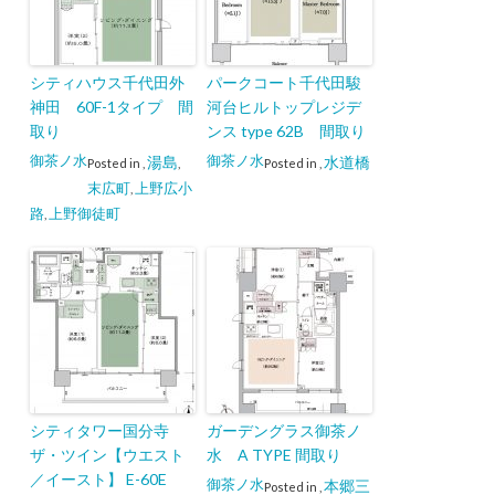
シティハウス千代田外
パークコート千代田駿
神田 60F-1タイプ 間
河台ヒルトップレジデ
取り
ンス type 62B 間取り
御茶ノ水
御茶ノ水
湯島
水道橋
Posted in
,
,
Posted in
,
末広町
上野広小
,
路
上野御徒町
,
シティタワー国分寺
ガーデングラス御茶ノ
ザ・ツイン【ウエスト
水 A TYPE 間取り
／イースト】 E-60E
御茶ノ水
本郷三
Posted in
,