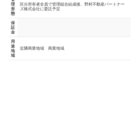
理
区分所有者全員で管理組合結成後、野村不動産パートナー
形
ズ株式会社に委託予定
態
保
証
金
用
途
近隣商業地域 商業地域
地
域