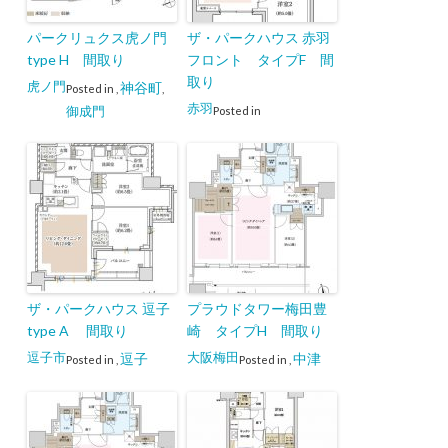
パークリュクス虎ノ門
ザ・パークハウス 赤羽
type H 間取り
フロント タイプF 間
取り
虎ノ門
神谷町
Posted in
,
,
赤羽
御成門
Posted in
ザ・パークハウス 逗子
プラウドタワー梅田豊
type A 間取り
崎 タイプH 間取り
逗子市
大阪梅田
逗子
中津
Posted in
,
Posted in
,