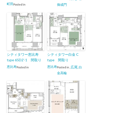
町田
御成門
Posted in
シティタワー恵比寿
シティタワー白金 C
type 65D2’-1 間取り
type 間取り
恵比寿
恵比寿
広尾
白
Posted in
Posted in
,
,
金高輪