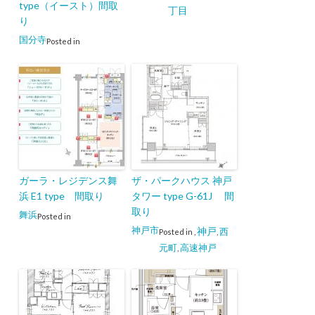
type（イースト）間取
丁目
り
国分寺
Posted in
ガーラ・レジデンス舞
ザ・パークハウス 神戸
浜 E1 type 間取り
タワー type G-61J 間
取り
舞浜
Posted in
神戸市
神戸
西
Posted in
,
,
元町
高速神戸
,