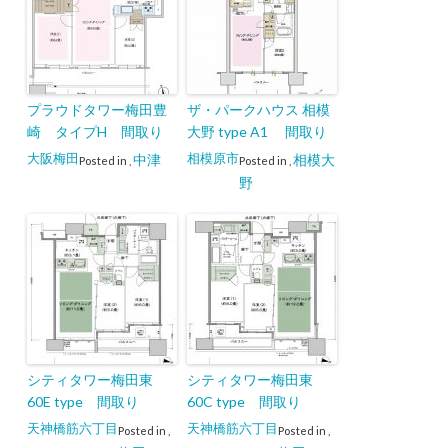
プラウドタワー梅田豊
ザ・パークハウス 相模
崎 タイプH 間取り
大野 type A1 間取り
大阪梅田
相模原市
中津
相模大
Posted in
,
Posted in
,
野
シティタワー梅田東
シティタワー梅田東
60E type 間取り
60C type 間取り
天神橋筋六丁目
天神橋筋六丁目
Posted in
,
Posted in
,