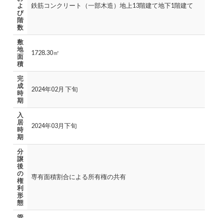
よ
鉄筋コンクリート（一部木造）地上13階建て地下1階建て
び
階
数
敷
地
1728.30㎡
面
積
完
成
2024年02月 下旬
時
期
入
居
2024年03月下旬
時
期
分
譲
後
の
専有面積割合による所有権の共有
権
利
形
態
管