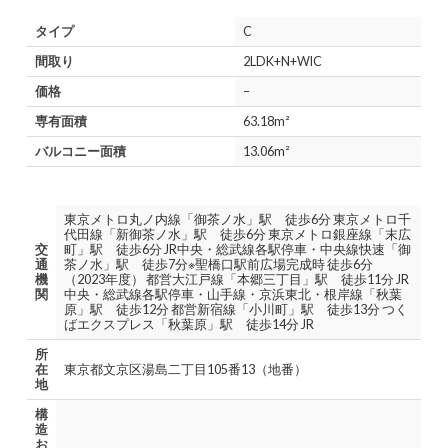
タイプ
C
間取り
2LDK+N+WIC
価格
–
専有面積
63.18m²
バルコニー面積
13.06m²
東京メトロ丸ノ内線「御茶ノ水」駅 徒歩6分 東京メトロ千
代田線「新御茶ノ水」駅 徒歩6分 東京メトロ銀座線「末広
交
町」駅 徒歩6分 JR中央・総武線各駅停車・中央線快速「御
通
茶ノ水」駅 徒歩7分※聖橋口駅前広場完成時 徒歩6分
機
（2023年度） 都営大江戸線「本郷三丁目」駅 徒歩11分 JR
関
中央・総武線各駅停車・山手線・京浜東北・根岸線「秋葉
原」駅 徒歩12分 都営新宿線「小川町」駅 徒歩13分 つく
ばエクスプレス「秋葉原」駅 徒歩14分 JR
所
在
東京都文京区湯島二丁目105番13（地番）
地
構
造
お