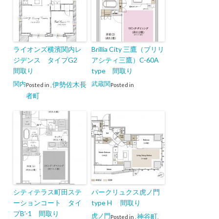
ライオンズ横濱関内レ
Brillia City 三鷹（ブリリ
ジデンス タイプG2
アシティ三鷹）C-60A
間取り
type 間取り
関内
武蔵関
伊勢佐木長
Posted in
,
Posted in
者町
シティテラス町田ステ
パークリュクス虎ノ門
ーションコート タイ
type H 間取り
プB’-1 間取り
虎ノ門
神谷町
Posted in
,
,