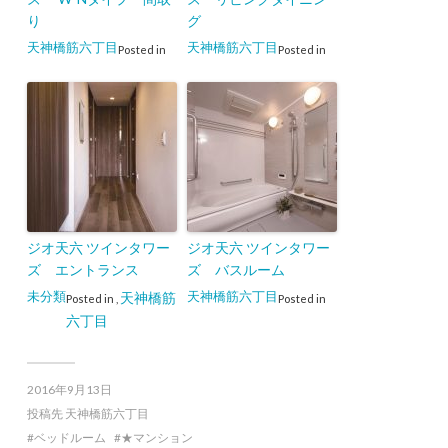
り
グ
天神橋筋六丁目
天神橋筋六丁目
Posted in
Posted in
ジオ天六 ツインタワー
ジオ天六 ツインタワー
ズ エントランス
ズ バスルーム
未分類
天神橋筋六丁目
天神橋筋
Posted in
,
Posted in
六丁目
2016年9月13日
投稿先
天神橋筋六丁目
ベッドルーム
★マンション