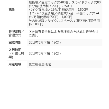
駐輪場／固定ラック式400台、スライドラック式80
台/月額使用料：200円～350円
施設
バイク置き場／16台/月額使用料：1,500円
ミニバイク置き場／平面式12台、平面ラック式24
台 /月額使用料:700円・1,000円
その他施設／サイクルスペース：39区画/月額使用
料：800円
管理形態／
区分所有者全員による管理組合を結成し管理会社
管理方式
に委託
完成時期
2018年2月下旬（予定）
入居時期
（引渡し時
2018年3月下旬（予定）
期）
用途地域
第二種住居地域