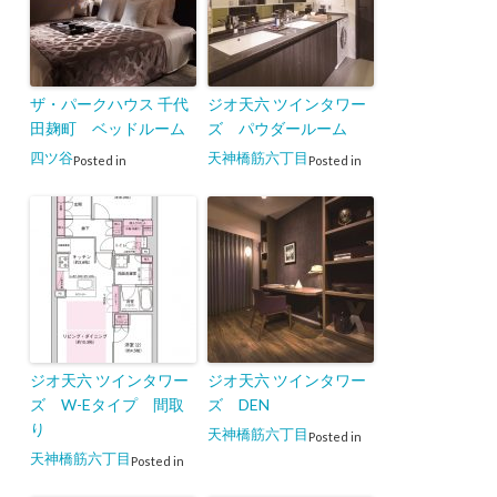
ザ・パークハウス 千代
ジオ天六 ツインタワー
田麹町 ベッドルーム
ズ パウダールーム
四ツ谷
天神橋筋六丁目
Posted in
Posted in
ジオ天六 ツインタワー
ジオ天六 ツインタワー
ズ W-Eタイプ 間取
ズ DEN
り
天神橋筋六丁目
Posted in
天神橋筋六丁目
Posted in