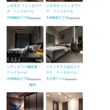
ジオ天六 ツインタワー
ジオ天六 ツインタワー
ズ ベッドルーム
ズ ベッドルーム
天神橋筋六丁目
天神橋筋六丁目
Posted in
Posted in
シティタワー梅田東
シティテラス品川イー
ベッドルーム
スト ベッドルーム
天神橋筋六丁目
天王洲アイル
Posted in
,
Posted in
梅田