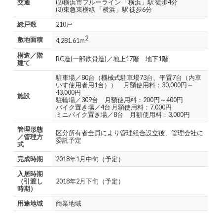
交通
(2)横浜市ブルーライン 「横浜」駅 徒歩4分
(3)東急東横線 「横浜」駅 徒歩6分
総戸数
210戸
2
敷地面積
4,281.61m
構造／階
RC造(一部鉄骨造)／地上17階 地下1階
建て
駐車場／80台（機械式駐車場73台、平置7台（内車
いす使用者用1台）） 月額使用料：30,000円～
43,000円
施設
駐輪場／309台 月額使用料：200円～400円
バイク置き場／4台 月額使用料：7,000円
ミニバイク置き場／8台 月額使用料：3,000円
管理形態
区分所有者全員により管理組合設立後、管理会社に
／管理方
委託予定
式
完成時期
2018年1月中旬（予定）
入居時期
（引渡し
2018年2月下旬（予定）
時期）
用途地域
商業地域