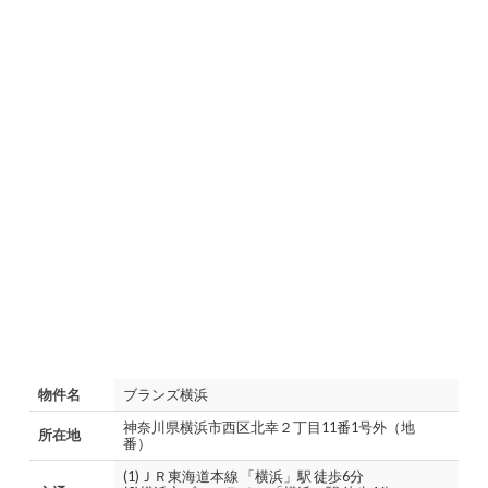
物件名
ブランズ横浜
神奈川県横浜市西区北幸２丁目11番1号外（地
所在地
番）
(1)ＪＲ東海道本線 「横浜」駅 徒歩6分