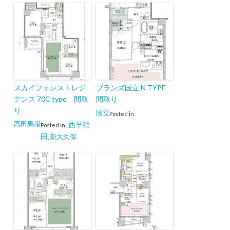
スカイフォレストレジ
ブランズ国立 N TYPE
デンス 70C type 間取
間取り
り
国立
Posted in
高田馬場
西早稲
Posted in
,
田
新大久保
,