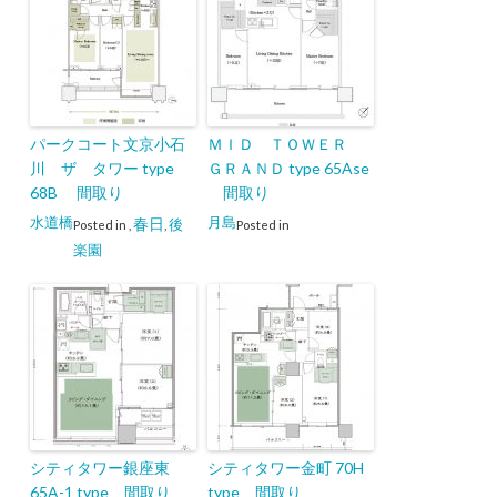
パークコート文京小石
ＭＩＤ ＴＯＷＥＲ
川 ザ タワー type
ＧＲＡＮＤ type 65Ase
68B 間取り
間取り
水道橋
月島
春日
後
Posted in
,
,
Posted in
楽園
シティタワー銀座東
シティタワー金町 70H
65A-1 type 間取り
type 間取り