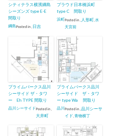
シティテラス横濱綱島
プラウド日本橋浜町
シーズンズ type E-E
type C 間取り
間取り
浜町
人形町
水
Posted in
,
,
綱島
日吉
天宮前
Posted in
,
プライムパークス品川
プライムパークス品川
シーサイド ザ・タワ
シーサイド ザ・タワ
ー Eh TYPE 間取り
ー type Wa 間取り
品川シーサイド
品川
品川シーサ
Posted in
,
Posted in
,
大井町
イド
青物横丁
,