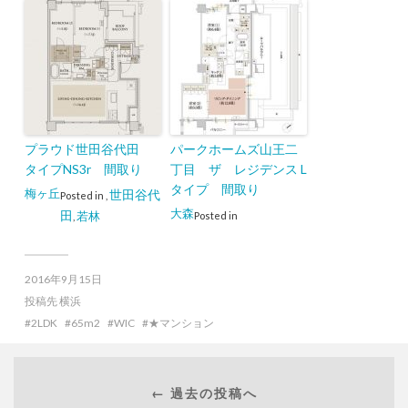
プラウド世田谷代田
パークホームズ山王二
タイプNS3r 間取り
丁目 ザ レジデンス L
タイプ 間取り
梅ヶ丘
世田谷代
Posted in
,
大森
田
若林
Posted in
,
2016年9月15日
投稿先
横浜
2LDK
65m2
WIC
★マンション
← 過去の投稿へ