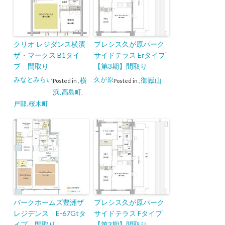
クリオ レジダンス横濱
プレシス久が原パーク
ザ・マークス B1タイ
サイドテラス Erタイプ
プ 間取り
【第3期】間取り
みなとみらい
久が原
横
御嶽山
Posted in
,
Posted in
,
浜
高島町
,
,
戸部
桜木町
,
パークホームズ豊洲ザ
プレシス久が原パーク
レジデンス E-67Gtタ
サイドテラス Fタイプ
イプ 間取り
【第3期】間取り