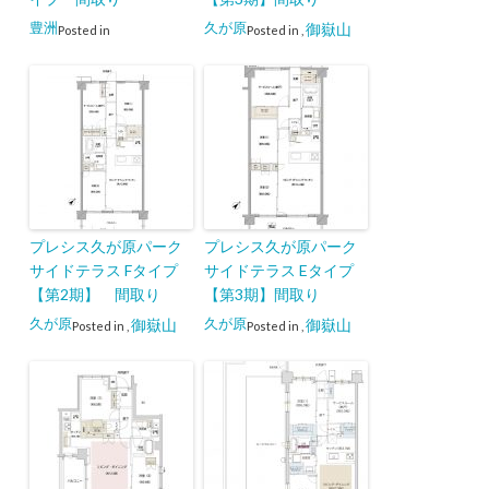
豊洲
久が原
御嶽山
Posted in
Posted in
,
プレシス久が原パーク
プレシス久が原パーク
サイドテラス Fタイプ
サイドテラス Eタイプ
【第2期】 間取り
【第3期】間取り
久が原
久が原
御嶽山
御嶽山
Posted in
,
Posted in
,