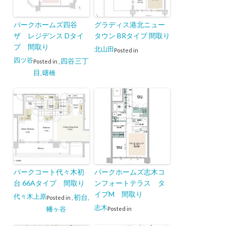
パークホームズ四谷
グラディス港北ニュー
ザ レジデンス Dタイ
タウン BRタイプ 間取り
プ 間取り
北山田
Posted in
四ツ谷
四谷三丁
Posted in
,
目
曙橋
,
パークコート代々木初
パークホームズ志木コ
台 66Aタイプ 間取り
ンフォートテラス タ
イプM 間取り
代々木上原
初台
Posted in
,
,
志木
幡ヶ谷
Posted in