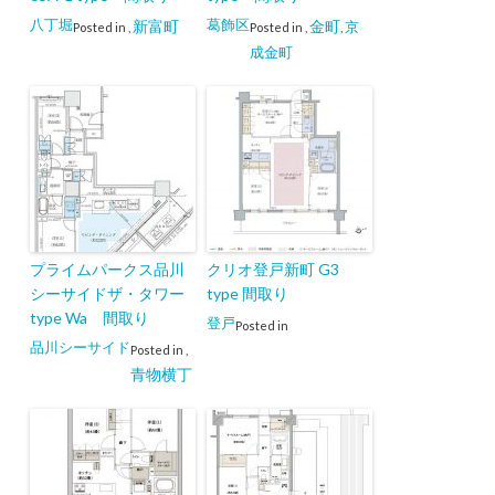
八丁堀
葛飾区
新富町
金町
京
Posted in
,
Posted in
,
,
成金町
プライムパークス品川
クリオ登戸新町 G3
シーサイドザ・タワー
type 間取り
type Wa 間取り
登戸
Posted in
品川シーサイド
Posted in
,
青物横丁