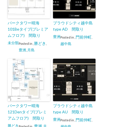
パークタワー晴海
プラウドシティ越中島
101Beタイプ(プレミア
type AD 間取り
ムフロア) 間取り
豊洲
門前仲町
Posted in
,
,
未分類
勝どき
越中島
Posted in
,
,
豊洲
月島
,
パークタワー晴海
プラウドシティ越中島
121Denタイプ(プレミ
type AU 間取り
アムフロア) 間取り
豊洲
門前仲町
Posted in
,
,
勝どき
豊洲
月
越中島
Posted in
,
,