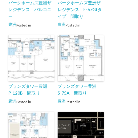
パークホームズ豊洲ザ
パークホームズ豊洲ザ
レジデンス バルコニ
レジデンス E-67Gtタ
ー
イプ 間取り
豊洲
豊洲
Posted in
Posted in
ブランズタワー豊洲
ブランズタワー豊洲
P-120B 間取り
S-75A 間取り
豊洲
豊洲
Posted in
Posted in