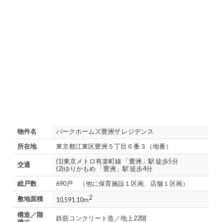
物件名
パークホームズ豊洲ザ レジデンス
所在地
東京都江東区豊洲５丁目６番３（地番）
(1)東京メトロ有楽町線 「豊洲」駅 徒歩5分
交通
(2)ゆりかもめ 「豊洲」駅 徒歩4分
総戸数
690戸 （他に保育施設１区画、店舗１区画）
2
敷地面積
10,591.10m
構造／階
鉄筋コンクリート造／地上22階