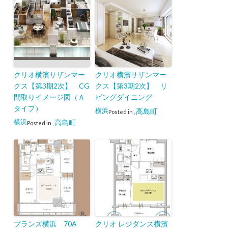
クリオ横濱サザンマー
クリオ横濱サザンマー
クス【第3期2次】 CG
クス【第3期2次】 リ
間取りイメージ図（Ａ
ビングダイニング
タイプ）
横浜
高島町
Posted in
,
横浜
高島町
Posted in
,
ブランズ横浜 70A
クリオ レジダンス横濱