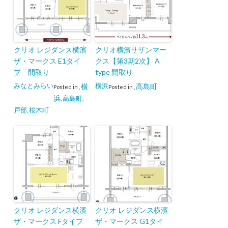
クリオ レジダンス横濱
クリオ横濱サザンマー
ザ・マークス E1タイ
クス【第3期2次】 A
プ 間取り
type 間取り
みなとみらい
横浜
横
高島町
Posted in
,
Posted in
,
浜
高島町
,
,
戸部
桜木町
,
クリオ レジダンス横濱
クリオ レジダンス横濱
ザ・マークス Fタイプ
ザ・マークス G1タイ