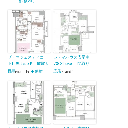
部
桜木町
,
ザ・マジェスティコー
シティハウス広尾南
ト目黒 type P 間取り
70C-1 type 間取り
目黒
広尾
不動前
Posted in
,
Posted in