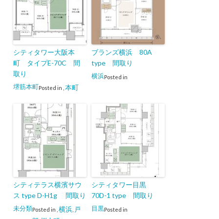
シティタワー大阪本
ブランズ横浜 80A
町 タイプE-70C 間
type 間取り
取り
横浜
Posted in
堺筋本町
本町
Posted in
,
シティテラス横濱サウ
シティタワー目黒
ス type D-H1g 間取り
70D-1 type 間取り
未分類
目黒
横浜
戸
Posted in
,
,
Posted in