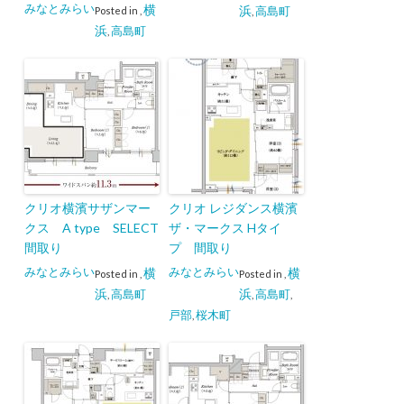
みなとみらい
横
浜
高島町
Posted in
,
,
浜
高島町
,
クリオ横濱サザンマー
クリオ レジダンス横濱
クス A type SELECT
ザ・マークス Hタイ
間取り
プ 間取り
みなとみらい
みなとみらい
横
横
Posted in
,
Posted in
,
浜
浜
高島町
高島町
,
,
,
戸部
桜木町
,