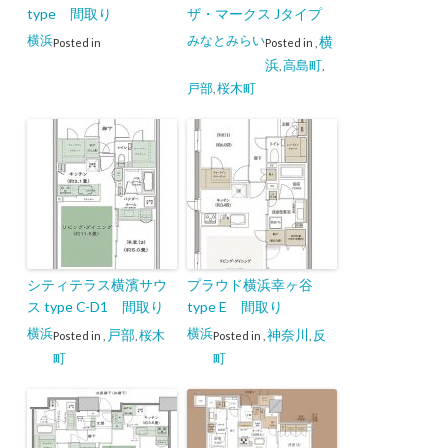
type 間取り
ザ・マークス Jタイプ
横浜
みなとみらい
横
Posted in
Posted in
,
浜
高島町
,
,
戸部
桜木町
,
シティテラス横濱サウ
プラウド横浜幸ヶ谷
ス type C-D1 間取り
type E 間取り
横浜
横浜
戸部
神奈川
桜木
反
Posted in
,
,
Posted in
,
,
町
町