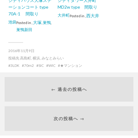
シティハウス大塚ステ
シティタワー大井町
ーションコート type
MD2w type 間取り
70A-1 間取り
大井町
西大井
Posted in
,
池袋
大塚
巣鴨
Posted in
,
,
,
巣鴨新田
2016年11月9日
投稿先
高島町
,
横浜
,
みなとみらい
3LDK
70m2
SIC
WIC
★マンション
← 過去の投稿へ
次の投稿へ →