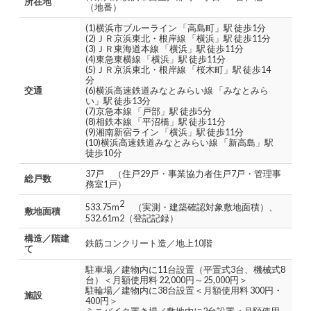
所在地
（地番）
(1)横浜市ブルーライン 「高島町」駅 徒歩1分
(2)ＪＲ京浜東北・根岸線 「横浜」駅 徒歩11分
(3)ＪＲ東海道本線 「横浜」駅 徒歩11分
(4)東急東横線 「横浜」駅 徒歩11分
(5)ＪＲ京浜東北・根岸線 「桜木町」駅 徒歩14
分
交通
(6)横浜高速鉄道みなとみらい線 「みなとみら
い」駅 徒歩13分
(7)京急本線 「戸部」駅 徒歩5分
(8)相鉄本線 「平沼橋」駅 徒歩11分
(9)湘南新宿ライン 「横浜」駅 徒歩11分
(10)横浜高速鉄道みなとみらい線 「新高島」駅
徒歩10分
37戸 （住戸29戸・事業協力者住戸7戸・管理事
総戸数
務室1戸）
2
533.75m
（実測・建築確認対象敷地面積）、
敷地面積
532.61m2（登記記録）
構造／階建
鉄筋コンクリート造／地上10階
て
駐車場／建物内に11台設置（平置式3台、機械式8
台）＜月額使用料 22,000円～25,000円＞
駐輪場／建物内に38台設置＜月額使用料 300円・
施設
400円＞