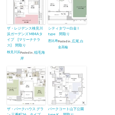
ザ・レジデンス検見川
シティタワー白金 I
浜ガーデンズ M84Aタ
type 間取り
イプ [マリーナテラ
恵比寿
広尾
白
Posted in
,
,
ス] 間取り
金高輪
検見川浜
稲毛海
Posted in
,
岸
ザ・パークハウス グラ
パークコート山下公園
ン 三番町26 タイプ
type K 間取り