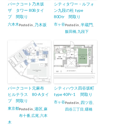
パークコート乃木坂
シティタワー・ルフォ
ザ タワー 80Bタイ
ン九段の杜 type
プ 間取り
80Dtr 間取り
六本木
市ヶ谷
乃木坂
半蔵門
Posted in
,
Posted in
,
,
飯田橋
九段下
,
パークコート元麻布
シティハウス四谷坂町
ヒルテラス 80-Aタイ
type 40Pr-1 間取り
プ 間取り
市ヶ谷
四ツ谷
Posted in
,
,
東京都
港区
麻
四谷三丁目
曙橋
Posted in
,
,
,
布十番
広尾
六本
,
,
木