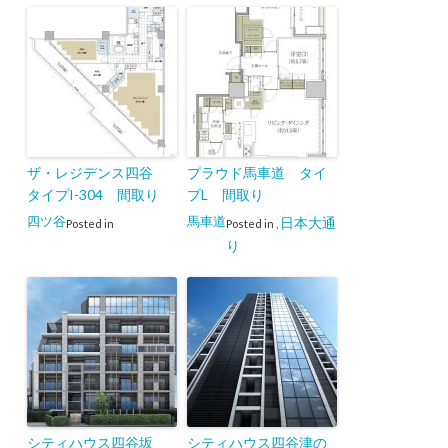
ザ・レジデンス四谷
プラウド馬車道 タイ
タイプI-304 間取り
プL 間取り
四ツ谷
馬車道
日本大通
Posted in
Posted in
,
り
シティハウス四谷坂
シティハウス四谷津の