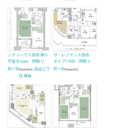
シティハウス四谷津の
ザ・レジデンス四谷
守坂 B type 間取り
タイプI-502 間取り
四ツ谷
四ツ谷
四谷三丁
Posted in
,
Posted in
目
曙橋
,