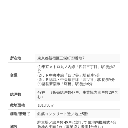
所在地
東京都新宿区三栄町23番地7
(1)東京メトロ丸ノ内線「四谷三丁目」駅 徒歩7
分
交通
(2)ＪＲ中央本線「四ツ谷」駅 徒歩9分
(3)ＪＲ総武・中央緩行線「四ツ谷」駅 徒歩9分
(4)都営新宿線「曙橋」駅 徒歩6分
49戸 （販売総戸数47戸、事業協力者戸数2戸含
総戸数
む）
敷地面積
1813.30㎡
構造/階建て
鉄筋コンクリート造／地上5階
駐車場／総戸数 49戸 に対して 敷地内機械式 4台
施設
敷地内平面 1台（事業協力者用1台含む）