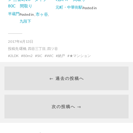
80C 間取り
元町・中華街駅
Posted in
半蔵門
市ヶ谷
Posted in
,
,
九段下
2017年6月13日
投稿先
曙橋
,
四谷三丁目
,
四ツ谷
2LDK
80m2
SIC
WIC
納戸
★マンション
← 過去の投稿へ
次の投稿へ →