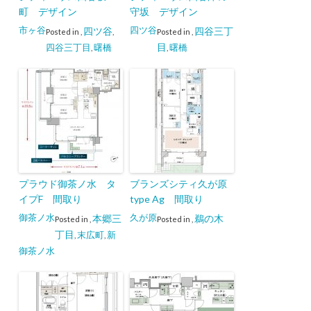
町 デザイン
守坂 デザイン
市ヶ谷
四ツ谷
四ツ谷
四谷三丁
Posted in
,
,
Posted in
,
目
四谷三丁目
曙橋
曙橋
,
,
プラウド御茶ノ水 タ
ブランズシティ久が原
イプF 間取り
type Ag 間取り
御茶ノ水
久が原
本郷三
鵜の木
Posted in
,
Posted in
,
丁目
末広町
新
,
,
御茶ノ水