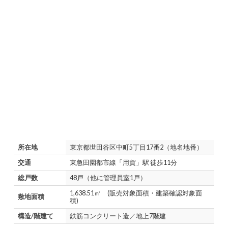
所在地
東京都世田谷区中町5丁目17番2（地名地番）
交通
東急田園都市線「用賀」駅 徒歩11分
総戸数
48戸（他に管理員室1戸）
1,638.51㎡ (販売対象面積・建築確認対象面
敷地面積
積)
構造/階建て
鉄筋コンクリート造／地上7階建