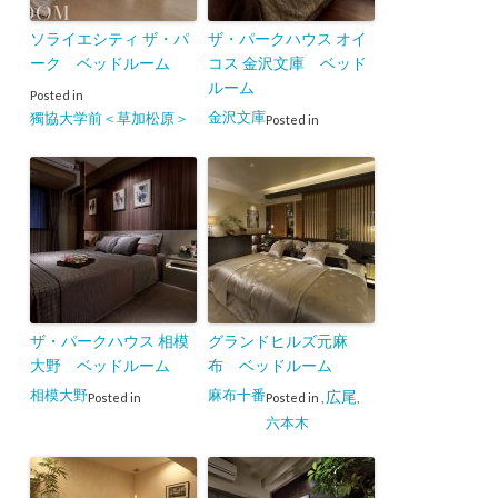
ソライエシティ ザ・パ
ザ・パークハウス オイ
ーク ベッドルーム
コス 金沢文庫 ベッド
ルーム
Posted in
金沢文庫
獨協大学前＜草加松原＞
Posted in
ザ・パークハウス 相模
グランドヒルズ元麻
大野 ベッドルーム
布 ベッドルーム
相模大野
麻布十番
広尾
Posted in
Posted in
,
,
六本木