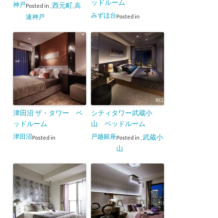
ッドルーム
神戸
西元町
高
Posted in
,
,
みずほ台
速神戸
Posted in
津田沼 ザ・タワー ベ
シティタワー武蔵小
ッドルーム
山 ベッドルーム
津田沼
戸越銀座
武蔵小
Posted in
Posted in
,
山