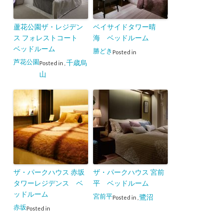
蘆花公園ザ・レジデン
ベイサイドタワー晴
ス フォレストコート
海 ベッドルーム
ベッドルーム
勝どき
Posted in
芦花公園
千歳烏
Posted in
,
山
ザ・パークハウス 赤坂
ザ・パークハウス 宮前
タワーレジデンス ベ
平 ベッドルーム
ッドルーム
宮前平
鷺沼
Posted in
,
赤坂
Posted in