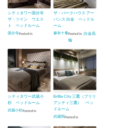
シティタワー国分寺
ザ・パークハウス アー
ザ・ツイン ウエス
バンス 白金 ベッドル
ト ベッドルーム
ーム
国分寺
麻布十番
白金高
Posted in
Posted in
,
輪
シティタワー武蔵小
Brillia City 三鷹（ブリリ
杉 ベッドルーム
アシティ三鷹） ベッ
ドルーム
武蔵小杉
Posted in
武蔵関
Posted in