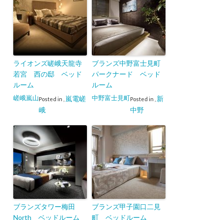
ライオンズ嵯峨天龍寺
ブランズ中野富士見町
若宮 西の邸 ベッド
パークナード ベッド
ルーム
ルーム
嵯峨嵐山
中野富士見町
嵐電嵯
新
Posted in
,
Posted in
,
峨
中野
ブランズタワー梅田
ブランズ甲子園口二見
North ベッドルーム
町 ベッドルーム