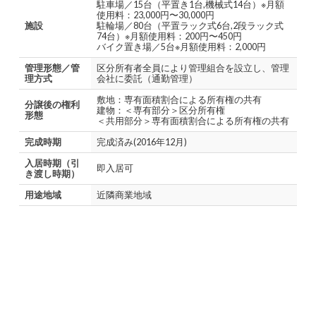
駐車場／15台（平置き1台,機械式14台）※月額
使用料：23,000円〜30,000円
施設
駐輪場／80台（平置ラック式6台,2段ラック式
74台）※月額使用料：200円〜450円
バイク置き場／5台※月額使用料：2,000円
管理形態／管
区分所有者全員により管理組合を設立し、管理
理方式
会社に委託（通勤管理）
敷地：専有面積割合による所有権の共有
分譲後の権利
建物：＜専有部分＞区分所有権
形態
＜共用部分＞専有面積割合による所有権の共有
完成時期
完成済み(2016年12月)
入居時期（引
即入居可
き渡し時期）
用途地域
近隣商業地域