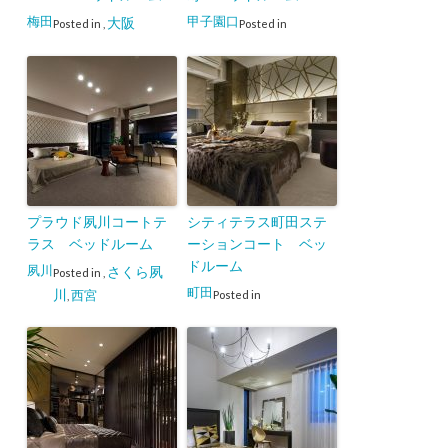
梅田
甲子園口
大阪
Posted in
,
Posted in
プラウド夙川コートテ
シティテラス町田ステ
ラス ベッドルーム
ーションコート ベッ
ドルーム
夙川
さくら夙
Posted in
,
町田
川
西宮
Posted in
,