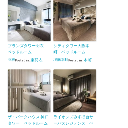
ブランズタワー羽衣
シティタワー大阪本
ベッドルーム
町 ベッドルーム
羽衣
堺筋本町
東羽衣
本町
Posted in
,
Posted in
,
ザ・パークハウス 神戸
ライオンズみずほ台サ
タワー ベッドルーム
ーパスレジデンス ベ