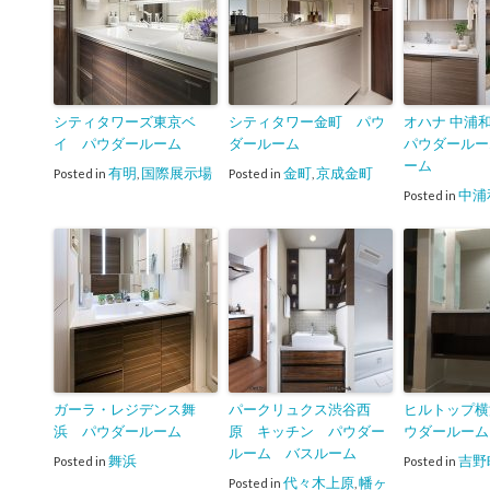
シティタワーズ東京ベ
シティタワー金町 パウ
オハナ 中浦和 
イ パウダールーム
ダールーム
パウダールー
ーム
有明
国際展示場
金町
京成金町
Posted in
,
Posted in
,
中浦
Posted in
ガーラ・レジデンス舞
パークリュクス渋谷西
ヒルトップ横
浜 パウダールーム
原 キッチン パウダー
ウダールーム
ルーム バスルーム
舞浜
吉野
Posted in
Posted in
代々木上原
幡ヶ
Posted in
,