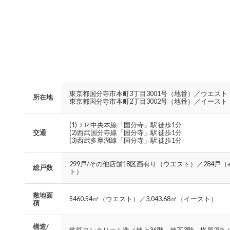
東京都国分寺市本町3丁目3001号（地番）／ウエスト
所在地
東京都国分寺市本町2丁目3002号（地番）／イースト
(1)ＪＲ中央本線「国分寺」駅 徒歩1分
交通
(2)西武国分寺線「国分寺」駅 徒歩1分
(3)西武多摩湖線「国分寺」駅 徒歩1分
299戸/その他店舗18区画有り（ウエスト）／284戸
総戸数
ト）
敷地面
5460.54㎡（ウエスト）／3,043.68㎡（イースト）
積
構造/