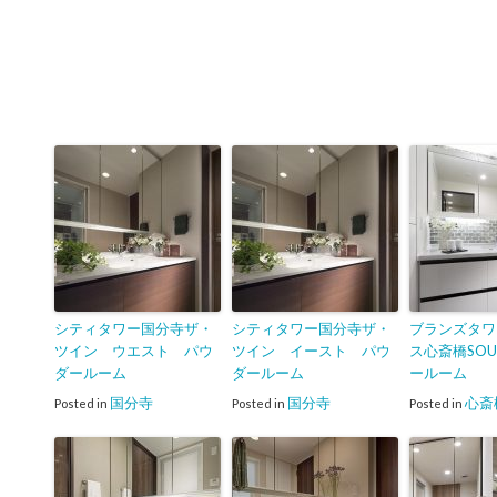
シティタワー国分寺ザ・
シティタワー国分寺ザ・
ブランズタワ
ツイン ウエスト パウ
ツイン イースト パウ
ス心斎橋SO
ダールーム
ダールーム
ールーム
国分寺
国分寺
心斎
Posted in
Posted in
Posted in