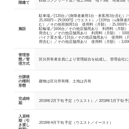
鉄筋コンクリート造／地上36階 地下3階 塔屋2階
階建て
駐車場／[120台／(身障者兼用1台・来客用3台含む
25,000円～29,000円]（ウエスト）／[109台（
む）／その他荷捌用1台 使用料（月額）：25,000円～2
施設
駐輪場／[606台／その他店舗用あり 利用料（月額）：1
用含む）／その他店舗用あり 利用料（月額）： 100円
バイク置き場／[31台／その他店舗用あり 使用料（月額
用含む）／その他店舗用あり 使用料（月額）：3,000円
管理形
態／管
区分所有者全員により管理組合を結成し、管理会社に
理方式
分譲後
の権利
建物は区分所有権、土地は共有
形態
完成時
2018年2月下旬 予定（ウエスト）／ 2018年1月下旬
期
入居時
期（引
2018年4月下旬 予定（ウエスト／イースト）
き渡し