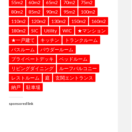
55m2
60m2
65m2
70m2
75m2
80m2
85m2
90m2
95m2
100m2
110m2
120m2
130m2
150m2
160m2
180m2
SIC
Utility
WIC
★マンション
★一戸建て
キッチン
トランクルーム
バスルーム
パウダールーム
プライベートデッキ
ベッドルーム
リビングダイニング
ルーフバルコニー
レストルーム
庭
玄関エントランス
納戸
駐車場
sponsored link