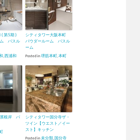
( 第5期 )
シティタワー大阪本町
ム バスル
パウダールーム バスル
ーム
和
西浦和
堺筋本町
本町
,
Posted in
,
濱根岸 パ
シティタワー国分寺ザ・
ツイン【ウエスト／イー
スト】キッチン
町
未分類
国分寺
Posted in
,