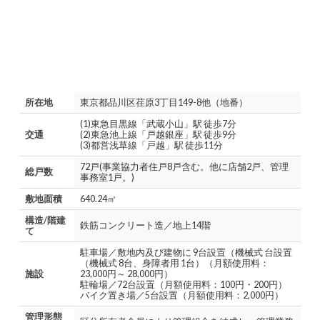
所在地
東京都品川区荏原3丁目149-8他（地番）
(1)東急目黒線「武蔵小山」駅 徒歩7分
交通
(2)東急池上線「戸越銀座」駅 徒歩9分
(3)都営浅草線「戸越」駅 徒歩11分
72戸(事業協力者住戸8戸含む。他に店舗2戸、管理
総戸数
事務室1戸。)
敷地面積
640.24㎡
構造/階建
鉄筋コンクリート造／地上14階
て
駐車場／敷地内及び建物に 9台設置（機械式 台設置
（機械式 8台、身障者用 1台）（月額使用料：
施設
23,000円～ 28,000円）
駐輪場／72台設置（月額使用料：100円・200円）
バイク置き場／5台設置（月額使用料：2,000円）
管理形態