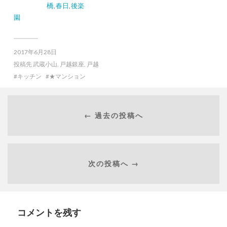
橋
春日
後楽
,
,
園
2017年6月28日
投稿先
武蔵小山
,
戸越銀座
,
戸越
キッチン
★マンション
← 過去の投稿へ
次の投稿へ →
コメントを残す