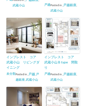
戸越
戸越銀座
武蔵小山
Posted in
,
,
武蔵小山
インプレスト コア
インプレスト コア
武蔵小山 リビングダ
武蔵小山 B type 間取
イニング
り
未分類
戸越
戸越
戸越銀座
戸
Posted in
,
,
Posted in
,
,
越銀座
武蔵小山
武蔵小山
,