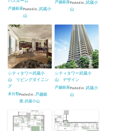
バスルーム
戸越銀座
武蔵小
Posted in
,
戸越銀座
武蔵小
山
Posted in
,
山
シティタワー武蔵小
シティタワー武蔵小
山 リビングダイニン
山 デザイン
グ
戸越銀座
武蔵小
Posted in
,
未分類
戸越銀
山
Posted in
,
座
武蔵小山
,