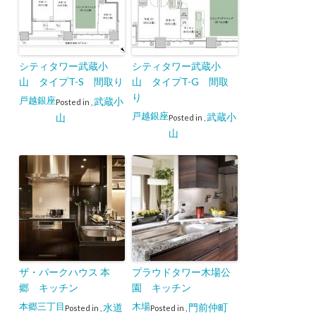
シティタワー武蔵小
シティタワー武蔵小
山 タイプT-S 間取り
山 タイプT-G 間取
り
戸越銀座
武蔵小
Posted in
,
戸越銀座
武蔵小
山
Posted in
,
山
ザ・パークハウス 本
プラウドタワー木場公
郷 キッチン
園 キッチン
本郷三丁目
木場
水道
門前仲町
Posted in
,
Posted in
,