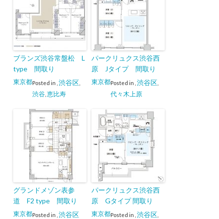
ブランズ渋谷常盤松 L
パークリュクス渋谷西
type 間取り
原 Jタイプ 間取り
東京都
東京都
渋谷区
渋谷区
Posted in
,
,
Posted in
,
,
渋谷
恵比寿
代々木上原
,
グランドメゾン表参
パークリュクス渋谷西
道 F2 type 間取り
原 Gタイプ 間取り
東京都
東京都
渋谷区
渋谷区
Posted in
,
Posted in
,
,