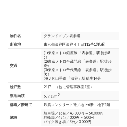
物件名
グランドメゾン表参道
所在地
東京都渋谷区渋谷４丁目112番1(地番)
(1)東京メトロ銀座線 「表参道」駅 徒歩8
分
(2)東京メトロ半蔵門線 「表参道」駅 徒歩
交通
8分
(3)東京メトロ千代田線 「表参道」駅 徒歩
8分
(4)ＪＲ山手線 「渋谷」駅 徒歩14分
総戸数
21戸 （他に管理事務室1室）
2
敷地面積
657.19m
構造／階建て
鉄筋コンクリート造／地上6階 地下1階
駐車場／16台／45,000円 ～ 50,000円
施設
駐輪場／42台／300円 ～ 500円
バイク置き場／3台／3,000円