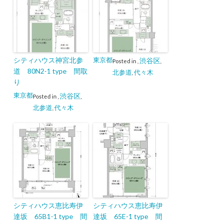
シティハウス神宮北参
東京都
渋谷区
Posted in
,
,
道 80N2-1 type 間取
北参道
代々木
,
り
東京都
渋谷区
Posted in
,
,
北参道
代々木
,
シティハウス恵比寿伊
シティハウス恵比寿伊
達坂 65B1-1 type 間
達坂 65E-1 type 間