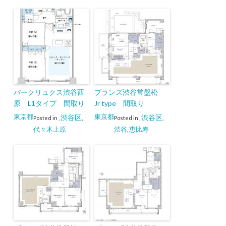
パークリュクス渋谷西
ブランズ渋谷常盤松
原 L1タイプ 間取り
Jr type 間取り
東京都
東京都
渋谷区
渋谷区
Posted in
,
,
Posted in
,
,
代々木上原
渋谷
恵比寿
,