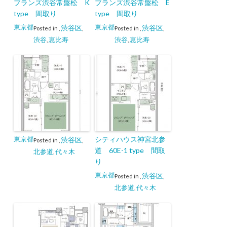
ブランズ渋谷常盤松 K
ブランズ渋谷常盤松 E
type 間取り
type 間取り
東京都
東京都
渋谷区
渋谷区
Posted in
,
,
Posted in
,
,
渋谷
恵比寿
渋谷
恵比寿
,
,
東京都
シティハウス神宮北参
渋谷区
Posted in
,
,
道 60E-1 type 間取
北参道
代々木
,
り
東京都
渋谷区
Posted in
,
,
北参道
代々木
,