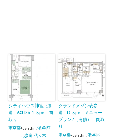
シティハウス神宮北参
グランドメゾン表参
道 60H3b-1 type 間
道 D type メニュー
取り
プラン2（有償） 間取
り
東京都
渋谷区
Posted in
,
,
東京都
渋谷区
北参道
代々木
Posted in
,
,