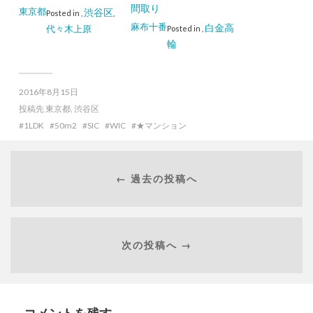
間取り
東京都
渋谷区
Posted in
,
,
麻布十番
白金高
代々木上原
Posted in
,
輪
2016年8月15日
投稿先
東京都
,
渋谷区
1LDK
50m2
SIC
WIC
★マンション
← 過去の投稿へ
次の投稿へ →