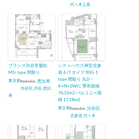
代々木上原
ブランズ渋谷常盤松
シティハウス神宮北参
M1r type 間取り
道 6 /7 タイプ 80G-1
type 間取り 3LD・
東京都
恵比寿
Posted in
,
,
K+N+2WIC 専有面積
渋谷区
渋谷
恵比
,
,
76.12m2 バルコニー面
寿
積 17.18m2
東京都
渋谷区
Posted in
,
,
北参道
代々木
,