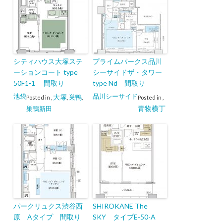
シティハウス大塚ステ
プライムパークス品川
ーションコート type
シーサイドザ・タワー
50F1-1 間取り
type Nd 間取り
池袋
品川シーサイド
大塚
巣鴨
Posted in
,
,
,
Posted in
,
青物横丁
巣鴨新田
パークリュクス渋谷西
SHIROKANE The
原 Aタイプ 間取り
SKY タイプE-50-A