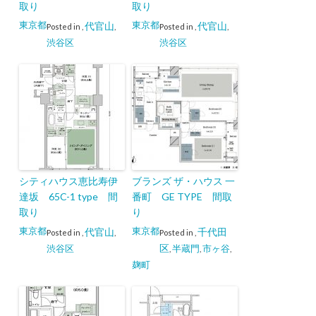
取り
取り
東京都
東京都
代官山
代官山
Posted in
,
,
Posted in
,
,
渋谷区
渋谷区
シティハウス恵比寿伊
ブランズ ザ・ハウス 一
達坂 65C-1 type 間
番町 GE TYPE 間取
取り
り
東京都
東京都
代官山
千代田
Posted in
,
,
Posted in
,
区
渋谷区
半蔵門
市ヶ谷
,
,
,
麹町