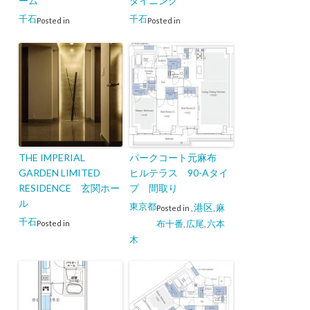
ーム
ダイニング
千石
千石
Posted in
Posted in
THE IMPERIAL
パークコート元麻布
GARDEN LIMITED
ヒルテラス 90-Aタイ
RESIDENCE 玄関ホー
プ 間取り
ル
東京都
港区
麻
Posted in
,
,
千石
布十番
広尾
六本
Posted in
,
,
木