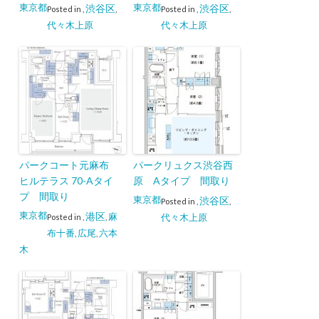
東京都
東京都
渋谷区
渋谷区
Posted in
,
,
Posted in
,
,
代々木上原
代々木上原
パークコート元麻布
パークリュクス渋谷西
ヒルテラス 70-Aタイ
原 Aタイプ 間取り
プ 間取り
東京都
渋谷区
Posted in
,
,
東京都
港区
麻
代々木上原
Posted in
,
,
布十番
広尾
六本
,
,
木