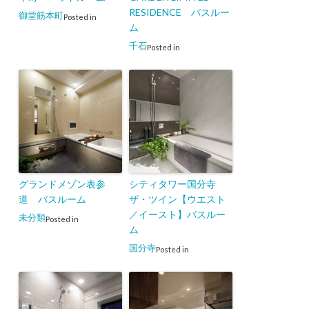
RESIDENCE バスルー
御堂筋本町
Posted in
ム
千石
Posted in
グランドメゾン表参
シティタワー国分寺
道 バスルーム
ザ・ツイン【ウエスト
／イースト】バスルー
未分類
Posted in
ム
国分寺
Posted in