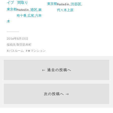
イプ 間取り
東京都
渋谷区
Posted in
,
,
東京都
港区
麻
代々木上原
Posted in
,
,
布十番
広尾
六本
,
,
木
2016年8月15日
投稿先
御堂筋本町
バスルーム
★マンション
← 過去の投稿へ
次の投稿へ →