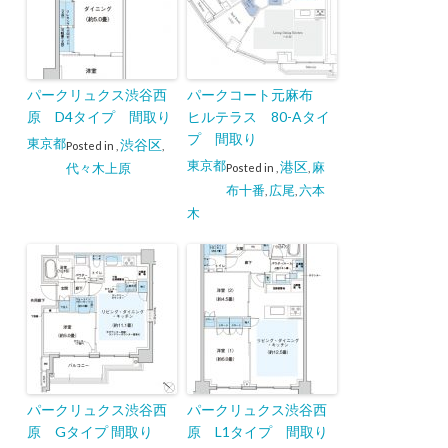
パークリュクス渋谷西
パークコート元麻布
原 D4タイプ 間取り
ヒルテラス 80-Aタイ
プ 間取り
東京都
渋谷区
Posted in
,
,
東京都
港区
麻
代々木上原
Posted in
,
,
布十番
広尾
六本
,
,
木
パークリュクス渋谷西
パークリュクス渋谷西
原 Gタイプ 間取り
原 L1タイプ 間取り