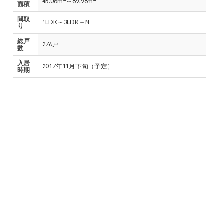
45.06m
～89.98m
面積
間取
1LDK～3LDK＋N
り
総戸
276戸
数
入居
2017年11月下旬（予定）
時期