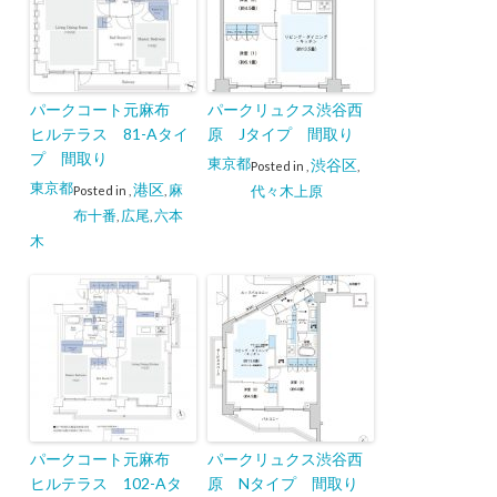
パークコート元麻布
パークリュクス渋谷西
ヒルテラス 81-Aタイ
原 Jタイプ 間取り
プ 間取り
東京都
渋谷区
Posted in
,
,
東京都
港区
麻
代々木上原
Posted in
,
,
布十番
広尾
六本
,
,
木
パークコート元麻布
パークリュクス渋谷西
ヒルテラス 102-Aタ
原 Nタイプ 間取り