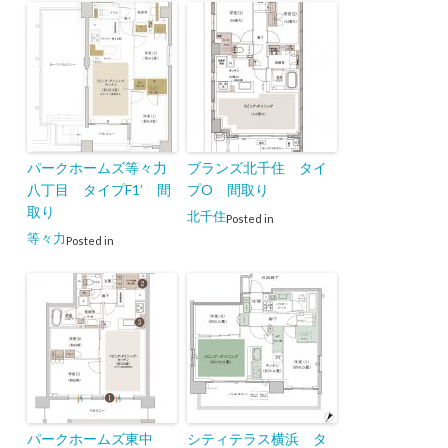
パークホームズ等々力
ブランズ北千住 タイ
八丁目 タイプF1’ 間
プO 間取り
取り
北千住
Posted in
等々力
Posted in
パークホームズ東中
シティテラス横浜 タ