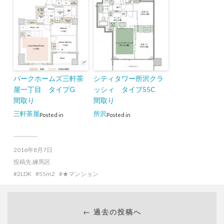
パークホームズ三軒茶
シティタワー所沢クラ
屋一丁目 タイプG
ッシィ タイプ55C
間取り
間取り
三軒茶屋
所沢
Posted in
Posted in
2016年8月7日
投稿先
練馬区
2LDK
55m2
★マンション
← 過去の投稿へ