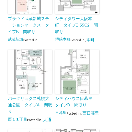
プラウド武蔵新城ステ
シティタワー大阪本
ーションマークス タ
町 タイプE-55C2 間
イプB 間取り
取り
武蔵新城
堺筋本町
本町
Posted in
Posted in
,
パークリュクス札幌大
シティハウス日暮里
通公園 タイプA 間取
タイプB 間取り
り
日暮里
西日暮里
Posted in
,
西１１丁目
大通
Posted in
,