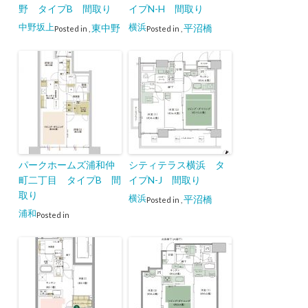
野 タイプB 間取り
イプN-H 間取り
中野坂上
横浜
東中野
平沼橋
Posted in
,
Posted in
,
パークホームズ浦和仲
シティテラス横浜 タ
町二丁目 タイプB 間
イプN-J 間取り
取り
横浜
平沼橋
Posted in
,
浦和
Posted in