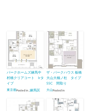
パークホームズ練馬中
ザ・パークハウス 板橋
村橋クリアコート Irタ
大山大楠ノ杜 タイプ
イプ
55C 間取り
東京都
大山
練馬区
Posted in
,
Posted in