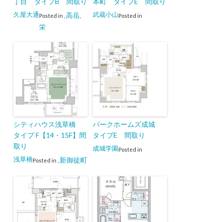
丁目 タイプB 間取り
本町 タイプE 間取り
久屋大通
武蔵小山
高岳
Posted in
,
,
Posted in
栄
シティハウス浅草橋
パークホームズ成城
タイプ F【14・15F】間
タイプE 間取り
取り
成城学園
Posted in
浅草橋
新御徒町
Posted in
,