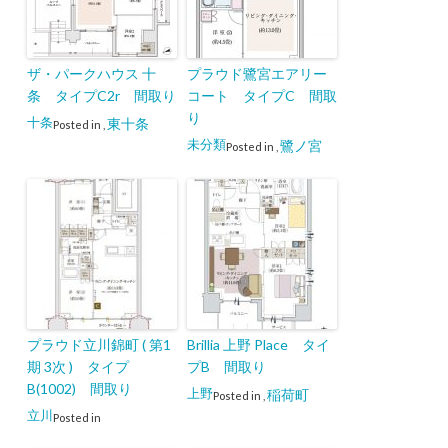
ザ・パークハウス 十
プラウド鷺宮エアリー
条 タイプC2r 間取り
コート タイプC 間取
り
十条
東十条
Posted in
,
未分類
鷺ノ宮
Posted in
,
プラウド立川錦町 ( 第1
Brillia 上野 Place タイ
期 3次 ) タイプ
プB 間取り
B(1002) 間取り
上野
稲荷町
Posted in
,
立川
Posted in