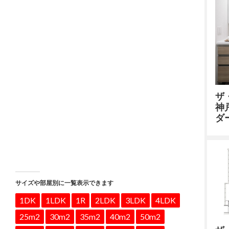
ザ
神
ダ
サイズや部屋別に一覧表示できます
1DK
1LDK
1R
2LDK
3LDK
4LDK
25m2
30m2
35m2
40m2
50m2