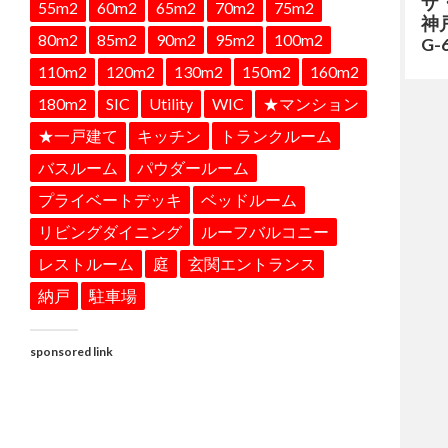
ザ
55m2
60m2
65m2
70m2
75m2
神戸
80m2
85m2
90m2
95m2
100m2
G
110m2
120m2
130m2
150m2
160m2
180m2
SIC
Utility
WIC
★マンション
★一戸建て
キッチン
トランクルーム
バスルーム
パウダールーム
プライベートデッキ
ベッドルーム
リビングダイニング
ルーフバルコニー
レストルーム
庭
玄関エントランス
納戸
駐車場
sponsored link