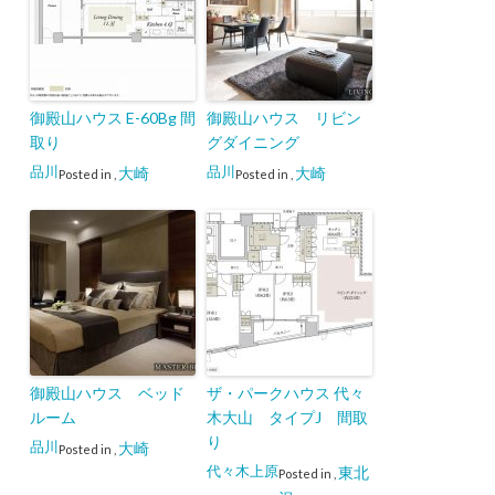
御殿山ハウス E-60Bg 間
御殿山ハウス リビン
取り
グダイニング
品川
品川
大崎
大崎
Posted in
,
Posted in
,
御殿山ハウス ベッド
ザ・パークハウス 代々
ルーム
木大山 タイプJ 間取
り
品川
大崎
Posted in
,
代々木上原
東北
Posted in
,