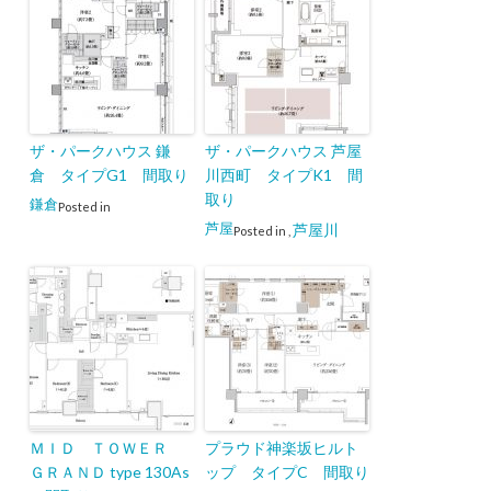
ザ・パークハウス 鎌
ザ・パークハウス 芦屋
倉 タイプG1 間取り
川西町 タイプK1 間
取り
鎌倉
Posted in
芦屋
芦屋川
Posted in
,
ＭＩＤ ＴＯＷＥＲ
プラウド神楽坂ヒルト
ＧＲＡＮＤ type 130As
ップ タイプC 間取り