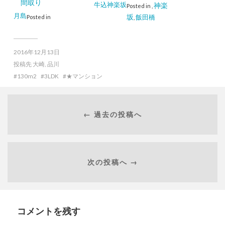
間取り
牛込神楽坂
神楽
Posted in
,
月島
坂
飯田橋
Posted in
,
2016年12月13日
投稿先
大崎
,
品川
130m2
3LDK
★マンション
← 過去の投稿へ
次の投稿へ →
コメントを残す