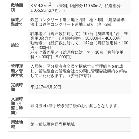
2
敷地面
8,614.37m
（未利用地部分110.60m2、私道部分
積
1,055.53m2含む。）
構造／
鉄筋コンクリート造／地上7階 地下1階 (建築基準
階建て
法上は鉄筋コンクリート造地上6階 地下2階)
駐車場／（総戸数に対して）107台（身障者用1台、来
客用3台含む）〔月額使用料：38,000円～48,000円〕
駐輪場／（総戸数に対して）142台〔月額使用料：100
施設
円～300円〕
バイク置き場／（総戸数に対して）10台〔月額使用
料：4,000円・5,000円〕
管理形
入居後、区分所有者全員で構成する管理組合を結成
態／管
し、管理組合と管理会社との間に管理委託契約を締結
理方式
していただきます。（委託(常駐)）
完成時
平成17年9月20日
期
入居時
期（引
即引渡可※諸手続き完了後のお引渡しとなります。
渡し時
期）
用途地
第一種低層住居専用地域
域