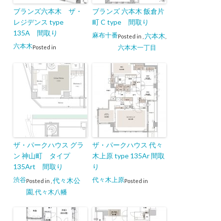
ブランズ六本木 ザ・
ブランズ 六本木 飯倉片
レジデンス type
町 C type 間取り
135A 間取り
麻布十番
六本木
Posted in
,
,
六本木
六本木一丁目
Posted in
ザ・パークハウス グラ
ザ・パークハウス 代々
ン 神山町 タイプ
木上原 type 135Ar 間取
135Art 間取り
り
渋谷
代々木上原
代々木公
Posted in
,
Posted in
園
代々木八幡
,