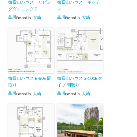
御殿山ハウス リビン
御殿山ハウス キッチ
グダイニング２
ン
品川
品川
大崎
大崎
Posted in
,
Posted in
,
御殿山ハウス E-80E 間
御殿山ハウス S-100Bタ
取り
イプ 間取り
品川
品川
大崎
大崎
Posted in
,
Posted in
,