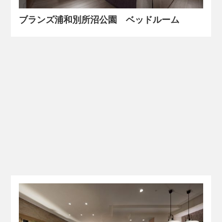
ブランズ浦和別所沼公園 ベッドルーム