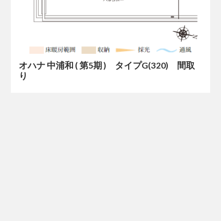
オハナ 中浦和 ( 第5期 ) タイプG(320) 間取
り