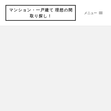
マンション・一戸建て 理想の間
メニュー
取り探し！