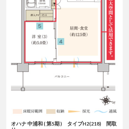
オハナ 中浦和 ( 第5期 ) タイプH2(218) 間取