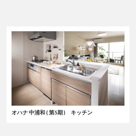
オハナ 中浦和 ( 第5期 ) キッチン