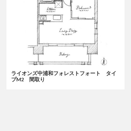
ライオンズ中浦和フォレストフォート タイ
プM2 間取り