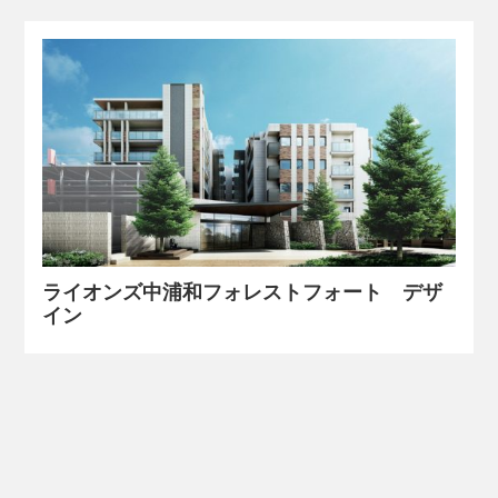
ライオンズ中浦和フォレストフォート デザ
イン