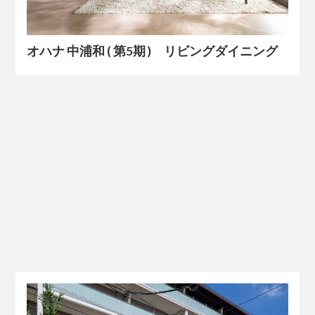
オハナ 中浦和 ( 第5期 ) リビングダイニング