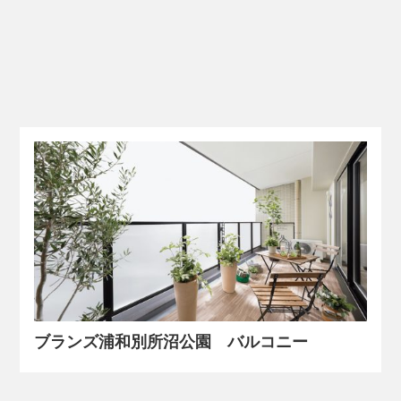
ブランズ浦和別所沼公園 バルコニー