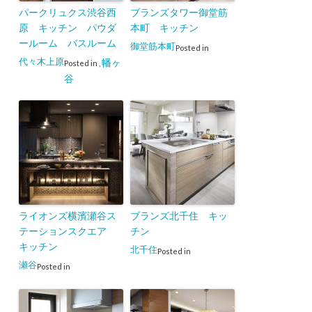
パークリュクス渋谷西
ブランズタワー御堂筋
原 キッチン パウダ
本町 キッチン
ールーム バスルーム
御堂筋本町
Posted in
代々木上原
幡ヶ
Posted in
,
谷
ライオンズ横濱瀬谷ス
ブランズ北千住 キッ
テーションスクエア
チン
キッチン
北千住
Posted in
瀬谷
Posted in