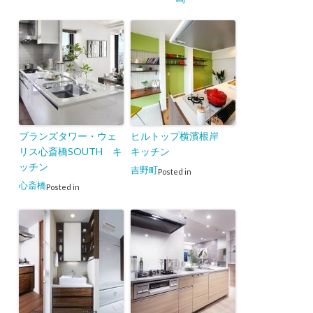
ブランズタワー・ウェ
ヒルトップ横濱根岸
リス心斎橋SOUTH キ
キッチン
ッチン
吉野町
Posted in
心斎橋
Posted in