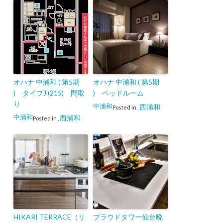
オハナ 中浦和 ( 第5期
オハナ 中浦和 ( 第5期
) タイプJ'(215) 間取
) ベッドルーム
り
中浦和
西浦和
Posted in
,
中浦和
西浦和
Posted in
,
HIKARI TERRACE（リ
プラウドタワー仙台晩