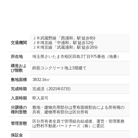
ＪＲ武蔵野線 「西浦和」駅 徒歩8分
交通機関
ＪＲ埼京線 「中浦和」駅 徒歩12分
ＪＲ埼京線 「武蔵浦和」駅 徒歩20分
所在地
埼玉県さいたま市桜区田島3丁目975番他（地番）
構造およ
鉄筋コンクリート地上5階建て
び階数
敷地面積
3832.16㎡
完成時期
完成済（2021年07月)
入居時期
即入居可
分譲後の
敷地・建物共用部分は専有面積割合による所有権の
権利形態
共有、建物専有部分は区分所有
区分所有者全員で管理組合結成後、運営・管理業務
管理形態
は野村不動産パートナーズ（株）に委託
保証金