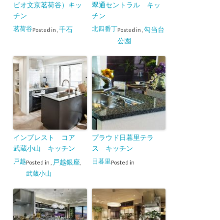
ビオ文京茗荷谷）キッ
翠通セントラル キッ
チン
チン
茗荷谷
北四番丁
千石
勾当台
Posted in
,
Posted in
,
公園
インプレスト コア
プラウド日暮里テラ
武蔵小山 キッチン
ス キッチン
戸越
日暮里
戸越銀座
Posted in
,
,
Posted in
武蔵小山