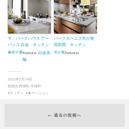
ザ・パークハウス アー
パークホームズ市が尾
バンス 白金 キッチン
荏田西 キッチン
麻布十番
市が尾
白金高
Posted in
,
Posted in
輪
2022年3月14日
投稿先
西浦和
,
中浦和
キッチン
★マンション
← 過去の投稿へ