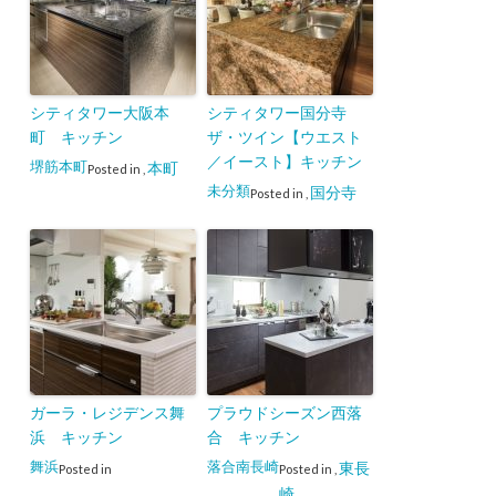
シティタワー大阪本
シティタワー国分寺
町 キッチン
ザ・ツイン【ウエスト
／イースト】キッチン
堺筋本町
本町
Posted in
,
未分類
国分寺
Posted in
,
ガーラ・レジデンス舞
プラウドシーズン西落
浜 キッチン
合 キッチン
舞浜
落合南長崎
東長
Posted in
Posted in
,
崎