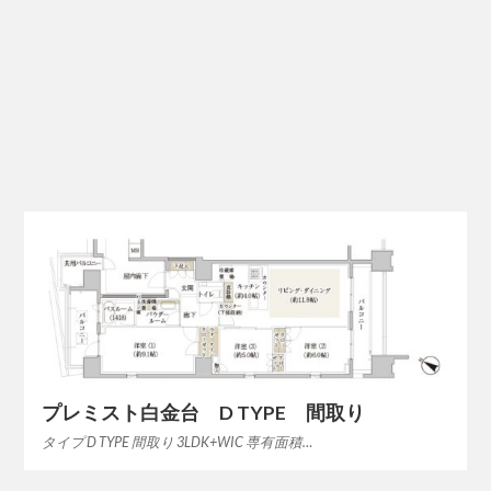
プレミスト白金台 D TYPE 間取り
タイプ D TYPE 間取り 3LDK+WIC 専有面積…