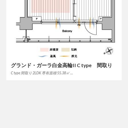
グランド・ガーラ白金高輪II C type 間取り
C type 間取り 2LDK 専有面積 55.38㎡ …