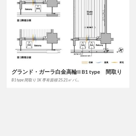
グランド・ガーラ白金高輪II B1 type 間取り
B1 type 間取り 1K 専有面積 25.21㎡ バ…