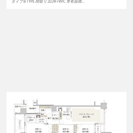
タイプ B TYPE 間取り 2LDK+WIC 専有面積…