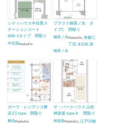
シティハウス中目黒ス
プラウド御茶ノ水 タ
テーションコート
イプC 間取り
60A-1タイプ 間取り
御茶ノ水
本郷三
Posted in
,
中目黒
丁目
末広町
新
Posted in
,
,
御茶ノ水
ガーラ・レジデンス舞
ザ・パークハウス 山吹
浜 E1 type 間取り
神楽坂 type A 間取り
舞浜
神楽坂
江戸川橋
Posted in
Posted in
,