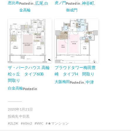
恵比寿
虎ノ門
広尾
神谷町
白
Posted in
,
,
Posted in
,
,
金高輪
御成門
ザ・パークハウス 高輪
プラウドタワー梅田豊
松ヶ丘 タイプ60B
崎 タイプH 間取り
間取り
大阪梅田
中津
Posted in
,
白金高輪
Posted in
2020年1月21日
投稿先
中目黒
2LDK
60m2
WIC
★マンション