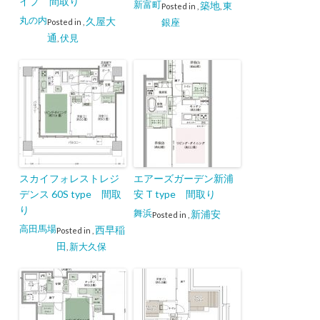
イプ 間取り
新富町
築地
東
Posted in
,
,
丸の内
久屋大
銀座
Posted in
,
通
伏見
,
スカイフォレストレジ
エアーズガーデン新浦
デンス 60S type 間取
安 T type 間取り
り
舞浜
新浦安
Posted in
,
高田馬場
西早稲
Posted in
,
田
新大久保
,