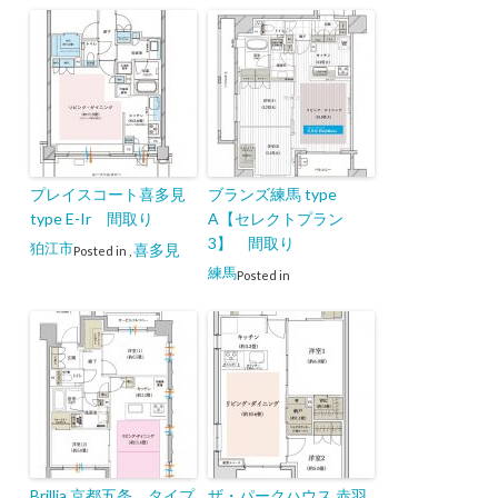
プレイスコート喜多見
ブランズ練馬 type
type E-Ir 間取り
A【セレクトプラン
3】 間取り
狛江市
喜多見
Posted in
,
練馬
Posted in
Brillia 京都五条 タイプ
ザ・パークハウス 赤羽