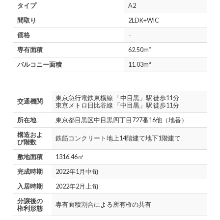
タイプ
A2
間取り
2LDK+WIC
価格
–
専有面積
62.50m²
バルコニー面積
11.03m²
東京急行電鉄東横線 「中目黒」駅 徒歩11分
交通機関
東京メトロ日比谷線 「中目黒」駅 徒歩11分
所在地
東京都目黒区中目黒四丁目727番16他（地番）
構造およ
鉄筋コンクリート地上14階建て地下1階建て
び階数
敷地面積
1316.46㎡
完成時期
2022年1月中旬
入居時期
2022年2月上旬
分譲後の
専有面積割合による所有権の共有
権利形態