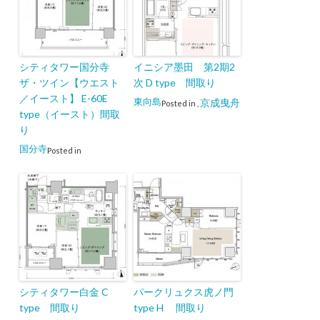
シティタワー国分寺
イニシア墨田 第2期2
ザ・ツイン【ウエスト
次 D type 間取り
／イースト】 E-60E
東向島
京成曳舟
Posted in
,
type（イースト）間取
り
国分寺
Posted in
シティタワー白金 C
パークリュクス虎ノ門
type 間取り
type H 間取り