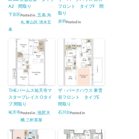
A2 間取り
フロント タイプF 間
取り
下京区
五条
烏
Posted in
,
,
赤羽
丸
東山区
清水五
Posted in
,
,
条
THEパームス祐天寺マ
ザ・パークハウス 東雪
スタープレイス Oタイ
谷フロント タイプE
プ 間取り
間取り
祐天寺
石川台
池尻大
Posted in
,
Posted in
橋
三軒茶屋
,