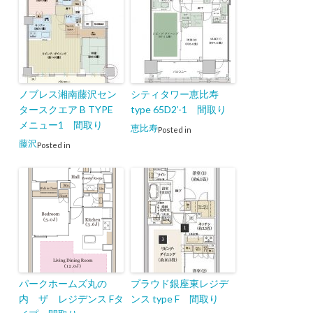
ノブレス湘南藤沢セン
シティタワー恵比寿
タースクエア B TYPE
type 65D2’-1 間取り
メニュー1 間取り
恵比寿
Posted in
藤沢
Posted in
パークホームズ丸の
プラウド銀座東レジデ
内 ザ レジデンス Fタ
ンス type F 間取り