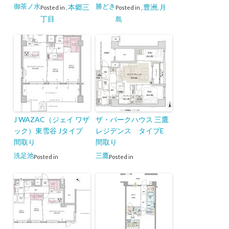
御茶ノ水
勝どき
本郷三
豊洲
月
Posted in
,
Posted in
,
,
丁目
島
J WAZAC（ジェイ ワザ
ザ・パークハウス 三鷹
ック）東雪谷 Jタイプ
レジデンス タイプE
間取り
間取り
洗足池
三鷹
Posted in
Posted in