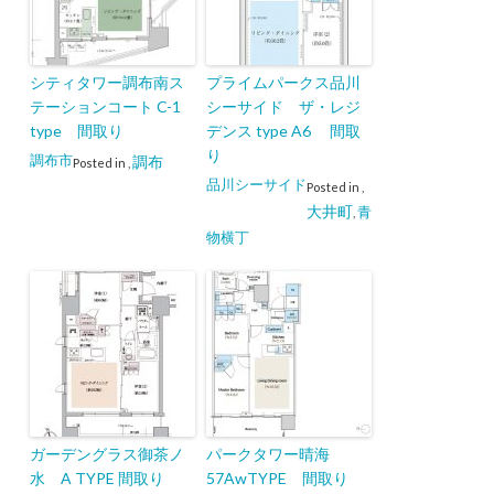
シティタワー調布南ス
プライムパークス品川
テーションコート C-1
シーサイド ザ・レジ
type 間取り
デンス type A6 間取
り
調布市
調布
Posted in
,
品川シーサイド
Posted in
,
大井町
青
,
物横丁
ガーデングラス御茶ノ
パークタワー晴海
水 A TYPE 間取り
57AwTYPE 間取り