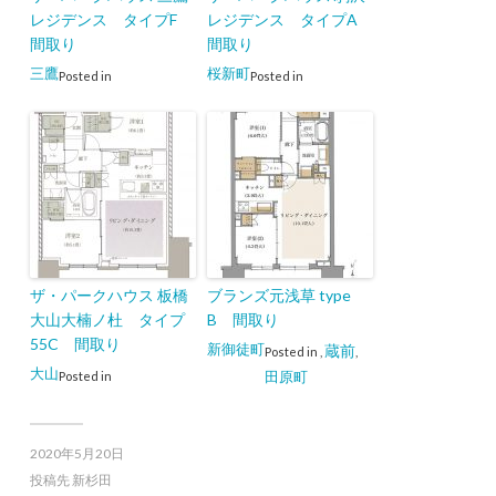
レジデンス タイプF
レジデンス タイプA
間取り
間取り
三鷹
桜新町
Posted in
Posted in
ザ・パークハウス 板橋
ブランズ元浅草 type
大山大楠ノ杜 タイプ
B 間取り
55C 間取り
新御徒町
蔵前
Posted in
,
,
大山
田原町
Posted in
2020年5月20日
投稿先
新杉田