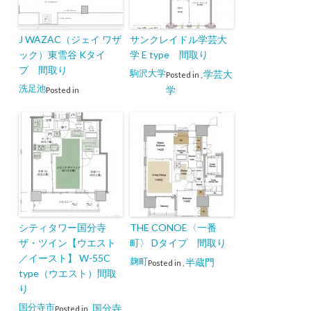
J WAZAC（ジェイ ワザ
サンクレイドル学芸大
ック）東雪谷 Kタイ
学 E type 間取り
プ 間取り
駒沢大学
学芸大
Posted in
,
洗足池
学
Posted in
シティタワー国分寺
THE CONOE〈一番
ザ・ツイン【ウエスト
町〉 Dタイプ 間取り
／イースト】 W-55C
麹町
半蔵門
Posted in
,
type（ウエスト）間取
り
国分寺市
国分寺
Posted in
,