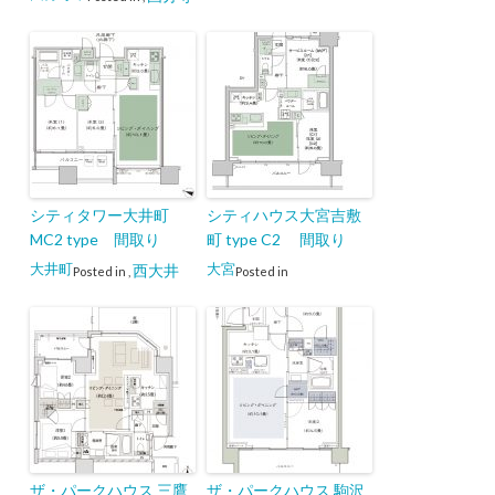
シティタワー大井町
シティハウス大宮吉敷
MC2 type 間取り
町 type C2 間取り
大井町
大宮
西大井
Posted in
,
Posted in
ザ・パークハウス 三鷹
ザ・パークハウス 駒沢