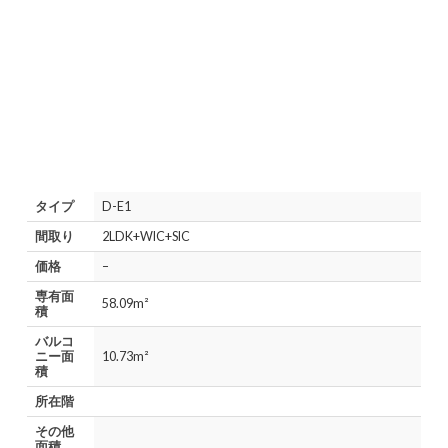
タイプ
D-E1
間取り
2LDK+WIC+SIC
価格
–
専有面
58.09m²
積
バルコ
ニー面
10.73m²
積
所在階
その他
面積