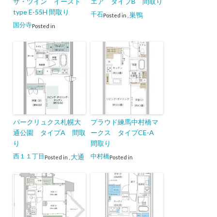
ザ・ツイン イースト
エア タイプB 間取り
type E-55H 間取り
千石
巣鴨
Posted in
,
国分寺
Posted in
パークリュクス札幌大
プラウド練馬中村橋マ
通公園 タイプA 間取
ークス タイプCE-A
り
間取り
西１１丁目
中村橋
大通
Posted in
,
Posted in