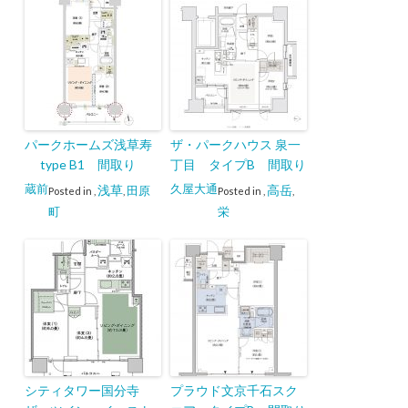
パークホームズ浅草寿
ザ・パークハウス 泉一
type B1 間取り
丁目 タイプB 間取り
蔵前
久屋大通
浅草
高岳
田原
Posted in
,
,
Posted in
,
,
町
栄
シティタワー国分寺
プラウド文京千石スク