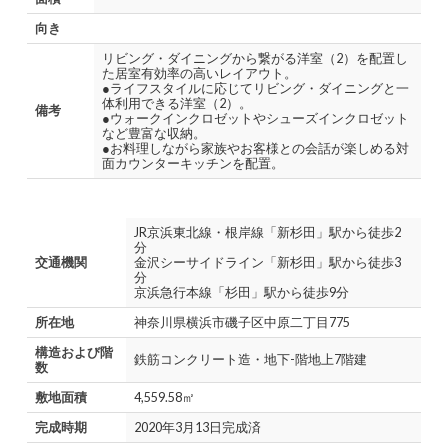
向き
リビング・ダイニングから繋がる洋室（2）を配置し
た居室有効率の高いレイアウト。
●ライフスタイルに応じてリビング・ダイニングと一
体利用できる洋室（2）。
備考
●ウォークインクロゼットやシューズインクロゼット
など豊富な収納。
●お料理しながら家族やお客様との会話が楽しめる対
面カウンターキッチンを配置。
JR京浜東北線・根岸線「新杉田」駅から徒歩2
分
交通機関
金沢シーサイドライン「新杉田」駅から徒歩3
分
京浜急行本線「杉田」駅から徒歩9分
所在地
神奈川県横浜市磯子区中原二丁目775
構造および階
鉄筋コンクリート造・地下-階地上7階建
数
敷地面積
4,559.58㎡
完成時期
2020年3月13日完成済