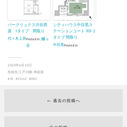
パークリュクス渋谷西
シティハウス中目黒ス
原 Iタイプ 間取り
テーションコート 30I-1
タイプ 間取り
代々木上原
幡ヶ
Posted in
,
中目黒
谷
Posted in
2020年6月13日
投稿先
江戸川橋
,
神楽坂
1k
25m2
WIC
← 過去の投稿へ