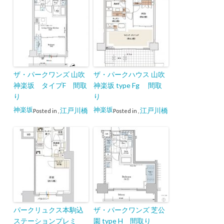
ザ・パークワンズ 山吹
ザ・パークハウス 山吹
神楽坂 タイプF 間取
神楽坂 type Fg 間取
り
り
神楽坂
神楽坂
江戸川橋
江戸川橋
Posted in
,
Posted in
,
パークリュクス本駒込
ザ・パークワンズ 芝公
ステーションプレミ
園 type H 間取り