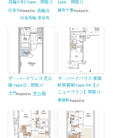
高輪II B1 type 間取り
type 間取り
白金台
麻布十番
高輪台
Posted in
,
,
Posted in
白金高輪
泉岳寺
,
ザ・パ―クワンズ 芝公
ザ・パークハウス 東陽
園 type D 間取り
町翠賓閣 type SA【メ
ニュープラン】間取り
大門
芝公園
Posted in
,
東陽町
Posted in