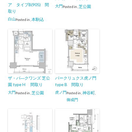
ア タイプB(905) 間
大門
芝公園
Posted in
,
取り
白山
本駒込
Posted in
,
ザ・パ―クワンズ 芝公
パークリュクス虎ノ門
園 type H 間取り
type B 間取り
大門
虎ノ門
芝公園
神谷町
Posted in
,
Posted in
,
,
御成門