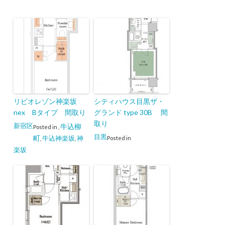
リビオレゾン神楽坂
シティハウス目黒ザ・
nex Bタイプ 間取り
グランド type 30B 間
取り
新宿区
牛込柳
Posted in
,
目黒
町
牛込神楽坂
神
Posted in
,
,
楽坂