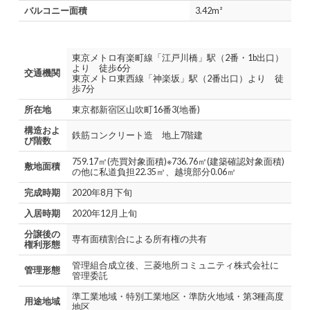
バルコニー面積
3.42m²
東京メトロ有楽町線「江戸川橋」駅（2番・1b出口）
より 徒歩6分
交通機関
東京メトロ東西線「神楽坂」駅（2番出口）より 徒
歩7分
所在地
東京都新宿区山吹町16番3(地番)
構造およ
鉄筋コンクリート造 地上7階建
び階数
759.17㎡(売買対象面積)※736.76㎡(建築確認対象面積)
敷地面積
の他に私道負担22.35㎡、越境部分0.06㎡
完成時期
2020年8月下旬
入居時期
2020年12月上旬
分譲後の
専有面積割合による所有権の共有
権利形態
管理組合成立後、三菱地所コミュニティ株式会社に
管理形態
管理委託
準工業地域・特別工業地区・準防火地域・第3種高度
用途地域
地区