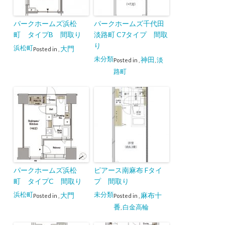
パークホームズ浜松
パークホームズ千代田
町 タイプB 間取り
淡路町 C7タイプ 間取
り
浜松町
大門
Posted in
,
未分類
神田
淡
Posted in
,
,
路町
パークホームズ浜松
ピアース南麻布 Fタイ
町 タイプC 間取り
プ 間取り
浜松町
未分類
大門
麻布十
Posted in
,
Posted in
,
番
白金高輪
,