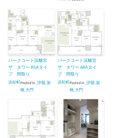
パークコート浜離宮
パークコート浜離宮
ザ タワー 85Aタイ
ザ タワー 68Aタイ
プ 間取り
プ 間取り
浜松町
浜松町
汐留
汐留
新
新
Posted in
,
,
Posted in
,
,
橋
大門
橋
大門
,
,