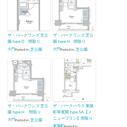
ザ・パ―クワンズ 芝公
ザ・パークワンズ 芝公
園 type D 間取り
園 type H 間取り
大門
大門
芝公園
芝公園
Posted in
,
Posted in
,
ザ・パ―クワンズ 芝公
ザ・パークハウス 東陽
園 type H 間取り
町翠賓閣 type SA【メ
ニュープラン】間取り
大門
芝公園
Posted in
,
東陽町
Posted in