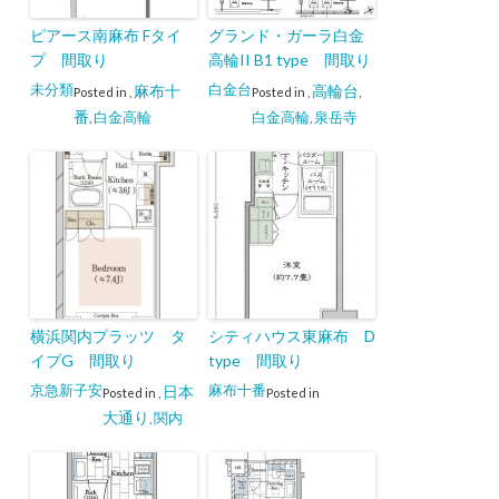
ピアース南麻布 Fタイ
グランド・ガーラ白金
プ 間取り
高輪II B1 type 間取り
未分類
白金台
麻布十
高輪台
Posted in
,
Posted in
,
,
番
白金高輪
白金高輪
泉岳寺
,
,
横浜関内プラッツ タ
シティハウス東麻布 D
イプG 間取り
type 間取り
京急新子安
麻布十番
日本
Posted in
,
Posted in
大通り
関内
,