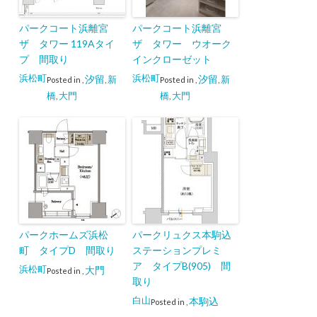
パークコート浜離宮
パークコート浜離宮
ザ タワー 119Aタイ
ザ タワー ウオーク
プ 間取り
インクローゼット
浜松町
浜松町
汐留
汐留
新
新
Posted in
,
,
Posted in
,
,
橋
大門
橋
大門
,
,
パークホームズ浜松
パークリュクス本駒込
町 タイプD 間取り
ステーションプレミ
ア タイプB(905) 間
浜松町
大門
Posted in
,
取り
白山
本駒込
Posted in
,