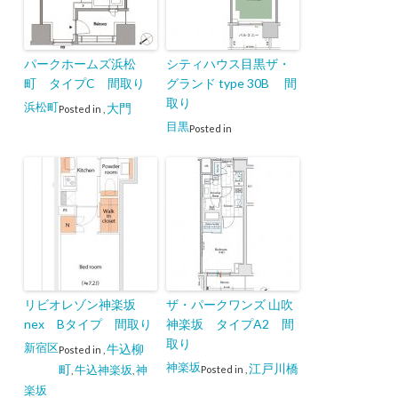
パークホームズ浜松
シティハウス目黒ザ・
町 タイプC 間取り
グランド type 30B 間
取り
浜松町
大門
Posted in
,
目黒
Posted in
リビオレゾン神楽坂
ザ・パークワンズ 山吹
nex Bタイプ 間取り
神楽坂 タイプA2 間
取り
新宿区
牛込柳
Posted in
,
神楽坂
江戸川橋
町
牛込神楽坂
神
Posted in
,
,
,
楽坂