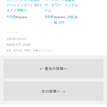
テーションコート 30I-1
ザ タワー ベッドル
タイプ 間取り
ーム
中目黒
浜松町
汐留
新
Posted in
Posted in
,
,
橋
大門
,
2022年1月25日
投稿先
大門
,
浜松町
1k
25m2
WIC
★マンション
← 過去の投稿へ
次の投稿へ →