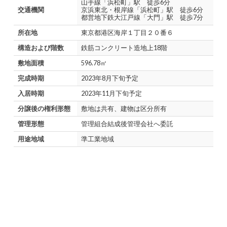
山手線「浜松町」駅 徒歩6分
交通機関
京浜東北・根岸線「浜松町」駅 徒歩6分
都営地下鉄大江戸線「大門」駅 徒歩7分
所在地
東京都港区海岸１丁目２０番６
構造および階数
鉄筋コンクリート造地上18階
敷地面積
596.78㎡
完成時期
2023年8月下旬予定
入居時期
2023年11月下旬予定
分譲後の権利形態
敷地は共有、建物は区分所有
管理形態
管理組合結成後管理会社へ委託
用途地域
準工業地域