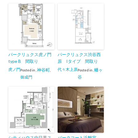
パークリュクス虎ノ門
パークリュクス渋谷西
type B 間取り
原 Iタイプ 間取り
虎ノ門
代々木上原
神谷町
幡ヶ
Posted in
,
,
Posted in
,
谷
御成門
シティハウス中目黒ス
パークコート浜離宮