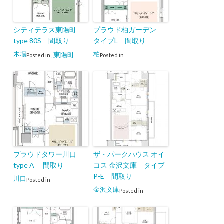
シティテラス東陽町
プラウド柏ガーデン
type 80S 間取り
タイプL 間取り
木場
柏
東陽町
Posted in
,
Posted in
プラウドタワー川口
ザ・パークハウス オイ
type A 間取り
コス 金沢文庫 タイプ
P-E 間取り
川口
Posted in
金沢文庫
Posted in