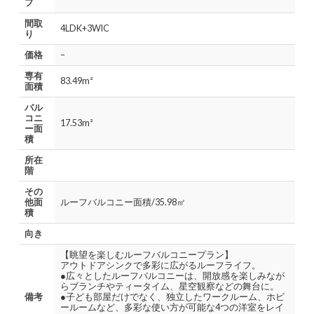
プ
間取
4LDK+3WIC
り
価格
–
専有
83.49m²
面積
バル
コニ
17.53m²
ー面
積
所在
階
その
他面
ルーフバルコニー面積/35.98㎡
積
向き
【眺望を楽しむルーフバルコニープラン】
アウトドアシンクで多彩に広がるルーフライフ。
●広々としたルーフバルコニーは、開放感を楽しみなが
らブランチやティータイム、星空観察などの舞台に。
備考
●子ども部屋だけでなく、独立したワークルーム、ホビ
ールームなど、多彩な使い方が可能な4つの洋室をレイ