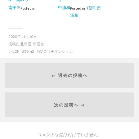
南平岸
中浦和
桜区
西
Posted in
Posted in
,
,
浦和
2020年11月10日
投稿先
北朝霞
,
朝霞台
4LDK
80m2
WIC
★マンション
← 過去の投稿へ
次の投稿へ →
コメントは受け付けていません。