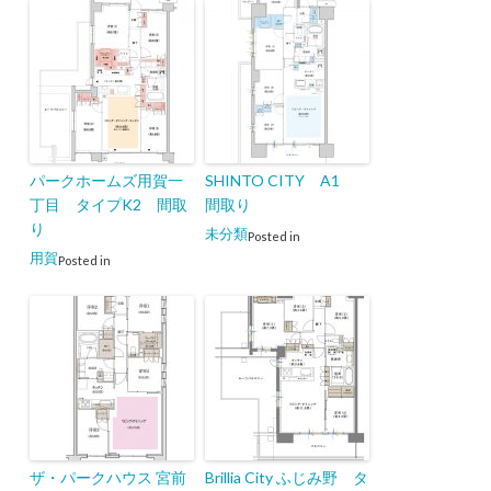
パークホームズ用賀一
SHINTO CITY A1
丁目 タイプK2 間取
間取り
り
未分類
Posted in
用賀
Posted in
ザ・パークハウス 宮前
Brillia City ふじみ野 タ