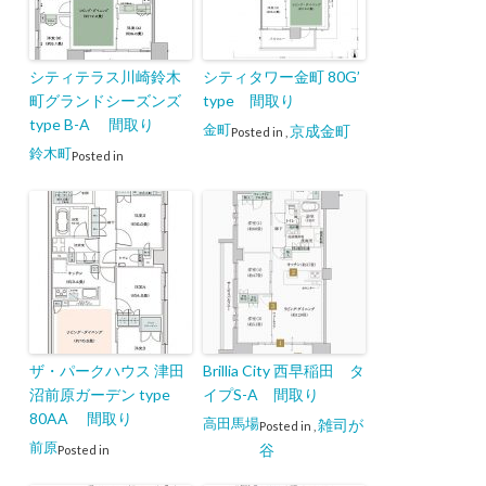
シティテラス川崎鈴木
シティタワー金町 80G’
町グランドシーズンズ
type 間取り
type B-A 間取り
金町
京成金町
Posted in
,
鈴木町
Posted in
ザ・パークハウス 津田
Brillia City 西早稲田 タ
沼前原ガーデン type
イプS-A 間取り
80AA 間取り
高田馬場
雑司が
Posted in
,
前原
谷
Posted in