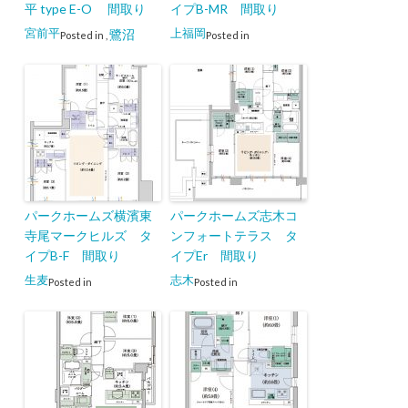
平 type E-O 間取り
イプB-MR 間取り
宮前平
上福岡
鷺沼
Posted in
,
Posted in
パークホームズ横濱東
パークホームズ志木コ
寺尾マークヒルズ タ
ンフォートテラス タ
イプB-F 間取り
イプEr 間取り
生麦
志木
Posted in
Posted in