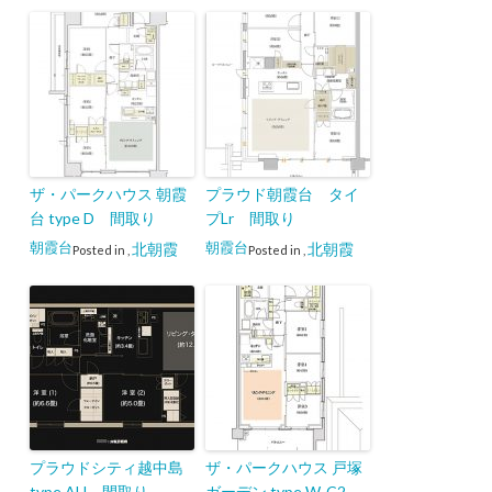
ザ・パークハウス 朝霞
プラウド朝霞台 タイ
台 type D 間取り
プLr 間取り
朝霞台
朝霞台
北朝霞
北朝霞
Posted in
,
Posted in
,
プラウドシティ越中島
ザ・パークハウス 戸塚
type AU 間取り
ガーデン type W-C2