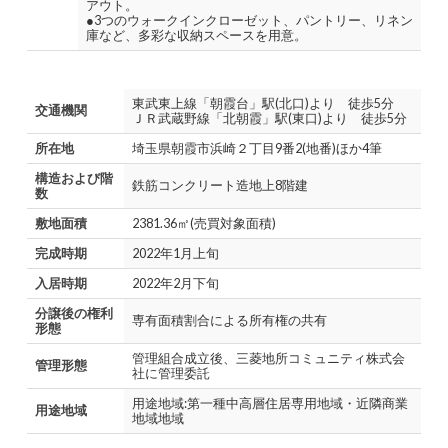
アウト。
●3つのウォークインクローゼット、パントリー、リネン
庫など、多彩な収納スペースを用意。
東武東上線「朝霞台」駅(北口)より 徒歩5分
交通機関
ＪＲ武蔵野線「北朝霞」駅(東口)より 徒歩5分
所在地
埼玉県朝霞市浜崎２丁目9番2(地番)ほか4筆
構造および階
鉄筋コンクリート造地上8階建
数
敷地面積
2381.36㎡(売買対象面積)
完成時期
2022年1月上旬
入居時期
2022年2月下旬
分譲後の権利
専有面積割合による所有権の共有
形態
管理組合成立後、三菱地所コミュニティ株式会
管理形態
社に管理委託
用途地域:第一種中高層住居専用地域・近隣商業
用途地域
地域地域