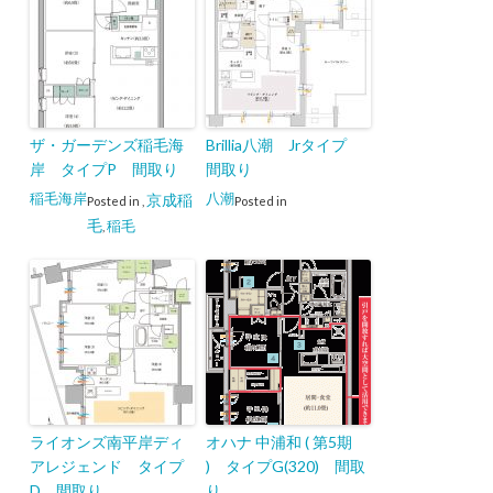
ザ・ガーデンズ稲毛海
Brillia八潮 Jrタイプ
岸 タイプP 間取り
間取り
稲毛海岸
八潮
京成稲
Posted in
,
Posted in
毛
稲毛
,
ライオンズ南平岸ディ
オハナ 中浦和 ( 第5期
アレジェンド タイプ
) タイプG(320) 間取
D 間取り
り