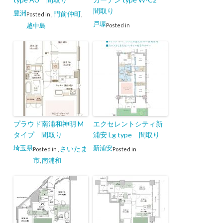
間取り
豊洲
門前仲町
Posted in
,
,
戸塚
越中島
Posted in
プラウド南浦和神明 M
エクセレントシティ新
タイプ 間取り
浦安 Lg type 間取り
埼玉県
新浦安
さいたま
Posted in
,
Posted in
市
南浦和
,