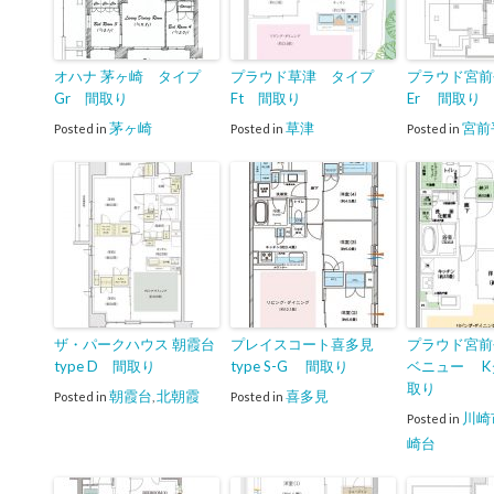
オハナ 茅ヶ崎 タイプ
プラウド草津 タイプ
プラウド宮前平 
Gr 間取り
Ft 間取り
Er 間取り
茅ヶ崎
草津
宮前
Posted in
Posted in
Posted in
ザ・パークハウス 朝霞台
プレイスコート喜多見
プラウド宮前
type D 間取り
type S-G 間取り
ベニュー K
取り
朝霞台
北朝霞
喜多見
Posted in
,
Posted in
川崎
Posted in
崎台