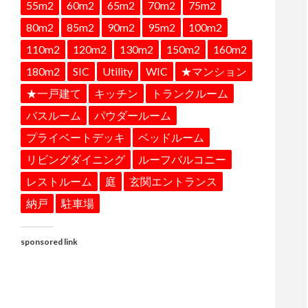
55m2
60m2
65m2
70m2
75m2
80m2
85m2
90m2
95m2
100m2
110m2
120m2
130m2
150m2
160m2
180m2
SIC
Utility
WIC
★マンション
★一戸建て
キッチン
トランクルーム
バスルーム
パウダールーム
プライベートデッキ
ベッドルーム
リビングダイニング
ルーフバルコニー
レストルーム
庭
玄関エントランス
納戸
駐車場
sponsored link