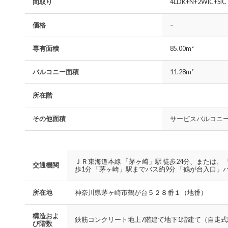
間取り
4LDK+N+2WIC+SIC
価格
–
専有面積
85.00m²
バルコニー面積
11.28m²
所在階
その他面積
サービスバルコニー面
ＪＲ東海道本線 「茅ヶ崎」駅 徒歩24分、または、
交通機関
歩1分 「茅ヶ崎」駅までバス約9分 「鶴が台入口」バ
所在地
神奈川県茅ヶ崎市鶴が台５２８番１（地番）
構造およ
鉄筋コンクリート地上7階建て地下1階建て（自走
び階数