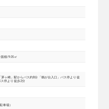
積/9.05㎡
 「茅ヶ崎」駅からバス約8分 「鶴が台入口」バス停より 徒
ス停より 徒歩2分
式駐車場）