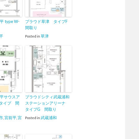
type W-
プラウド草津 タイプF
間取り
平
草津
Posted in
平サウスア
プラウドシティ武蔵浦和
タイプ 間
ステーションアリーナ
タイプG 間取り
市
宮前平
宮
武蔵浦和
,
,
Posted in