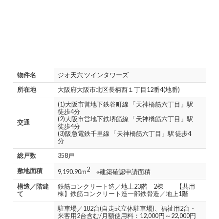
物件名
ジオ天六 ツインタワーズ
所在地
大阪府大阪市北区長柄西１丁目12番4(地番)
(1)大阪市営地下鉄谷町線 「天神橋筋六丁目」駅
徒歩4分
(2)大阪市営地下鉄堺筋線 「天神橋筋六丁目」駅
交通
徒歩4分
(3)阪急電鉄千里線 「天神橋筋六丁目」駅 徒歩4
分
総戸数
358戸
2
敷地面積
9,190.90m
※建築確認申請面積
構造／階建
鉄筋コンクリート造／地上23階 2棟 【共用
て
棟】鉄筋コンクリート造一部鉄骨造／地上1階
駐車場／182台(自走式立体駐車場)、福祉用2台・
来客用2台含む/月額使用料：12,000円～22,000円