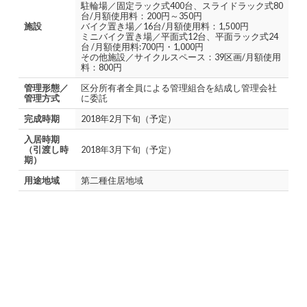
駐輪場／固定ラック式400台、スライドラック式80
台/月額使用料：200円～350円
施設
バイク置き場／16台/月額使用料：1,500円
ミニバイク置き場／平面式12台、平面ラック式24
台 /月額使用料:700円・1,000円
その他施設／サイクルスペース：39区画/月額使用
料：800円
管理形態／
区分所有者全員による管理組合を結成し管理会社
管理方式
に委託
完成時期
2018年2月下旬（予定）
入居時期
（引渡し時
2018年3月下旬（予定）
期）
用途地域
第二種住居地域