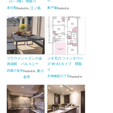
（2～7階） 間取り
ー
未分類
東戸塚
江ノ島
Posted in
,
Posted in
プラウドシーズン小金
ジオ天六 ツインタワー
井緑町 バルコニー
ズ W-A1タイプ 間取
り
武蔵小金井
東小
Posted in
,
天神橋筋六丁目
金井
Posted in