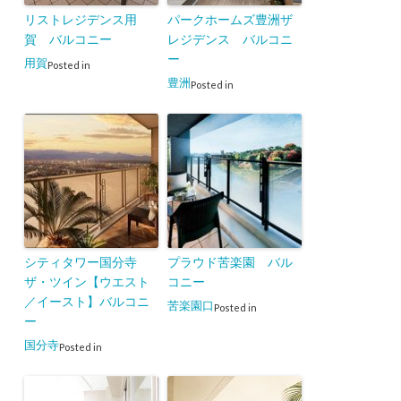
リストレジデンス用
パークホームズ豊洲ザ
賀 バルコニー
レジデンス バルコニ
ー
用賀
Posted in
豊洲
Posted in
シティタワー国分寺
プラウド苦楽園 バル
ザ・ツイン【ウエスト
コニー
／イースト】バルコニ
苦楽園口
Posted in
ー
国分寺
Posted in