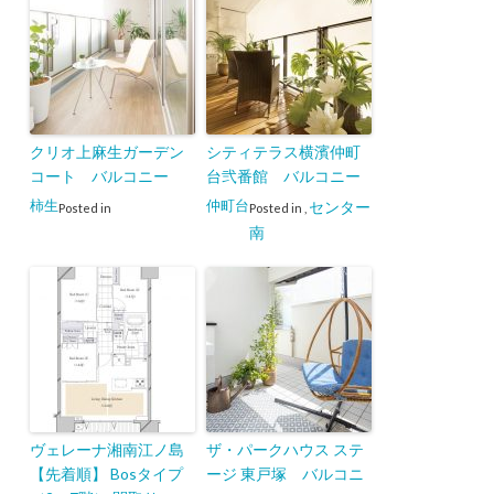
クリオ上麻生ガーデン
シティテラス横濱仲町
コート バルコニー
台弐番館 バルコニー
柿生
仲町台
センター
Posted in
Posted in
,
南
ヴェレーナ湘南江ノ島
ザ・パークハウス ステ
【先着順】 Bosタイプ
ージ 東戸塚 バルコニ