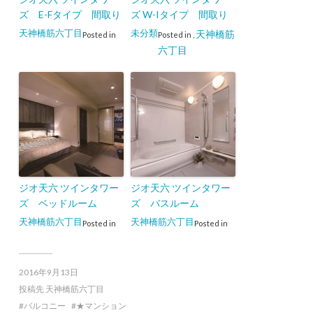
ズ E-Fタイプ 間取り
ズ W-Iタイプ 間取り
天神橋筋六丁目
未分類
天神橋筋
Posted in
Posted in
,
六丁目
ジオ天六 ツインタワー
ジオ天六 ツインタワー
ズ ベッドルーム
ズ バスルーム
天神橋筋六丁目
天神橋筋六丁目
Posted in
Posted in
2016年9月13日
投稿先
天神橋筋六丁目
バルコニー
★マンション