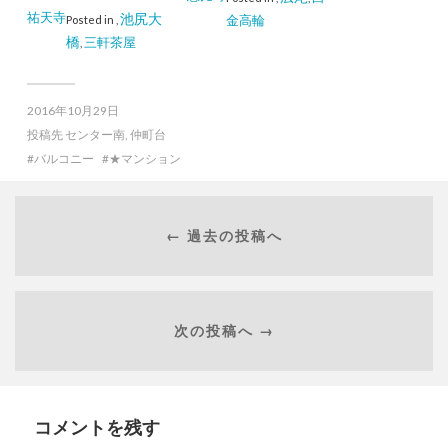
祐天寺
池尻大
金高輪
Posted in
,
橋
三軒茶屋
,
2016年10月29日
投稿先
センター南
,
仲町台
バルコニー
★マンション
← 過去の投稿へ
次の投稿へ →
コメントを残す