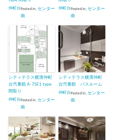
仲町台
仲町台
センター
センター
Posted in
,
Posted in
,
南
南
シティテラス横濱仲町
シティテラス横濱仲町
台弐番館 A-75E1 type
台弐番館 バスルーム
間取り
仲町台
センター
Posted in
,
仲町台
センター
南
Posted in
,
南