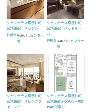
シティテラス横濱仲町
シティテラス横濱仲町
台弐番館 キッチン
台弐番館 ベッドルー
ム
仲町台
センター
Posted in
,
仲町台
センター
南
Posted in
,
南
シティテラス横濱仲町
シティテラス横濱仲町
台弐番館 リビングダ
台弐番館 B-55G 3～8階
イニング
type 間取り