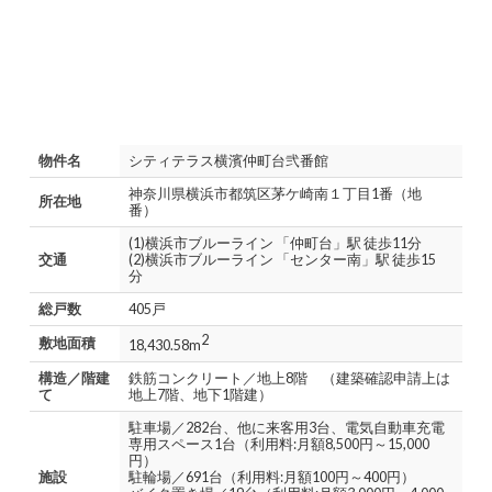
物件名
シティテラス横濱仲町台弐番館
神奈川県横浜市都筑区茅ケ崎南１丁目1番（地
所在地
番）
(1)横浜市ブルーライン 「仲町台」駅 徒歩11分
交通
(2)横浜市ブルーライン 「センター南」駅 徒歩15
分
総戸数
405戸
2
敷地面積
18,430.58m
構造／階建
鉄筋コンクリート／地上8階 （建築確認申請上は
て
地上7階、地下1階建）
駐車場／282台、他に来客用3台、電気自動車充電
専用スペース1台（利用料:月額8,500円～15,000
円）
施設
駐輪場／691台（利用料:月額100円～400円）