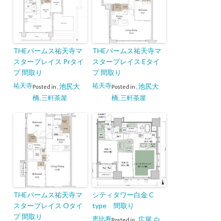
THEパームス祐天寺マ
THEパームス祐天寺マ
スタープレイス Prタイ
スタープレイス Eタイ
プ 間取り
プ 間取り
祐天寺
祐天寺
池尻大
池尻大
Posted in
,
Posted in
,
橋
橋
三軒茶屋
三軒茶屋
,
,
THEパームス祐天寺マ
シティタワー白金 C
スタープレイス Oタイ
type 間取り
プ 間取り
恵比寿
広尾
白
Posted in
,
,