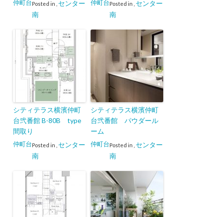
仲町台
仲町台
センター
センター
Posted in
,
Posted in
,
南
南
シティテラス横濱仲町
シティテラス横濱仲町
台弐番館 B-80B type
台弐番館 パウダール
間取り
ーム
仲町台
仲町台
センター
センター
Posted in
,
Posted in
,
南
南