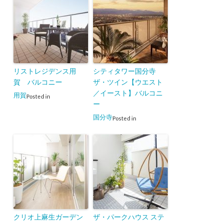
リストレジデンス用
シティタワー国分寺
賀 バルコニー
ザ・ツイン【ウエスト
／イースト】バルコニ
用賀
Posted in
ー
国分寺
Posted in
クリオ上麻生ガーデン
ザ・パークハウス ステ