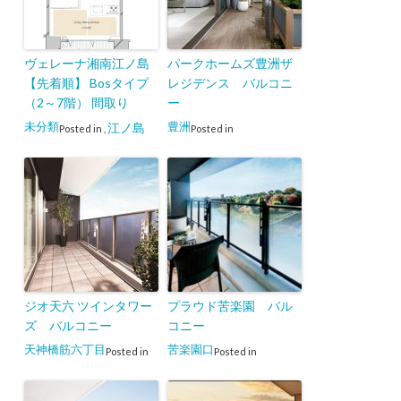
ヴェレーナ湘南江ノ島
パークホームズ豊洲ザ
【先着順】 Bosタイプ
レジデンス バルコニ
（2～7階） 間取り
ー
未分類
豊洲
江ノ島
Posted in
,
Posted in
ジオ天六 ツインタワー
プラウド苦楽園 バル
ズ バルコニー
コニー
天神橋筋六丁目
苦楽園口
Posted in
Posted in