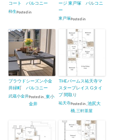
コート バルコニー
ージ 東戸塚 バルコニ
ー
柿生
Posted in
東戸塚
Posted in
プラウドシーズン小金
THEパームス祐天寺マ
井緑町 バルコニー
スタープレイス Gタイ
プ 間取り
武蔵小金井
東小
Posted in
,
祐天寺
池尻大
金井
Posted in
,
橋
三軒茶屋
,